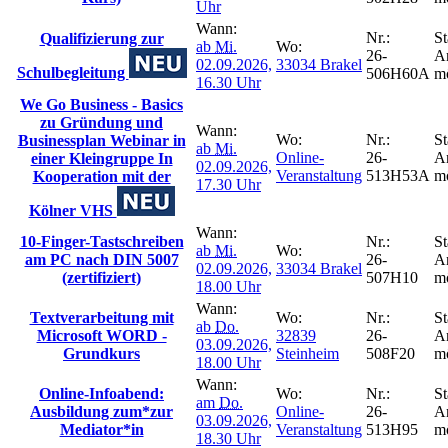
Uhr
Wann:
Nr.:
St
Qualifizierung zur
ab
Mi.
Wo:
26-
A
02.09.2026,
33034 Brakel
Schulbegleitung
506H60A
m
16.30 Uhr
We Go Business - Basics
zu Gründung und
Wann:
Wo:
Nr.:
St
Businessplan Webinar in
ab
Mi.
Online-
26-
A
einer Kleingruppe In
02.09.2026,
Veranstaltung
513H53A
m
Kooperation mit der
17.30 Uhr
Kölner VHS
Wann:
10-Finger-Tastschreiben
Nr.:
St
ab
Mi.
Wo:
am PC nach DIN 5007
26-
A
02.09.2026,
33034 Brakel
(zertifiziert)
507H10
m
18.00 Uhr
Wann:
Textverarbeitung mit
Wo:
Nr.:
St
ab
Do.
Microsoft WORD -
32839
26-
A
03.09.2026,
Grundkurs
Steinheim
508F20
m
18.00 Uhr
Wann:
Online-Infoabend:
Wo:
Nr.:
St
am
Do.
Ausbildung zum*zur
Online-
26-
A
03.09.2026,
Mediator*in
Veranstaltung
513H95
m
18.30 Uhr