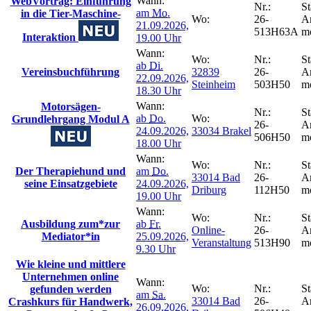
Wann:
WebVortrag: Einführung
Nr.:
St
am
Mo.
in die Tier-Maschine-
Wo:
26-
A
21.09.2026,
513H63A
m
Interaktion
19.00 Uhr
Wann:
Wo:
Nr.:
St
ab
Di.
Vereinsbuchführung
32839
26-
A
22.09.2026,
Steinheim
503H50
m
18.30 Uhr
Wann:
Motorsägen-
Nr.:
St
ab
Do.
Wo:
Grundlehrgang Modul A
26-
A
24.09.2026,
33034 Brakel
506H50
m
18.00 Uhr
Wann:
Wo:
Nr.:
St
Der Therapiehund und
am
Do.
33014 Bad
26-
A
seine Einsatzgebiete
24.09.2026,
Driburg
112H50
m
19.00 Uhr
Wann:
Wo:
Nr.:
St
Ausbildung zum*zur
ab
Fr.
Online-
26-
A
Mediator*in
25.09.2026,
Veranstaltung
513H90
m
9.30 Uhr
Wie kleine und mittlere
Unternehmen online
Wann:
Wo:
Nr.:
St
gefunden werden
am
Sa.
33014 Bad
26-
A
Crashkurs für Handwerk,
26.09.2026,