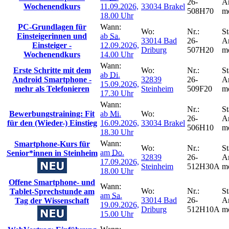
26-
A
Wochenendkurs
11.09.2026,
33034 Brakel
508H70
m
18.00 Uhr
PC-Grundlagen für
Wann:
Wo:
Nr.:
St
Einsteigerinnen und
ab
Sa.
33014 Bad
26-
A
Einsteiger -
12.09.2026,
Driburg
507H20
m
Wochenendkurs
14.00 Uhr
Wann:
Erste Schritte mit dem
Wo:
Nr.:
St
ab
Di.
Android Smartphone -
32839
26-
A
15.09.2026,
mehr als Telefonieren
Steinheim
509F20
m
17.30 Uhr
Wann:
Nr.:
St
Bewerbungstraining: Fit
ab
Mi.
Wo:
26-
A
für den (Wieder-) Einstieg
16.09.2026,
33034 Brakel
506H10
m
18.30 Uhr
Wann:
Smartphone-Kurs für
Wo:
Nr.:
St
am
Do.
Senior*innen in Steinheim
32839
26-
A
17.09.2026,
Steinheim
512H30A
m
18.00 Uhr
Offene Smartphone- und
Wann:
Wo:
Nr.:
St
Tablet-Sprechstunde am
am
Sa.
33014 Bad
26-
A
Tag der Wissenschaft
19.09.2026,
Driburg
512H10A
m
15.00 Uhr