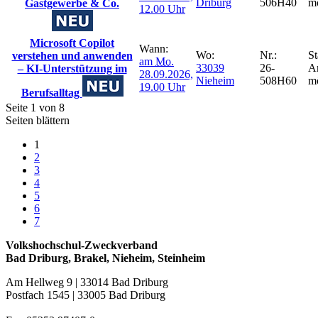
Driburg
506H40
m
Gastgewerbe & Co.
12.00 Uhr
Microsoft Copilot
Wann:
Wo:
Nr.:
St
verstehen und anwenden
am
Mo.
33039
26-
A
– KI-Unterstützung im
28.09.2026,
Nieheim
508H60
m
19.00 Uhr
Berufsalltag
Seite 1 von 8
Seiten blättern
1
2
3
4
5
6
7
Volkshochschul-Zweckverband
Bad Driburg, Brakel, Nieheim, Steinheim
Am Hellweg 9 | 33014 Bad Driburg
Postfach 1545 | 33005 Bad Driburg