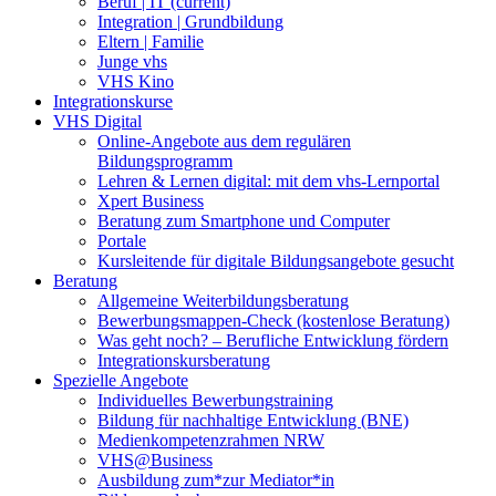
Beruf | IT
(current)
Integration | Grundbildung
Eltern | Familie
Junge vhs
VHS Kino
Integrationskurse
VHS Digital
Online-Angebote aus dem regulären
Bildungsprogramm
Lehren & Lernen digital: mit dem vhs-Lernportal
Xpert Business
Beratung zum Smartphone und Computer
Portale
Kursleitende für digitale Bildungsangebote gesucht
Beratung
Allgemeine Weiterbildungsberatung
Bewerbungsmappen-Check (kostenlose Beratung)
Was geht noch? – Berufliche Entwicklung fördern
Integrationskursberatung
Spezielle Angebote
Individuelles Bewerbungstraining
Bildung für nachhaltige Entwicklung (BNE)
Medienkompetenzrahmen NRW
VHS@Business
Ausbildung zum*zur Mediator*in