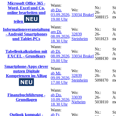
Microsoft Office 365 -
Wann:
Nr.:
St
Word, Excel und Co.
ab
Do.
Wo:
26-
A
online bearbeiten und
03.09.2026,
33034 Brakel
508H15
m
19.00 Uhr
teilen
Wann:
Informationsveranstaltung
Wo:
Nr.:
St
am
Di.
- Android Smartphones
32839
26-
A
08.09.2026,
und Tablet-PCs
Steinheim
501H23
m
18.30 Uhr
Wann:
Nr.:
St
Tabellenkalkulation mit
ab
Di.
Wo:
26-
A
EXCEL - Grundkurs
08.09.2026,
33034 Brakel
508H30
m
19.00 Uhr
Smartphone-Apps clever
Wann:
Wo:
Nr.:
St
nutzen Digitale
ab
Mi.
32839
26-
A
Kompetenzen im Alltag
09.09.2026,
Steinheim
509H70
m
17.00 Uhr
Wann:
Wo:
Nr.:
St
Finanzbuchführung -
ab
Do.
33039
26-
A
Grundlagen
10.09.2026,
Nieheim
503H10
m
18.30 Uhr
Wann:
Nr.:
St
Outlook kompakt -
ab
Fr.
Wo: