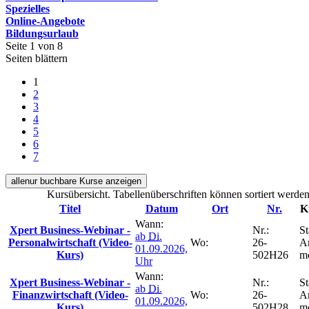
Spezielles
Online-Angebote
Bildungsurlaub
Seite 1 von 8
Seiten blättern
1
2
3
4
5
6
7
alle
nur buchbare
Kurse anzeigen
Kursübersicht. Tabellenüberschriften können sortiert werden
Titel
Datum
Ort
Nr.
K
Wann:
Xpert Business-Webinar -
Nr.:
St
ab
Di.
Personalwirtschaft (Video-
Wo:
26-
A
01.09.2026,
Kurs)
502H26
m
Uhr
Wann:
Xpert Business-Webinar -
Nr.:
St
ab
Di.
Finanzwirtschaft (Video-
Wo:
26-
A
01.09.2026,
Kurs)
502H28
m