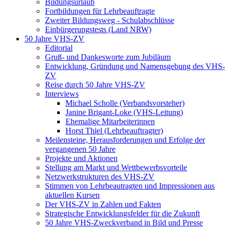
Bildungsurlaub
Fortbildungen für Lehrbeauftragte
Zweiter Bildungsweg - Schulabschlüsse
Einbürgerungstests (Land NRW)
50 Jahre VHS-ZV
Editorial
Gruß- und Dankesworte zum Jubiläum
Entwicklung, Gründung und Namensgebung des VHS-
ZV
Reise durch 50 Jahre VHS-ZV
Interviews
Michael Scholle (Verbandsvorsteher)
Janine Brigant-Loke (VHS-Leitung)
Ehemalige Mitarbeiterinnen
Horst Thiel (Lehrbeauftragter)
Meilensteine, Herausforderungen und Erfolge der
vergangenen 50 Jahre
Projekte und Aktionen
Stellung am Markt und Wettbewerbsvorteile
Netzwerkstrukturen des VHS-ZV
Stimmen von Lehrbeautragten und Impressionen aus
aktuellen Kursen
Der VHS-ZV in Zahlen und Fakten
Strategische Entwicklungsfelder für die Zukunft
50 Jahre VHS-Zweckverband in Bild und Presse