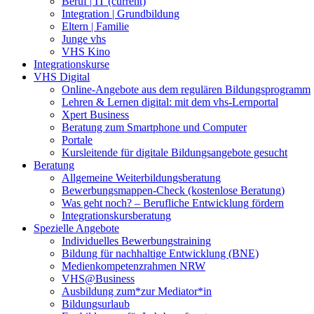
Beruf | IT
(current)
Integration | Grundbildung
Eltern | Familie
Junge vhs
VHS Kino
Integrationskurse
VHS Digital
Online-Angebote aus dem regulären Bildungsprogramm
Lehren & Lernen digital: mit dem vhs-Lernportal
Xpert Business
Beratung zum Smartphone und Computer
Portale
Kursleitende für digitale Bildungsangebote gesucht
Beratung
Allgemeine Weiterbildungsberatung
Bewerbungsmappen-Check (kostenlose Beratung)
Was geht noch? – Berufliche Entwicklung fördern
Integrationskursberatung
Spezielle Angebote
Individuelles Bewerbungstraining
Bildung für nachhaltige Entwicklung (BNE)
Medienkompetenzrahmen NRW
VHS@Business
Ausbildung zum*zur Mediator*in
Bildungsurlaub