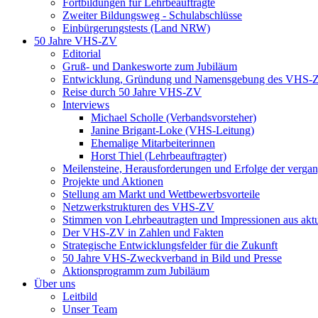
Fortbildungen für Lehrbeauftragte
Zweiter Bildungsweg - Schulabschlüsse
Einbürgerungstests (Land NRW)
50 Jahre VHS-ZV
Editorial
Gruß- und Dankesworte zum Jubiläum
Entwicklung, Gründung und Namensgebung des VHS-
Reise durch 50 Jahre VHS-ZV
Interviews
Michael Scholle (Verbandsvorsteher)
Janine Brigant-Loke (VHS-Leitung)
Ehemalige Mitarbeiterinnen
Horst Thiel (Lehrbeauftragter)
Meilensteine, Herausforderungen und Erfolge der verga
Projekte und Aktionen
Stellung am Markt und Wettbewerbsvorteile
Netzwerkstrukturen des VHS-ZV
Stimmen von Lehrbeautragten und Impressionen aus akt
Der VHS-ZV in Zahlen und Fakten
Strategische Entwicklungsfelder für die Zukunft
50 Jahre VHS-Zweckverband in Bild und Presse
Aktionsprogramm zum Jubiläum
Über uns
Leitbild
Unser Team