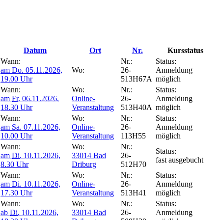
Datum
Ort
Nr.
Kursstatus
Wann:
Nr.:
Status:
am
Do.
05.11.2026,
Wo:
26-
Anmeldung
19.00 Uhr
513H67A
möglich
Wann:
Wo:
Nr.:
Status:
am
Fr.
06.11.2026,
Online-
26-
Anmeldung
18.30 Uhr
Veranstaltung
513H40A
möglich
Wann:
Wo:
Nr.:
Status:
am
Sa.
07.11.2026,
Online-
26-
Anmeldung
10.00 Uhr
Veranstaltung
113H55
möglich
Wann:
Wo:
Nr.:
Status:
am
Di.
10.11.2026,
33014 Bad
26-
fast ausgebucht
8.30 Uhr
Driburg
512H70
Wann:
Wo:
Nr.:
Status:
am
Di.
10.11.2026,
Online-
26-
Anmeldung
17.30 Uhr
Veranstaltung
513H41
möglich
Wann:
Wo:
Nr.:
Status:
ab
Di.
10.11.2026,
33014 Bad
26-
Anmeldung