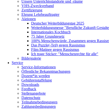
Unsere Unterrichtsstandorte und -räume
VHS-Zweckverband
Zertifizierung
Ehrung Lehrbeauftragter
Aktionen
Deutscher Weiterbildungstag 2025
Weiterbildungsmesse "Berufliche Zukunft Gestalt
Internationales Kochbuch
75 Jahre Grundgesetz
100% Menschenwürde. Zusammen gegen Rassismu
Das Puzzle(-Teil) gegen Rassismus
Film-Matinee gegen Rassismus
Ich trage Sticker: "Menschenrechte für alle"
Bildergalerie
Service
Service-Informationen
Öffentliche Bekanntmachungen
Dozent*in werden
Gebührenstaffelung
Downloads
Feedback
Stellenangebote
Datenschutz
Teilnahmebedingungen
Zahlungsbedingungen