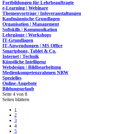
Fortbildungen für Lehrbeauftragte
e-Learning | Webinare
Themenvorträge | Infoveranstaltungen
Kaufmännische Grundlagen
Organisation | Management
Softskills | Kommunikation
Lehrgänge | Workshops
IT-Grundlagen
IT-Anwendungen | MS Office
Smartphone, Tablet & Co.
Internet | Technik
Künstliche Intelligenz
Webdesign | Bildbearbeitung
Medienkompetenzrahmen NRW
Spezielles
Online-Angebote
Bildungsurlaub
Seite 4 von 8
Seiten blättern
1
2
3
4
5