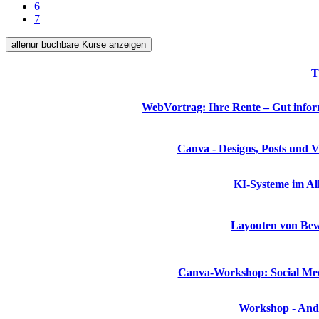
6
7
alle
nur buchbare
Kurse anzeigen
T
WebVortrag: Ihre Rente – Gut info
Canva - Designs, Posts und V
KI-Systeme im All
Layouten von Be
Canva-Workshop: Social Med
Workshop - And