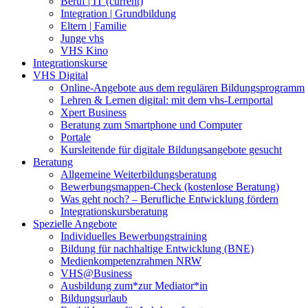
Beruf | IT
(current)
Integration | Grundbildung
Eltern | Familie
Junge vhs
VHS Kino
Integrationskurse
VHS Digital
Online-Angebote aus dem regulären Bildungsprogramm
Lehren & Lernen digital: mit dem vhs-Lernportal
Xpert Business
Beratung zum Smartphone und Computer
Portale
Kursleitende für digitale Bildungsangebote gesucht
Beratung
Allgemeine Weiterbildungsberatung
Bewerbungsmappen-Check (kostenlose Beratung)
Was geht noch? – Berufliche Entwicklung fördern
Integrationskursberatung
Spezielle Angebote
Individuelles Bewerbungstraining
Bildung für nachhaltige Entwicklung (BNE)
Medienkompetenzrahmen NRW
VHS@Business
Ausbildung zum*zur Mediator*in
Bildungsurlaub