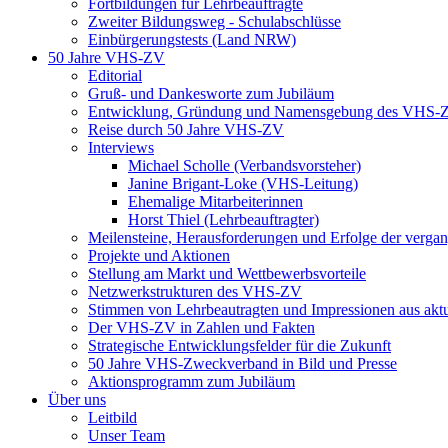
Fortbildungen für Lehrbeauftragte
Zweiter Bildungsweg - Schulabschlüsse
Einbürgerungstests (Land NRW)
50 Jahre VHS-ZV
Editorial
Gruß- und Dankesworte zum Jubiläum
Entwicklung, Gründung und Namensgebung des VHS-
Reise durch 50 Jahre VHS-ZV
Interviews
Michael Scholle (Verbandsvorsteher)
Janine Brigant-Loke (VHS-Leitung)
Ehemalige Mitarbeiterinnen
Horst Thiel (Lehrbeauftragter)
Meilensteine, Herausforderungen und Erfolge der verga
Projekte und Aktionen
Stellung am Markt und Wettbewerbsvorteile
Netzwerkstrukturen des VHS-ZV
Stimmen von Lehrbeautragten und Impressionen aus akt
Der VHS-ZV in Zahlen und Fakten
Strategische Entwicklungsfelder für die Zukunft
50 Jahre VHS-Zweckverband in Bild und Presse
Aktionsprogramm zum Jubiläum
Über uns
Leitbild
Unser Team