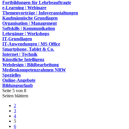
Fortbildungen für Lehrbeauftragte
e-Learning | Webinare
Themenvorträge | Infoveranstaltungen
Kaufmännische Grundlagen
Organisation | Management
Softskills | Kommunikation
Lehrgänge | Workshops
IT-Grundlagen
IT-Anwendungen | MS Office
Smartphone, Tablet & Co.
Internet | Technik
Künstliche Intelligenz
Webdesign | Bildbearbeitung
Medienkompetenzrahmen NRW
Spezielles
Online-Angebote
Bildungsurlaub
Seite 5 von 8
Seiten blättern
2
3
4
5
6