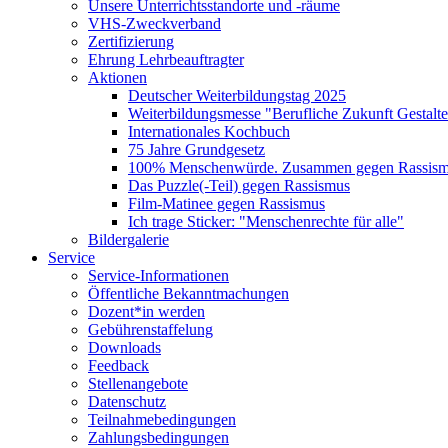
Unsere Unterrichtsstandorte und -räume
VHS-Zweckverband
Zertifizierung
Ehrung Lehrbeauftragter
Aktionen
Deutscher Weiterbildungstag 2025
Weiterbildungsmesse "Berufliche Zukunft Gestalt
Internationales Kochbuch
75 Jahre Grundgesetz
100% Menschenwürde. Zusammen gegen Rassismu
Das Puzzle(-Teil) gegen Rassismus
Film-Matinee gegen Rassismus
Ich trage Sticker: "Menschenrechte für alle"
Bildergalerie
Service
Service-Informationen
Öffentliche Bekanntmachungen
Dozent*in werden
Gebührenstaffelung
Downloads
Feedback
Stellenangebote
Datenschutz
Teilnahmebedingungen
Zahlungsbedingungen