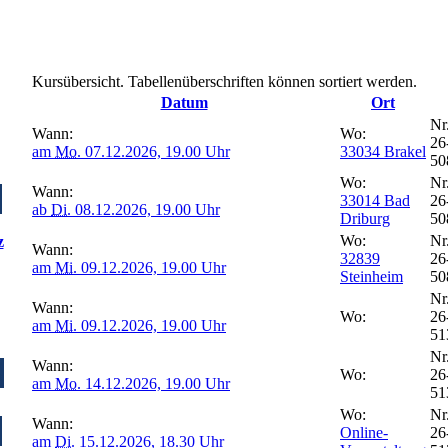
Kursübersicht. Tabellenüberschriften können sortiert werden.
Datum
Ort
Nr.
Wann:
Wo:
26
am
Mo.
07.12.2026, 19.00 Uhr
33034 Brakel
50
Wo:
Nr.
Wann:
33014 Bad
26
ab
Di.
08.12.2026, 19.00 Uhr
Driburg
50
Wo:
Nr.
z
Wann:
32839
26
am
Mi.
09.12.2026, 19.00 Uhr
Steinheim
50
Nr.
Wann:
Wo:
26
am
Mi.
09.12.2026, 19.00 Uhr
5
Nr.
Wann:
Wo:
26
am
Mo.
14.12.2026, 19.00 Uhr
5
Wo:
Nr.
Wann:
Online-
26
am
Di.
15.12.2026, 18.30 Uhr