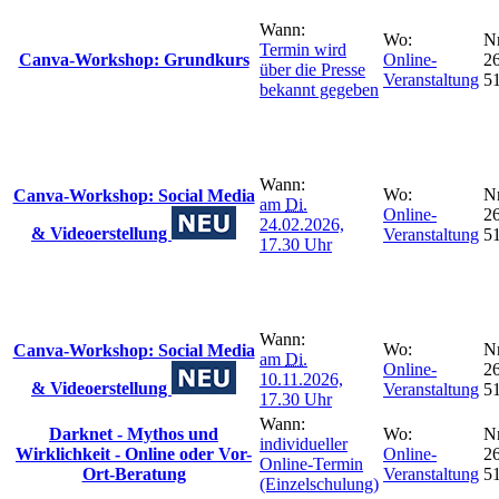
Wann:
Wo:
Nr
Termin wird
Canva-Workshop: Grundkurs
Online-
26
über die Presse
Veranstaltung
5
bekannt gegeben
Wann:
Wo:
Nr
Canva-Workshop: Social Media
am
Di.
Online-
26
24.02.2026,
& Videoerstellung
Veranstaltung
5
17.30 Uhr
Wann:
Wo:
Nr
Canva-Workshop: Social Media
am
Di.
Online-
26
10.11.2026,
& Videoerstellung
Veranstaltung
5
17.30 Uhr
Wann:
Darknet - Mythos und
Wo:
Nr
individueller
Wirklichkeit - Online oder Vor-
Online-
26
Online-Termin
Ort-Beratung
Veranstaltung
5
(Einzelschulung)