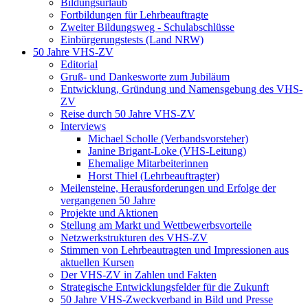
Bildungsurlaub
Fortbildungen für Lehrbeauftragte
Zweiter Bildungsweg - Schulabschlüsse
Einbürgerungstests (Land NRW)
50 Jahre VHS-ZV
Editorial
Gruß- und Dankesworte zum Jubiläum
Entwicklung, Gründung und Namensgebung des VHS-
ZV
Reise durch 50 Jahre VHS-ZV
Interviews
Michael Scholle (Verbandsvorsteher)
Janine Brigant-Loke (VHS-Leitung)
Ehemalige Mitarbeiterinnen
Horst Thiel (Lehrbeauftragter)
Meilensteine, Herausforderungen und Erfolge der
vergangenen 50 Jahre
Projekte und Aktionen
Stellung am Markt und Wettbewerbsvorteile
Netzwerkstrukturen des VHS-ZV
Stimmen von Lehrbeautragten und Impressionen aus
aktuellen Kursen
Der VHS-ZV in Zahlen und Fakten
Strategische Entwicklungsfelder für die Zukunft
50 Jahre VHS-Zweckverband in Bild und Presse