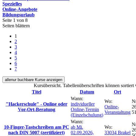
Spezielles
Online-Angebote
Bildungsurlaub
Seite 1 von 8
Seiten blättern
1
2
3
4
5
6
7
alle
nur buchbare
Kurse anzeigen
Kursübersicht. Tabellenüberschriften können sortiert
Titel
Datum
Ort
Wann:
Wo:
Nr
"Hackerschule" - Online oder
individueller
Online-
26
Vor-Ort-Beratung
Online-Termin
Veranstaltung
5
(Einzelschulung)
Wann:
Nr
10-Finger-Tastschreiben am PC
ab
Mi.
Wo:
26
nach DIN 5007 (zertifiziert)
02.09.2026,
33034 Brakel
5