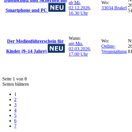
Datenschutz und Sicherheit am
ab
Mi.
Wo:
26
02.12.2026,
33034 Brakel
Smartphone und PC
5
16.30 Uhr
Wann:
Wo:
Nr
Der Medienführerschein für
am
Mo.
Online-
26
02.03.2026,
Kinder (9–14 Jahre)
Veranstaltung
8
17.00 Uhr
Seite 1 von 8
Seiten blättern
1
2
3
4
5
6
7