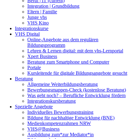
Beruf | IT
(current)
Integration | Grundbildung
Eltern | Familie
Junge vhs
VHS Kino
Integrationskurse
VHS Digital
Online-Angebote aus dem regulären
Bildungsprogramm
Lehren & Lernen digital: mit dem vhs-Lernportal
Xpert Business
Beratung zum Smartphone und Computer
Portale
Kursleitende für digitale Bildungsangebote gesucht
Beratung
Allgemeine Weiterbildungsberatung
Bewerbungsmappen-Check (kostenlose Beratung)
Was geht noch? – Berufliche Entwicklung fördern
Integrationskursberatung
Spezielle Angebote
Individuelles Bewerbungstraining
Bildung für nachhaltige Entwicklung (BNE)
Medienkompetenzrahmen NRW
VHS@Business
Ausbildung zum*zur Mediator*in