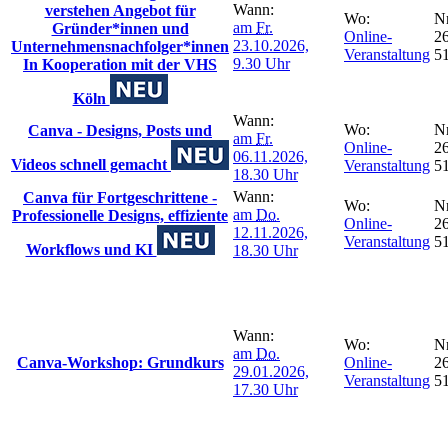
Wann:
verstehen Angebot für
Wo:
Nr
am
Fr.
Gründer*innen und
Online-
26
23.10.2026,
Unternehmensnachfolger*innen
Veranstaltung
5
9.30 Uhr
In Kooperation mit der VHS
Köln
Wann:
Wo:
Nr
Canva - Designs, Posts und
am
Fr.
Online-
26
06.11.2026,
Videos schnell gemacht
Veranstaltung
5
18.30 Uhr
Wann:
Canva für Fortgeschrittene -
Wo:
Nr
am
Do.
Professionelle Designs, effiziente
Online-
26
12.11.2026,
Veranstaltung
5
Workflows und KI
18.30 Uhr
Wann:
Wo:
Nr
am
Do.
Canva-Workshop: Grundkurs
Online-
26
29.01.2026,
Veranstaltung
5
17.30 Uhr