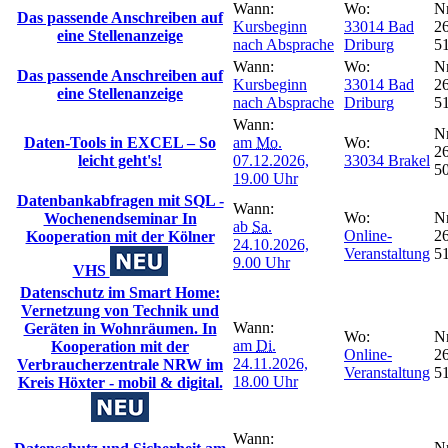
Wann:
Wo:
Nr
Das passende Anschreiben auf
Kursbeginn
33014 Bad
26
eine Stellenanzeige
nach Absprache
Driburg
5
Wann:
Wo:
Nr
Das passende Anschreiben auf
Kursbeginn
33014 Bad
26
eine Stellenanzeige
nach Absprache
Driburg
5
Wann:
Nr
Daten-Tools in EXCEL – So
am
Mo.
Wo:
26
leicht geht's!
07.12.2026,
33034 Brakel
5
19.00 Uhr
Datenbankabfragen mit SQL -
Wann:
Wo:
Nr
Wochenendseminar In
ab
Sa.
Online-
26
Kooperation mit der Kölner
24.10.2026,
Veranstaltung
5
9.00 Uhr
VHS
Datenschutz im Smart Home:
Vernetzung von Technik und
Wann:
Geräten in Wohnräumen. In
Wo:
Nr
am
Di.
Kooperation mit der
Online-
26
24.11.2026,
Verbraucherzentrale NRW im
Veranstaltung
5
18.00 Uhr
Kreis Höxter - mobil & digital.
Wann:
Nr