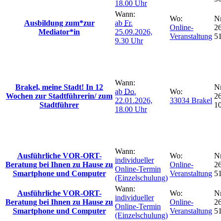
18.00 Uhr
Wann:
Wo:
Nr
Ausbildung zum*zur
ab
Fr.
Online-
26
Mediator*in
25.09.2026,
Veranstaltung
5
9.30 Uhr
Wann:
Brakel, meine Stadt! In 12
Nr
ab
Do.
Wo:
Wochen zur Stadtführerin/ zum
26
22.01.2026,
33034 Brakel
Stadtführer
1
18.00 Uhr
Wann:
Ausführliche VOR-ORT-
Wo:
Nr
individueller
Beratung bei Ihnen zu Hause zu
Online-
26
Online-Termin
Smartphone und Computer
Veranstaltung
5
(Einzelschulung)
Wann:
Ausführliche VOR-ORT-
Wo:
Nr
individueller
Beratung bei Ihnen zu Hause zu
Online-
26
Online-Termin
Smartphone und Computer
Veranstaltung
5
(Einzelschulung)