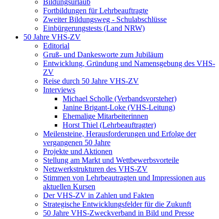
Bildungsurlaub
Fortbildungen für Lehrbeauftragte
Zweiter Bildungsweg - Schulabschlüsse
Einbürgerungstests (Land NRW)
50 Jahre VHS-ZV
Editorial
Gruß- und Dankesworte zum Jubiläum
Entwicklung, Gründung und Namensgebung des VHS-
ZV
Reise durch 50 Jahre VHS-ZV
Interviews
Michael Scholle (Verbandsvorsteher)
Janine Brigant-Loke (VHS-Leitung)
Ehemalige Mitarbeiterinnen
Horst Thiel (Lehrbeauftragter)
Meilensteine, Herausforderungen und Erfolge der
vergangenen 50 Jahre
Projekte und Aktionen
Stellung am Markt und Wettbewerbsvorteile
Netzwerkstrukturen des VHS-ZV
Stimmen von Lehrbeautragten und Impressionen aus
aktuellen Kursen
Der VHS-ZV in Zahlen und Fakten
Strategische Entwicklungsfelder für die Zukunft
50 Jahre VHS-Zweckverband in Bild und Presse