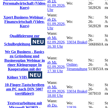
ab
Di.
Personalwirtschaft (Video-
Wo:
26-
A
01.09.2026,
Kurs)
502H26
m
Uhr
Wann:
Xpert Business-Webinar -
Nr.:
St
ab
Di.
Finanzwirtschaft (Video-
Wo:
26-
A
01.09.2026,
Kurs)
502H28
m
Uhr
Wann:
Nr.:
St
Qualifizierung zur
ab
Mi.
Wo:
26-
A
02.09.2026,
33034 Brakel
Schulbegleitung
506H60A
m
16.30 Uhr
We Go Business - Basics
zu Gründung und
Wann:
Wo:
Nr.:
St
Businessplan Webinar in
ab
Mi.
Online-
26-
A
einer Kleingruppe In
02.09.2026,
Veranstaltung
513H53A
m
Kooperation mit der
17.30 Uhr
Kölner VHS
Wann:
10-Finger-Tastschreiben
Nr.:
St
ab
Mi.
Wo:
am PC nach DIN 5007
26-
A
02.09.2026,
33034 Brakel
(zertifiziert)
507H10
m
18.00 Uhr
Wann:
Textverarbeitung mit
Wo:
Nr.:
St
ab
Do.
Microsoft WORD -
32839
26-
A