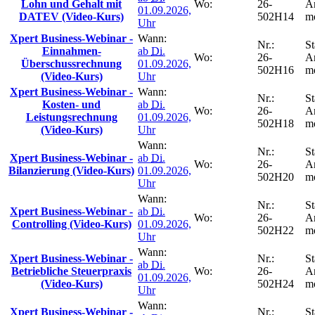
Lohn und Gehalt mit
Wo:
26-
A
01.09.2026,
DATEV (Video-Kurs)
502H14
m
Uhr
Xpert Business-Webinar -
Wann:
Nr.:
St
Einnahmen-
ab
Di.
Wo:
26-
A
Überschussrechnung
01.09.2026,
502H16
m
(Video-Kurs)
Uhr
Xpert Business-Webinar -
Wann:
Nr.:
St
Kosten- und
ab
Di.
Wo:
26-
A
Leistungsrechnung
01.09.2026,
502H18
m
(Video-Kurs)
Uhr
Wann:
Nr.:
St
Xpert Business-Webinar -
ab
Di.
Wo:
26-
A
Bilanzierung (Video-Kurs)
01.09.2026,
502H20
m
Uhr
Wann:
Nr.:
St
Xpert Business-Webinar -
ab
Di.
Wo:
26-
A
Controlling (Video-Kurs)
01.09.2026,
502H22
m
Uhr
Wann:
Xpert Business-Webinar -
Nr.:
St
ab
Di.
Betriebliche Steuerpraxis
Wo:
26-
A
01.09.2026,
(Video-Kurs)
502H24
m
Uhr
Wann:
Xpert Business-Webinar -
Nr.:
St