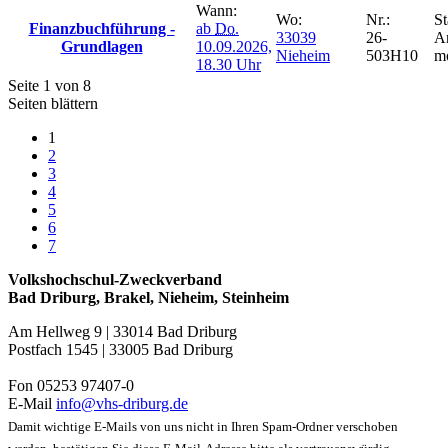
Wann:
Wo:
Nr.:
St
Finanzbuchführung -
ab
Do.
33039
26-
A
Grundlagen
10.09.2026,
Nieheim
503H10
m
18.30 Uhr
Seite 1 von 8
Seiten blättern
1
2
3
4
5
6
7
Volkshochschul-Zweckverband
Bad Driburg, Brakel, Nieheim, Steinheim
Am Hellweg 9 | 33014 Bad Driburg
Postfach 1545 | 33005 Bad Driburg
Fon 05253 97407-0
E-Mail
info@vhs-driburg.de
Damit wichtige E-Mails von uns nicht in Ihren Spam-Ordner verschoben