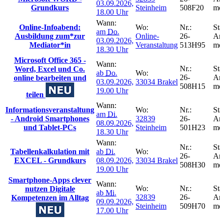
03.09.2026,
Grundkurs
Steinheim
508F20
m
18.00 Uhr
Wann:
Online-Infoabend:
Wo:
Nr.:
St
am
Do.
Ausbildung zum*zur
Online-
26-
A
03.09.2026,
Mediator*in
Veranstaltung
513H95
m
18.30 Uhr
Microsoft Office 365 -
Wann:
Nr.:
St
Word, Excel und Co.
ab
Do.
Wo:
26-
A
online bearbeiten und
03.09.2026,
33034 Brakel
508H15
m
19.00 Uhr
teilen
Wann:
Informationsveranstaltung
Wo:
Nr.:
St
am
Di.
- Android Smartphones
32839
26-
A
08.09.2026,
und Tablet-PCs
Steinheim
501H23
m
18.30 Uhr
Wann:
Nr.:
St
Tabellenkalkulation mit
ab
Di.
Wo:
26-
A
EXCEL - Grundkurs
08.09.2026,
33034 Brakel
508H30
m
19.00 Uhr
Smartphone-Apps clever
Wann:
Wo:
Nr.:
St
nutzen Digitale
ab
Mi.
32839
26-
A
Kompetenzen im Alltag
09.09.2026,
Steinheim
509H70
m
17.00 Uhr