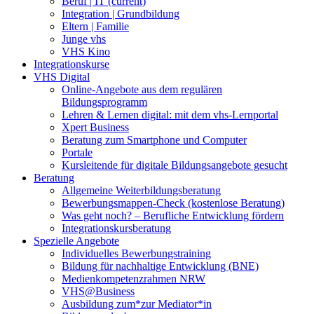
Beruf | IT
(current)
Integration | Grundbildung
Eltern | Familie
Junge vhs
VHS Kino
Integrationskurse
VHS Digital
Online-Angebote aus dem regulären
Bildungsprogramm
Lehren & Lernen digital: mit dem vhs-Lernportal
Xpert Business
Beratung zum Smartphone und Computer
Portale
Kursleitende für digitale Bildungsangebote gesucht
Beratung
Allgemeine Weiterbildungsberatung
Bewerbungsmappen-Check (kostenlose Beratung)
Was geht noch? – Berufliche Entwicklung fördern
Integrationskursberatung
Spezielle Angebote
Individuelles Bewerbungstraining
Bildung für nachhaltige Entwicklung (BNE)
Medienkompetenzrahmen NRW
VHS@Business
Ausbildung zum*zur Mediator*in