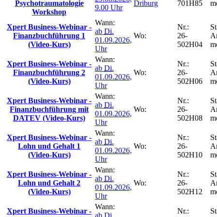
Psychotraumatologie
Driburg
701H85
m
9.00 Uhr
Workshop
Wann:
Xpert Business-Webinar -
Nr.:
St
ab
Di.
Finanzbuchführung 1
Wo:
26-
A
01.09.2026,
(Video-Kurs)
502H04
m
Uhr
Wann:
Xpert Business-Webinar -
Nr.:
St
ab
Di.
Finanzbuchführung 2
Wo:
26-
A
01.09.2026,
(Video-Kurs)
502H06
m
Uhr
Wann:
Xpert Business-Webinar -
Nr.:
St
ab
Di.
Finanzbuchführung mit
Wo:
26-
A
01.09.2026,
DATEV (Video-Kurs)
502H08
m
Uhr
Wann:
Xpert Business-Webinar -
Nr.:
St
ab
Di.
Lohn und Gehalt 1
Wo:
26-
A
01.09.2026,
(Video-Kurs)
502H10
m
Uhr
Wann:
Xpert Business-Webinar -
Nr.:
St
ab
Di.
Lohn und Gehalt 2
Wo:
26-
A
01.09.2026,
(Video-Kurs)
502H12
m
Uhr
Wann:
Xpert Business-Webinar -
Nr.:
St
ab
Di.