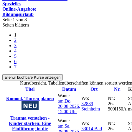
Spezielles
Online-Angebote
Bildungsurlaub
Seite 1 von 8
Seiten blättern
1
2
3
4
5
6
7
alle
nur buchbare
Kurse anzeigen
Kursübersicht. Tabellenüberschriften können sortiert werden
Titel
Datum
Ort
Nr.
K
Wann:
Wo:
Nr.:
St
Komoot. Touren planen
am
Do.
32839
26-
A
20.08.2026,
Steinheim
509H50A
m
15.00 Uhr
Trauma verstehen -
Wann:
Kinder stärken: Eine
Wo:
Nr.:
St
am
Sa.
Einführung in die
33014 Bad
26-
A
29.08.2026,