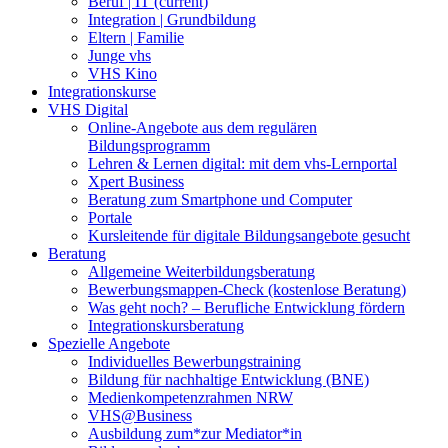
Beruf | IT
(current)
Integration | Grundbildung
Eltern | Familie
Junge vhs
VHS Kino
Integrationskurse
VHS Digital
Online-Angebote aus dem regulären
Bildungsprogramm
Lehren & Lernen digital: mit dem vhs-Lernportal
Xpert Business
Beratung zum Smartphone und Computer
Portale
Kursleitende für digitale Bildungsangebote gesucht
Beratung
Allgemeine Weiterbildungsberatung
Bewerbungsmappen-Check (kostenlose Beratung)
Was geht noch? – Berufliche Entwicklung fördern
Integrationskursberatung
Spezielle Angebote
Individuelles Bewerbungstraining
Bildung für nachhaltige Entwicklung (BNE)
Medienkompetenzrahmen NRW
VHS@Business
Ausbildung zum*zur Mediator*in