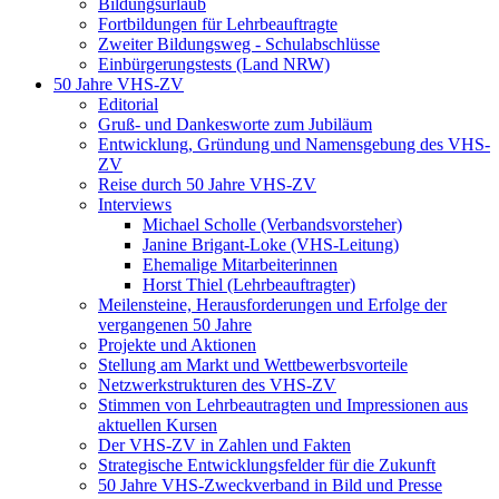
Bildungsurlaub
Fortbildungen für Lehrbeauftragte
Zweiter Bildungsweg - Schulabschlüsse
Einbürgerungstests (Land NRW)
50 Jahre VHS-ZV
Editorial
Gruß- und Dankesworte zum Jubiläum
Entwicklung, Gründung und Namensgebung des VHS-
ZV
Reise durch 50 Jahre VHS-ZV
Interviews
Michael Scholle (Verbandsvorsteher)
Janine Brigant-Loke (VHS-Leitung)
Ehemalige Mitarbeiterinnen
Horst Thiel (Lehrbeauftragter)
Meilensteine, Herausforderungen und Erfolge der
vergangenen 50 Jahre
Projekte und Aktionen
Stellung am Markt und Wettbewerbsvorteile
Netzwerkstrukturen des VHS-ZV
Stimmen von Lehrbeautragten und Impressionen aus
aktuellen Kursen
Der VHS-ZV in Zahlen und Fakten
Strategische Entwicklungsfelder für die Zukunft
50 Jahre VHS-Zweckverband in Bild und Presse