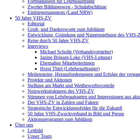
Fortbildungen für Lehrbeauftragte
Zweiter Bildungsweg - Schulabschlüsse
Einbürgerungstests (Land NRW)
50 Jahre VHS-ZV
Editorial
Gruß- und Dankesworte zum Jubiläum
Entwicklung, Gründung und Namensgebung des VHS-
Reise durch 50 Jahre VHS-ZV
Interviews
Michael Scholle (Verbandsvorsteher)
Janine Brigant-Loke (VHS-Leitung)
Ehemalige Mitarbeiterinnen
Horst Thiel (Lehrbeauftragter)
Meilensteine, Herausforderungen und Erfolge der verga
Projekte und Aktionen
Stellung am Markt und Wettbewerbsvorteile
Netzwerkstrukturen des VHS-ZV
Stimmen von Lehrbeautragten und Impressionen aus akt
Der VHS-ZV in Zahlen und Fakten
Strategische Entwicklungsfelder für die Zukunft
50 Jahre VHS-Zweckverband in Bild und Presse
Aktionsprogramm zum Jubiläum
Über uns
Leitbild
Unser Team