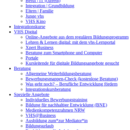
Beruf | IT
(current)
Integration | Grundbildung
Eltern | Familie
Junge vhs
VHS Kino
Integrationskurse
VHS Digital
Online-Angebote aus dem regulären Bildungsprogramm
Lehren & Lernen digital: mit dem vhs-Lernportal
Xpert Business
Beratung zum Smartphone und Computer
Portale
Kursleitende für digitale Bildungsangebote gesucht
Beratung
Allgemeine Weiterbildungsberatung
Bewerbungsmappen-Check (kostenlose Beratung)
Was geht noch? – Berufliche Entwicklung fördern
Integrationskursberatung
Spezielle Angebote
Individuelles Bewerbungstraining
Bildung für nachhaltige Entwicklung (BNE)
Medienkompetenzrahmen NRW
VHS@Business
Ausbildung zum*zur Mediator*in
Bildungsurlaub