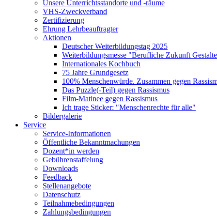
Unsere Unterrichtsstandorte und -räume
VHS-Zweckverband
Zertifizierung
Ehrung Lehrbeauftragter
Aktionen
Deutscher Weiterbildungstag 2025
Weiterbildungsmesse "Berufliche Zukunft Gestalt
Internationales Kochbuch
75 Jahre Grundgesetz
100% Menschenwürde. Zusammen gegen Rassismu
Das Puzzle(-Teil) gegen Rassismus
Film-Matinee gegen Rassismus
Ich trage Sticker: "Menschenrechte für alle"
Bildergalerie
Service
Service-Informationen
Öffentliche Bekanntmachungen
Dozent*in werden
Gebührenstaffelung
Downloads
Feedback
Stellenangebote
Datenschutz
Teilnahmebedingungen
Zahlungsbedingungen