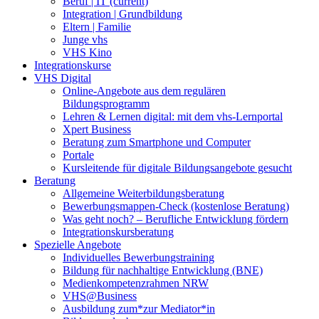
Beruf | IT
(current)
Integration | Grundbildung
Eltern | Familie
Junge vhs
VHS Kino
Integrationskurse
VHS Digital
Online-Angebote aus dem regulären
Bildungsprogramm
Lehren & Lernen digital: mit dem vhs-Lernportal
Xpert Business
Beratung zum Smartphone und Computer
Portale
Kursleitende für digitale Bildungsangebote gesucht
Beratung
Allgemeine Weiterbildungsberatung
Bewerbungsmappen-Check (kostenlose Beratung)
Was geht noch? – Berufliche Entwicklung fördern
Integrationskursberatung
Spezielle Angebote
Individuelles Bewerbungstraining
Bildung für nachhaltige Entwicklung (BNE)
Medienkompetenzrahmen NRW
VHS@Business
Ausbildung zum*zur Mediator*in