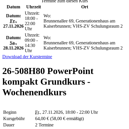
Termine zum diesen Kurs
Datum
Uhrzeit
Ort
Uhrzeit:
Datum:
Wo:
18:00 -
Fr.
,
Brunnenallee 69, Generationenhaus am
22:00
27.11.2026
Kaiserbrunnen; VHS-ZV Schulungsraum 2
Uhr
Uhrzeit:
Datum:
Wo:
09:00 -
Sa.
,
Brunnenallee 69, Generationenhaus am
14:30
28.11.2026
Kaiserbrunnen; VHS-ZV Schulungsraum 2
Uhr
Download der Kurstermine
26-508H80 PowerPoint
kompakt Grundkurs -
Wochenendkurs
Beginn
Fr.
, 27.11.2026, 18:00 - 22:00 Uhr
Kursgebühr
64,00 € (58,00 € ermäßigt)
Dauer
2 Termine