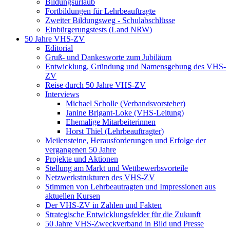
Bildungsurlaub
Fortbildungen für Lehrbeauftragte
Zweiter Bildungsweg - Schulabschlüsse
Einbürgerungstests (Land NRW)
50 Jahre VHS-ZV
Editorial
Gruß- und Dankesworte zum Jubiläum
Entwicklung, Gründung und Namensgebung des VHS-
ZV
Reise durch 50 Jahre VHS-ZV
Interviews
Michael Scholle (Verbandsvorsteher)
Janine Brigant-Loke (VHS-Leitung)
Ehemalige Mitarbeiterinnen
Horst Thiel (Lehrbeauftragter)
Meilensteine, Herausforderungen und Erfolge der
vergangenen 50 Jahre
Projekte und Aktionen
Stellung am Markt und Wettbewerbsvorteile
Netzwerkstrukturen des VHS-ZV
Stimmen von Lehrbeautragten und Impressionen aus
aktuellen Kursen
Der VHS-ZV in Zahlen und Fakten
Strategische Entwicklungsfelder für die Zukunft
50 Jahre VHS-Zweckverband in Bild und Presse