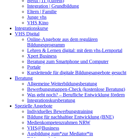
Beruf | IT
(current)
Integration | Grundbildung
Eltern | Familie
Junge vhs
VHS Kino
Integrationskurse
VHS Digital
Online-Angebote aus dem regulären
Bildungsprogramm
Lehren & Lernen digital: mit dem vhs-Lernportal
Xpert Business
Beratung zum Smartphone und Computer
Portale
Kursleitende für digitale Bildungsangebote gesucht
Beratung
Allgemeine Weiterbildungsberatung
Bewerbungsmappen-Check (kostenlose Beratung)
Was geht noch? – Berufliche Entwicklung fördern
Integrationskursberatung
Spezielle Angebote
Individuelles Bewerbungstraining
Bildung für nachhaltige Entwicklung (BNE)
Medienkompetenzrahmen NRW
VHS@Business
Ausbildung zum*zur Mediator*in