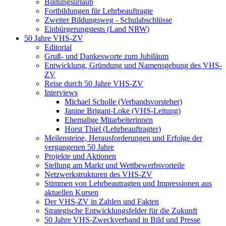
Bildungsurlaub
Fortbildungen für Lehrbeauftragte
Zweiter Bildungsweg - Schulabschlüsse
Einbürgerungstests (Land NRW)
50 Jahre VHS-ZV
Editorial
Gruß- und Dankesworte zum Jubiläum
Entwicklung, Gründung und Namensgebung des VHS-
ZV
Reise durch 50 Jahre VHS-ZV
Interviews
Michael Scholle (Verbandsvorsteher)
Janine Brigant-Loke (VHS-Leitung)
Ehemalige Mitarbeiterinnen
Horst Thiel (Lehrbeauftragter)
Meilensteine, Herausforderungen und Erfolge der
vergangenen 50 Jahre
Projekte und Aktionen
Stellung am Markt und Wettbewerbsvorteile
Netzwerkstrukturen des VHS-ZV
Stimmen von Lehrbeautragten und Impressionen aus
aktuellen Kursen
Der VHS-ZV in Zahlen und Fakten
Strategische Entwicklungsfelder für die Zukunft
50 Jahre VHS-Zweckverband in Bild und Presse