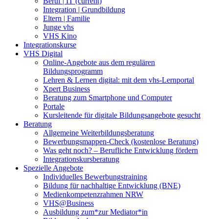
Beruf | IT
(current)
Integration | Grundbildung
Eltern | Familie
Junge vhs
VHS Kino
Integrationskurse
VHS Digital
Online-Angebote aus dem regulären
Bildungsprogramm
Lehren & Lernen digital: mit dem vhs-Lernportal
Xpert Business
Beratung zum Smartphone und Computer
Portale
Kursleitende für digitale Bildungsangebote gesucht
Beratung
Allgemeine Weiterbildungsberatung
Bewerbungsmappen-Check (kostenlose Beratung)
Was geht noch? – Berufliche Entwicklung fördern
Integrationskursberatung
Spezielle Angebote
Individuelles Bewerbungstraining
Bildung für nachhaltige Entwicklung (BNE)
Medienkompetenzrahmen NRW
VHS@Business
Ausbildung zum*zur Mediator*in