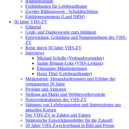
Bildungsurlaub
Fortbildungen für Lehrbeauftragte
Zweiter Bildungsweg - Schulabschlüsse
Einbürgerungstests (Land NRW)
50 Jahre VHS-ZV
Editorial
Gruß- und Dankesworte zum Jubiläum
Entwicklung, Gründung und Namensgebung des VHS-
ZV
Reise durch 50 Jahre VHS-ZV
Interviews
Michael Scholle (Verbandsvorsteher)
Janine Brigant-Loke (VHS-Leitung)
Ehemalige Mitarbeiterinnen
Horst Thiel (Lehrbeauftragter)
Meilensteine, Herausforderungen und Erfolge der
vergangenen 50 Jahre
Projekte und Aktionen
Stellung am Markt und Wettbewerbsvorteile
Netzwerkstrukturen des VHS-ZV
Stimmen von Lehrbeautragten und Impressionen aus
aktuellen Kursen
Der VHS-ZV in Zahlen und Fakten
Strategische Entwicklungsfelder für die Zukunft
50 Jahre VHS-Zweckverband in Bild und Presse