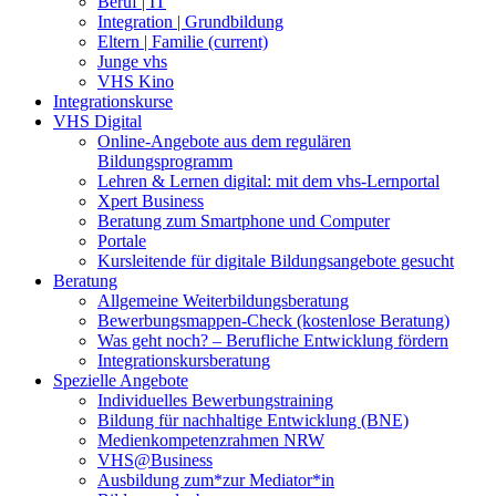
Beruf | IT
Integration | Grundbildung
Eltern | Familie
(current)
Junge vhs
VHS Kino
Integrationskurse
VHS Digital
Online-Angebote aus dem regulären
Bildungsprogramm
Lehren & Lernen digital: mit dem vhs-Lernportal
Xpert Business
Beratung zum Smartphone und Computer
Portale
Kursleitende für digitale Bildungsangebote gesucht
Beratung
Allgemeine Weiterbildungsberatung
Bewerbungsmappen-Check (kostenlose Beratung)
Was geht noch? – Berufliche Entwicklung fördern
Integrationskursberatung
Spezielle Angebote
Individuelles Bewerbungstraining
Bildung für nachhaltige Entwicklung (BNE)
Medienkompetenzrahmen NRW
VHS@Business
Ausbildung zum*zur Mediator*in