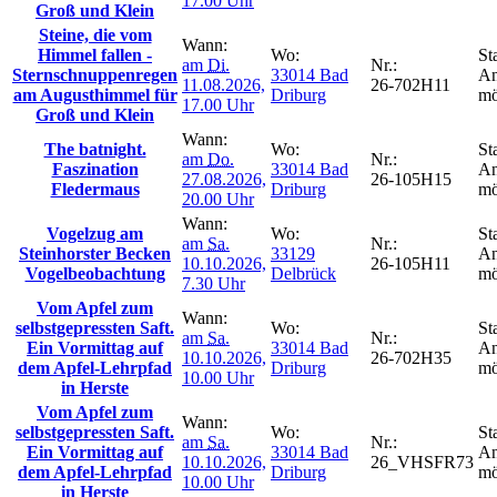
17.00 Uhr
Groß und Klein
Steine, die vom
Wann:
Himmel fallen -
Wo:
St
am
Di.
Nr.:
Sternschnuppenregen
33014 Bad
An
11.08.2026,
26-702H11
am Augusthimmel für
Driburg
mö
17.00 Uhr
Groß und Klein
Wann:
The batnight.
Wo:
St
am
Do.
Nr.:
Faszination
33014 Bad
An
27.08.2026,
26-105H15
Fledermaus
Driburg
mö
20.00 Uhr
Wann:
Vogelzug am
Wo:
St
am
Sa.
Nr.:
Steinhorster Becken
33129
An
10.10.2026,
26-105H11
Vogelbeobachtung
Delbrück
mö
7.30 Uhr
Vom Apfel zum
Wann:
selbstgepressten Saft.
Wo:
St
am
Sa.
Nr.:
Ein Vormittag auf
33014 Bad
An
10.10.2026,
26-702H35
dem Apfel-Lehrpfad
Driburg
mö
10.00 Uhr
in Herste
Vom Apfel zum
Wann:
selbstgepressten Saft.
Wo:
St
am
Sa.
Nr.:
Ein Vormittag auf
33014 Bad
An
10.10.2026,
26_VHSFR73
dem Apfel-Lehrpfad
Driburg
mö
10.00 Uhr
in Herste