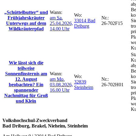
ab
Be
„Schüttelbutter“ und
Wann:
Wo:
ko
Frühjahrskräuter
am
Sa.
Nr.:
33014 Bad
Si
Unterwegs auf dem
25.04.2026,
26-702F15
Driburg
tr
Wildkräuterpfad
14.00 Uhr
pr
Pl
we
Ku
St
Ku
Wie lässt sich die
ab
teilweise
Be
Sonnenfinsternis am
Wann:
Wo:
ko
12. August
am
Mo.
Nr.:
32839
Si
beobachten? Ein
03.08.2026,
26-702H01
Steinheim
tr
spannender
16.00 Uhr
pr
Nachmittag für Groß
Pl
und Klein
we
Ku
Volkshochschul-Zweckverband
Bad Driburg, Brakel, Nieheim, Steinheim