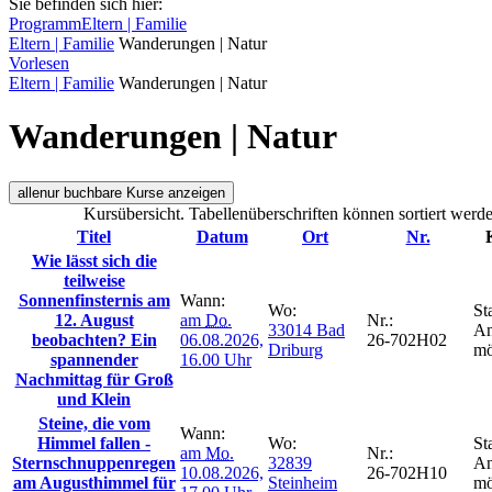
Sie befinden sich hier:
Programm
Eltern | Familie
Eltern | Familie
Wanderungen | Natur
Vorlesen
Eltern | Familie
Wanderungen | Natur
Wanderungen | Natur
alle
nur buchbare
Kurse anzeigen
Kursübersicht. Tabellenüberschriften können sortiert werde
Titel
Datum
Ort
Nr.
Wie lässt sich die
teilweise
Sonnenfinsternis am
Wann:
Wo:
St
12. August
am
Do.
Nr.:
33014 Bad
An
beobachten? Ein
06.08.2026,
26-702H02
Driburg
mö
spannender
16.00 Uhr
Nachmittag für Groß
und Klein
Steine, die vom
Wann:
Himmel fallen -
Wo:
St
am
Mo.
Nr.:
Sternschnuppenregen
32839
An
10.08.2026,
26-702H10
am Augusthimmel für
Steinheim
mö