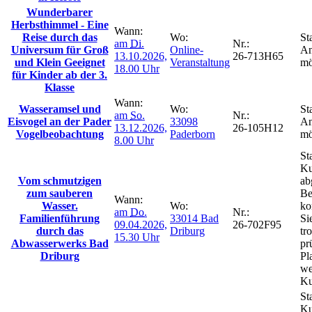
Wunderbarer
Herbsthimmel - Eine
Wann:
Reise durch das
Wo:
St
am
Di.
Nr.:
Universum für Groß
Online-
An
13.10.2026,
26-713H65
und Klein Geeignet
Veranstaltung
mö
18.00 Uhr
für Kinder ab der 3.
Klasse
Wann:
Wasseramsel und
Wo:
St
am
So.
Nr.:
Eisvogel an der Pader
33098
An
13.12.2026,
26-105H12
Vogelbeobachtung
Paderborn
mö
8.00 Uhr
St
Ku
Vom schmutzigen
ab
zum sauberen
Be
Wann:
Wasser.
Wo:
ko
am
Do.
Nr.:
Familienführung
33014 Bad
Si
09.04.2026,
26-702F95
durch das
Driburg
tr
15.30 Uhr
Abwasserwerks Bad
pr
Driburg
Pl
we
Ku
St
Ku