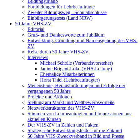
Bildungsurlaub
Fortbildungen für Lehrbeauftragte
Zweiter Bildungsweg - Schulabschlüsse
Einbürgerungstests (Land NRW)
50 Jahre VHS-ZV
Editorial
Gruß- und Dankesworte zum Jubiläum
Entwicklung, Gründung und Namensgebung des VHS-
ZV
Reise durch 50 Jahre VHS-ZV
Interviews
Michael Scholle (Verbandsvorsteher)
Janine Brigant-Loke (VHS-Leitung)
Ehemalige Mitarbeiterinnen
Horst Thiel (Lehrbeauftragter)
Meilensteine, Herausforderungen und Erfolge der
vergangenen 50 Jahre
Projekte und Aktionen
Stellung am Markt und Wettbewerbsvorteile
Netzwerkstrukturen des VHS-ZV
Stimmen von Lehrbeautragten und Impressionen aus
aktuellen Kursen
Der VHS-ZV in Zahlen und Fakten
Strategische Entwicklungsfelder für die Zukunft
50 Jahre VHS-Zweckverband in Bild und Presse