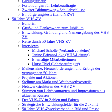
Bildungsurlaub
Fortbildungen für Lehrbeauftragte
Zweiter Bildungsweg - Schulabschlüsse
Einbürgerungstests (Land NRW)
50 Jahre VHS-ZV
Editorial
Gruß- und Dankesworte zum Jubiläum
Entwicklung, Gründung und Namensgebung des VHS-
ZV
Reise durch 50 Jahre VHS-ZV
Interviews
Michael Scholle (Verbandsvorsteher)
Janine Brigant-Loke (VHS-Leitung)
Ehemalige Mitarbeiterinnen
Horst Thiel (Lehrbeauftragter)
Meilensteine, Herausforderungen und Erfolge der
vergangenen 50 Jahre
Projekte und Aktionen
Stellung am Markt und Wettbewerbsvorteile
Netzwerkstrukturen des VHS-ZV
Stimmen von Lehrbeautragten und Impressionen aus
aktuellen Kursen
Der VHS-ZV in Zahlen und Fakten
Strategische Entwicklungsfelder für die Zukunft
50 Jahre VHS-Zweckverband in Bild und Presse