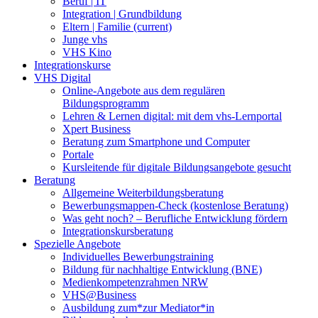
Beruf | IT
Integration | Grundbildung
Eltern | Familie
(current)
Junge vhs
VHS Kino
Integrationskurse
VHS Digital
Online-Angebote aus dem regulären
Bildungsprogramm
Lehren & Lernen digital: mit dem vhs-Lernportal
Xpert Business
Beratung zum Smartphone und Computer
Portale
Kursleitende für digitale Bildungsangebote gesucht
Beratung
Allgemeine Weiterbildungsberatung
Bewerbungsmappen-Check (kostenlose Beratung)
Was geht noch? – Berufliche Entwicklung fördern
Integrationskursberatung
Spezielle Angebote
Individuelles Bewerbungstraining
Bildung für nachhaltige Entwicklung (BNE)
Medienkompetenzrahmen NRW
VHS@Business
Ausbildung zum*zur Mediator*in