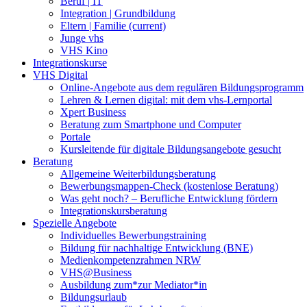
Beruf | IT
Integration | Grundbildung
Eltern | Familie
(current)
Junge vhs
VHS Kino
Integrationskurse
VHS Digital
Online-Angebote aus dem regulären Bildungsprogramm
Lehren & Lernen digital: mit dem vhs-Lernportal
Xpert Business
Beratung zum Smartphone und Computer
Portale
Kursleitende für digitale Bildungsangebote gesucht
Beratung
Allgemeine Weiterbildungsberatung
Bewerbungsmappen-Check (kostenlose Beratung)
Was geht noch? – Berufliche Entwicklung fördern
Integrationskursberatung
Spezielle Angebote
Individuelles Bewerbungstraining
Bildung für nachhaltige Entwicklung (BNE)
Medienkompetenzrahmen NRW
VHS@Business
Ausbildung zum*zur Mediator*in
Bildungsurlaub