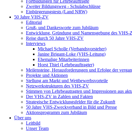
Fortbildungen für Lehrbeauftragte
Zweiter Bildungsweg - Schulabschlüsse
Einbürgerungstests (Land NRW)
50 Jahre VHS-ZV
Editorial
Gruß- und Dankesworte zum Jubiläum
Entwicklung, Gründung und Namensgebung des VHS-
Reise durch 50 Jahre VHS-ZV
Interviews
Michael Scholle (Verbandsvorsteher)
Janine Brigant-Loke (VHS-Leitung)
Ehemalige Mitarbeiterinnen
Horst Thiel (Lehrbeauftragter)
Meilensteine, Herausforderungen und Erfolge der verga
Projekte und Aktionen
Stellung am Markt und Wettbewerbsvorteile
Netzwerkstrukturen des VHS-ZV
Stimmen von Lehrbeautragten und Impressionen aus akt
Der VHS-ZV in Zahlen und Fakten
Strategische Entwicklungsfelder für die Zukunft
50 Jahre VHS-Zweckverband in Bild und Presse
Aktionsprogramm zum Jubiläum
Über uns
Leitbild
Unser Team