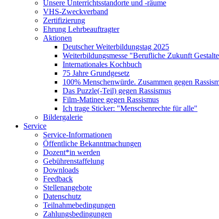
Unsere Unterrichtsstandorte und -räume
VHS-Zweckverband
Zertifizierung
Ehrung Lehrbeauftragter
Aktionen
Deutscher Weiterbildungstag 2025
Weiterbildungsmesse "Berufliche Zukunft Gestalt
Internationales Kochbuch
75 Jahre Grundgesetz
100% Menschenwürde. Zusammen gegen Rassismu
Das Puzzle(-Teil) gegen Rassismus
Film-Matinee gegen Rassismus
Ich trage Sticker: "Menschenrechte für alle"
Bildergalerie
Service
Service-Informationen
Öffentliche Bekanntmachungen
Dozent*in werden
Gebührenstaffelung
Downloads
Feedback
Stellenangebote
Datenschutz
Teilnahmebedingungen
Zahlungsbedingungen