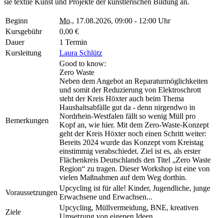
sie textile Kunst und Projekte der künstlerischen Bildung an.
Beginn
Mo.
, 17.08.2026, 09:00 - 12:00 Uhr
Kursgebühr
0,00 €
Dauer
1 Termin
Kursleitung
Laura Schlütz
Good to know:
Zero Waste
Neben dem Angebot an Reparaturmöglichkeiten
und somit der Reduzierung von Elektroschrott
steht der Kreis Höxter auch beim Thema
Haushaltsabfälle gut da - denn nirgendwo in
Nordrhein-Westfalen fällt so wenig Müll pro
Bemerkungen
Kopf an, wie hier. Mit dem Zero-Waste-Konzept
geht der Kreis Höxter noch einen Schritt weiter:
Bereits 2024 wurde das Konzept vom Kreistag
einstimmig verabschiedet. Ziel ist es, als erster
Flächenkreis Deutschlands den Titel „Zero Waste
Region“ zu tragen. Dieser Workshop ist eine von
vielen Maßnahmen auf dem Weg dorthin.
Upcycling ist für alle! Kinder, Jugendliche, junge
Voraussetzungen
Erwachsene und Erwachsen...
Upcycling, Müllvermeidung, BNE, kreativen
Ziele
Umsetzung von eigenen Ideen