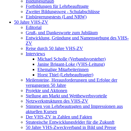
Bildungsurlaub
Fortbildungen für Lehrbeauftragte
Zweiter Bildungsweg - Schulabschlüsse
Einbürgerungstests (Land NRW)
50 Jahre VHS-ZV
Editorial
Gruß- und Dankesworte zum Jubiläum
Entwicklung, Gründung und Namensgebung des VHS-
ZV
Reise durch 50 Jahre VHS-ZV
Interviews
Michael Scholle (Verbandsvorsteher)
Janine Brigant-Loke (VHS-Leitung)
Ehemalige Mitarbeiterinnen
Horst Thiel (Lehrbeauftragter)
Meilensteine, Herausforderungen und Erfolge der
vergangenen 50 Jahre
Projekte und Aktionen
Stellung am Markt und Wettbewerbsvorteile
Netzwerkstrukturen des VHS-ZV
Stimmen von Lehrbeautragten und Impressionen aus
aktuellen Kursen
Der VHS-ZV in Zahlen und Fakten
Strategische Entwicklungsfelder für die Zukunft
50 Jahre VHS-Zweckverband in Bild und Presse