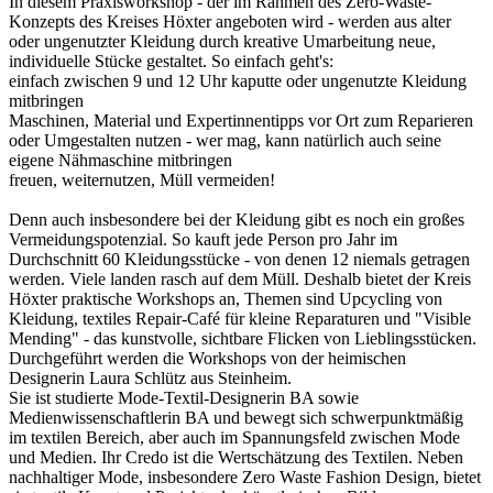
In diesem Praxisworkshop - der im Rahmen des Zero-Waste-
Konzepts des Kreises Höxter angeboten wird - werden aus alter
oder ungenutzter Kleidung durch kreative Umarbeitung neue,
individuelle Stücke gestaltet. So einfach geht's:
einfach zwischen 9 und 12 Uhr kaputte oder ungenutzte Kleidung
mitbringen
Maschinen, Material und Expertinnentipps vor Ort zum Reparieren
oder Umgestalten nutzen - wer mag, kann natürlich auch seine
eigene Nähmaschine mitbringen
freuen, weiternutzen, Müll vermeiden!
Denn auch insbesondere bei der Kleidung gibt es noch ein großes
Vermeidungspotenzial. So kauft jede Person pro Jahr im
Durchschnitt 60 Kleidungsstücke - von denen 12 niemals getragen
werden. Viele landen rasch auf dem Müll. Deshalb bietet der Kreis
Höxter praktische Workshops an, Themen sind Upcycling von
Kleidung, textiles Repair-Café für kleine Reparaturen und "Visible
Mending" - das kunstvolle, sichtbare Flicken von Lieblingsstücken.
Durchgeführt werden die Workshops von der heimischen
Designerin Laura Schlütz aus Steinheim.
Sie ist studierte Mode-Textil-Designerin BA sowie
Medienwissenschaftlerin BA und bewegt sich schwerpunktmäßig
im textilen Bereich, aber auch im Spannungsfeld zwischen Mode
und Medien. Ihr Credo ist die Wertschätzung des Textilen. Neben
nachhaltiger Mode, insbesondere Zero Waste Fashion Design, bietet