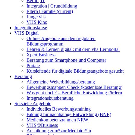
Beruf | IT
Integration | Grundbildung
Eltern | Familie
(current)
Junge vhs
VHS Kino
Integrationskurse
VHS Digital
Online-Angebote aus dem regulären
Bildungsprogramm
Lehren & Lernen digital: mit dem vhs-Lernportal
Xpert Business
Beratung zum Smartphone und Computer
Portale
Kursleitende für digitale Bildungsangebote gesucht
Beratung
Allgemeine Weiterbildungsberatung
Bewerbungsmappen-Check (kostenlose Beratung)
Was geht noch? – Berufliche Entwicklung fördern
Integrationskursberatung
Spezielle Angebote
Individuelles Bewerbungstraining
Bildung für nachhaltige Entwicklung (BNE)
Medienkompetenzrahmen NRW
VHS@Business
Ausbildung zum*zur Mediator*in