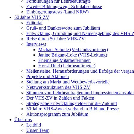
Fortbildungen für Lehrbeauftragte
Zweiter Bildungsweg - Schulabschlüsse
Einbürgerungstests (Land NRW)
50 Jahre VHS-ZV
Editorial
Gruß- und Dankesworte zum Jubiläum
Entwicklung, Gründung und Namensgebung des VHS-
Reise durch 50 Jahre VHS-ZV
Interviews
Michael Scholle (Verbandsvorsteher)
Janine Brigant-Loke (VHS-Leitung)
Ehemalige Mitarbeiterinnen
Horst Thiel (Lehrbeauftragter)
Meilensteine, Herausforderungen und Erfolge der verga
Projekte und Aktionen
Stellung am Markt und Wettbewerbsvorteile
Netzwerkstrukturen des VHS-ZV
Stimmen von Lehrbeautragten und Impressionen aus akt
Der VHS-ZV in Zahlen und Fakten
Strategische Entwicklungsfelder für die Zukunft
50 Jahre VHS-Zweckverband in Bild und Presse
Aktionsprogramm zum Jubiläum
Über uns
Leitbild
Unser Team