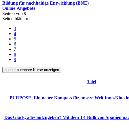
Bildung für nachhaltige Entwicklung (BNE)
Online-Angebote
Seite 6 von 9
Seiten blättern
3
4
5
6
7
8
9
alle
nur buchbare
Kurse anzeigen
Titel
PURPOSE. Ein neuer Kompass für unsere Welt Inno-Kino i
Das Glück, alles aufzugeben? Mit dem T4-Bulli von Spanien n