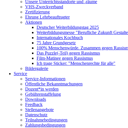
Unsere Unterrichtsstandorte und -räume
VHS-Zweckverband
Zertifizierung
Ehrung Lehrbeauftragter
Aktionen
Deutscher Weiterbildungstag 2025
Weiterbildungsmesse "Berufliche Zukunft Gestalt
Internationales Kochbuch
75 Jahre Grundgesetz
100% Menschenwürde. Zusammen gegen Rassismu
Das Puzzle(-Teil) gegen Rassismus
Film-Matinee gegen Rassismus
Ich trage Sticker: "Menschenrechte für alle"
Bildergalerie
Service
Service-Informationen
Öffentliche Bekanntmachungen
Dozent*in werden
Gebührenstaffelung
Downloads
Feedback
Stellenangebote
Datenschutz
Teilnahmebedingungen
Zahlungsbedingungen