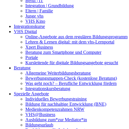
Beruf | IT
Integration | Grundbildung
Eltern | Familie
Junge vhs
VHS Kino
Integrationskurse
VHS Digital
Online-Angebote aus dem regulären Bildungsprogramm
Lehren & Lernen digital: mit dem vhs-Lernportal
Xpert Business
Beratung zum Smartphone und Computer
Portale
Kursleitende für digitale Bildungsangebote gesucht
Beratung
Allgemeine Weiterbildungsberatung
Bewerbungsmappen-Check (kostenlose Beratung)
Was geht noch? – Berufliche Entwicklung fördern
Integrationskursberatung
Spezielle Angebote
Individuelles Bewerbungstraining
Bildung für nachhaltige Entwicklung (BNE)
Medienkompetenzrahmen NRW
VHS@Business
Ausbildung zum*zur Mediator*in
Bildungsurlaub