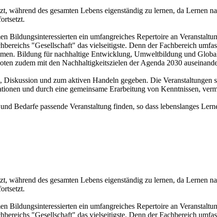
tzt, während des gesamten Lebens eigenständig zu lernen, da Lernen na
ortsetzt.
n Bildungsinteressierten ein umfangreiches Repertoire an Veranstaltun
bereichs "Gesellschaft" das vielseitigste. Denn der Fachbereich umfasst
hemen. Bildung für nachhaltige Entwicklung, Umweltbildung und Global
ten zudem mit den Nachhaltigkeitszielen der Agenda 2030 auseinande
n, Diskussion und zum aktiven Handeln gegeben. Die Veranstaltungen s
ionen und durch eine gemeinsame Erarbeitung von Kenntnissen, vermi
n und Bedarfe passende Veranstaltung finden, so dass lebenslanges Le
tzt, während des gesamten Lebens eigenständig zu lernen, da Lernen na
ortsetzt.
n Bildungsinteressierten ein umfangreiches Repertoire an Veranstaltun
bereichs "Gesellschaft" das vielseitigste. Denn der Fachbereich umfasst