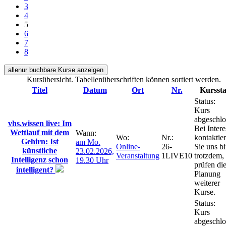
3
4
5
6
7
8
alle
nur buchbare
Kurse anzeigen
Kursübersicht. Tabellenüberschriften können sortiert werden.
Titel
Datum
Ort
Nr.
Kurssta
Status:
Kurs
abgeschlo
vhs.wissen live: Im
Bei Intere
Wettlauf mit dem
Wann:
Wo:
Nr.:
kontaktie
Gehirn: Ist
am
Mo.
Online-
26-
Sie uns bi
künstliche
23.02.2026,
Veranstaltung
1LIVE10
trotzdem,
Intelligenz schon
19.30 Uhr
prüfen di
intelligent?
Planung
weiterer
Kurse.
Status:
Kurs
abgeschlo