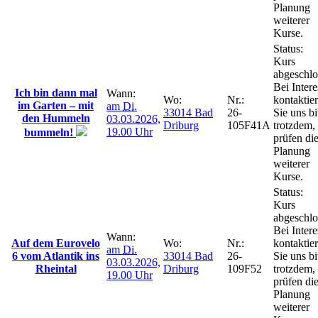
Planung
weiterer
Kurse.
Status:
Kurs
abgeschlo
Bei Intere
Ich bin dann mal
Wann:
Wo:
Nr.:
kontaktie
im Garten – mit
am
Di.
33014 Bad
26-
Sie uns bi
den Hummeln
03.03.2026,
Driburg
105F41A
trotzdem,
19.00 Uhr
bummeln!
prüfen di
Planung
weiterer
Kurse.
Status:
Kurs
abgeschlo
Bei Intere
Wann:
Auf dem Eurovelo
Wo:
Nr.:
kontaktie
am
Di.
6 vom Atlantik ins
33014 Bad
26-
Sie uns bi
03.03.2026,
Rheintal
Driburg
109F52
trotzdem,
19.00 Uhr
prüfen di
Planung
weiterer