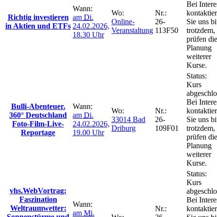
Bei Intere
Wann:
Wo:
Nr.:
kontaktie
Richtig investieren
am
Di.
Online-
26-
Sie uns bi
in Aktien und ETFs
24.02.2026,
Veranstaltung
113F50
trotzdem,
18.30 Uhr
prüfen di
Planung
weiterer
Kurse.
Status:
Kurs
abgeschlo
Bei Intere
Bulli-Abenteuer.
Wann:
Wo:
Nr.:
kontaktie
360° Deutschland
am
Di.
33014 Bad
26-
Sie uns bi
Foto-Film-Live-
24.02.2026,
Driburg
109F01
trotzdem,
Reportage
19.00 Uhr
prüfen di
Planung
weiterer
Kurse.
Status:
Kurs
vhs.WebVortrag:
abgeschlo
Faszination
Bei Intere
Wann:
Weltraumwetter:
Nr.:
kontaktie
am
Mi.
Sonnenstürme und