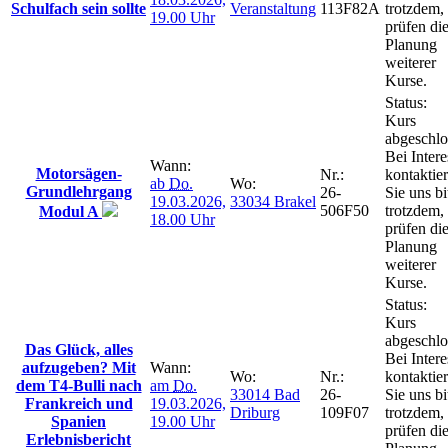
Schulfach sein sollte
Veranstaltung
113F82A
trotzdem,
19.00 Uhr
prüfen di
Planung
weiterer
Kurse.
Status:
Kurs
abgeschlo
Bei Intere
Wann:
Motorsägen-
Nr.:
kontaktie
ab
Do.
Wo:
Grundlehrgang
26-
Sie uns bi
19.03.2026,
33034 Brakel
506F50
trotzdem,
Modul A
18.00 Uhr
prüfen di
Planung
weiterer
Kurse.
Status:
Kurs
abgeschlo
Das Glück, alles
Bei Intere
aufzugeben? Mit
Wann:
Wo:
Nr.:
kontaktie
dem T4-Bulli nach
am
Do.
33014 Bad
26-
Sie uns bi
Frankreich und
19.03.2026,
Driburg
109F07
trotzdem,
Spanien
19.00 Uhr
prüfen di
Erlebnisbericht