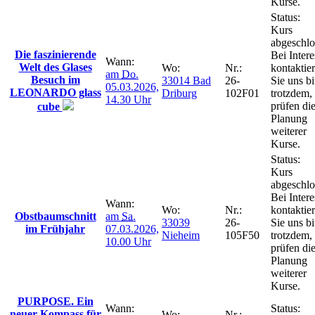
Kurse.
Status:
Kurs
abgeschlo
Die faszinierende
Bei Intere
Wann:
Welt des Glases
Wo:
Nr.:
kontaktie
am
Do.
Besuch im
33014 Bad
26-
Sie uns bi
05.03.2026,
LEONARDO glass
Driburg
102F01
trotzdem,
14.30 Uhr
prüfen di
cube
Planung
weiterer
Kurse.
Status:
Kurs
abgeschlo
Bei Intere
Wann:
Wo:
Nr.:
kontaktie
Obstbaumschnitt
am
Sa.
33039
26-
Sie uns bi
im Frühjahr
07.03.2026,
Nieheim
105F50
trotzdem,
10.00 Uhr
prüfen di
Planung
weiterer
Kurse.
PURPOSE. Ein
Wann:
Status:
neuer Kompass für
Wo:
Nr.: