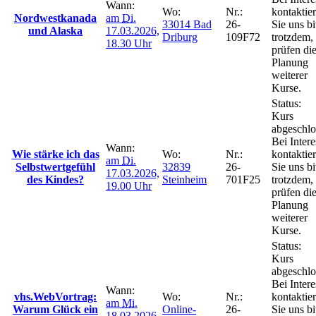
Wann:
Wo:
Nr.:
kontaktie
Nordwestkanada
am
Di.
33014 Bad
26-
Sie uns bi
und Alaska
17.03.2026,
Driburg
109F72
trotzdem,
18.30 Uhr
prüfen di
Planung
weiterer
Kurse.
Status:
Kurs
abgeschlo
Bei Intere
Wann:
Wie stärke ich das
Wo:
Nr.:
kontaktie
am
Di.
Selbstwertgefühl
32839
26-
Sie uns bi
17.03.2026,
des Kindes?
Steinheim
701F25
trotzdem,
19.00 Uhr
prüfen di
Planung
weiterer
Kurse.
Status:
Kurs
abgeschlo
Bei Intere
Wann:
vhs.WebVortrag:
Wo:
Nr.:
kontaktie
am
Mi.
Warum Glück ein
Online-
26-
Sie uns bi
18.03.2026,