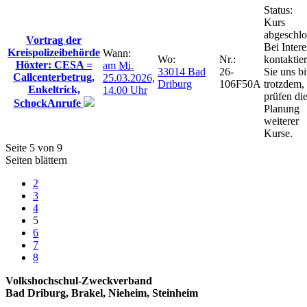
Status:
Kurs
abgeschlo
Vortrag der
Bei Intere
Kreispolizeibehörde
Wann:
Wo:
Nr.:
kontaktie
Höxter: CESA =
am
Mi.
33014 Bad
26-
Sie uns bi
Callcenterbetrug,
25.03.2026,
Driburg
106F50A
trotzdem,
Enkeltrick,
14.00 Uhr
prüfen di
SchockAnrufe
Planung
weiterer
Kurse.
Seite 5 von 9
Seiten blättern
2
3
4
5
6
7
8
Volkshochschul-Zweckverband
Bad Driburg, Brakel, Nieheim, Steinheim