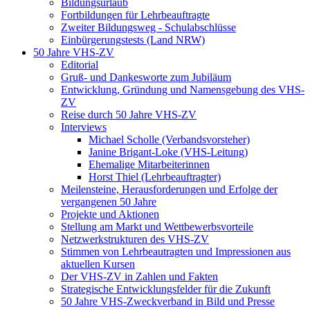
Bildungsurlaub
Fortbildungen für Lehrbeauftragte
Zweiter Bildungsweg - Schulabschlüsse
Einbürgerungstests (Land NRW)
50 Jahre VHS-ZV
Editorial
Gruß- und Dankesworte zum Jubiläum
Entwicklung, Gründung und Namensgebung des VHS-
ZV
Reise durch 50 Jahre VHS-ZV
Interviews
Michael Scholle (Verbandsvorsteher)
Janine Brigant-Loke (VHS-Leitung)
Ehemalige Mitarbeiterinnen
Horst Thiel (Lehrbeauftragter)
Meilensteine, Herausforderungen und Erfolge der
vergangenen 50 Jahre
Projekte und Aktionen
Stellung am Markt und Wettbewerbsvorteile
Netzwerkstrukturen des VHS-ZV
Stimmen von Lehrbeautragten und Impressionen aus
aktuellen Kursen
Der VHS-ZV in Zahlen und Fakten
Strategische Entwicklungsfelder für die Zukunft
50 Jahre VHS-Zweckverband in Bild und Presse