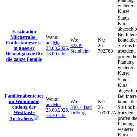
Planung
weiterer
Kurse.
Status:
Kurs
abgeschlo
Faszination
Bei Intere
Milchstraße -
Wann:
Wo:
Nr.:
kontaktie
Entdeckungsreise
am
Mo.
32839
26-
Sie uns bi
in unserer
23.03.2026,
Steinheim
702F80
trotzdem,
Heimatgalaxie für
18.00 Uhr
prüfen di
die ganze Familie
Planung
weiterer
Kurse.
Status:
Kurs
abgeschlo
Familienabenteuer
Bei Intere
Wann:
im Wohnmobil
Wo:
Nr.:
kontaktie
am
Mo.
entlang der
33014 Bad
26-
Sie uns bi
23.03.2026,
Westküste
Driburg
109F02A
trotzdem,
18.30 Uhr
prüfen di
Australiens
Planung
weiterer
Kurse.