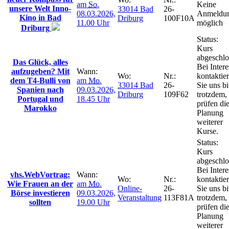
am
So.
Keine
unsere Welt Inno-
33014 Bad
26-
08.03.2026,
Anmeldu
Kino in Bad
Driburg
100F10A
11.00 Uhr
möglich
Driburg
Status:
Kurs
abgeschlo
Das Glück, alles
Bei Intere
aufzugeben? Mit
Wann:
Wo:
Nr.:
kontaktie
dem T4-Bulli von
am
Mo.
33014 Bad
26-
Sie uns bi
Spanien nach
09.03.2026,
Driburg
109F62
trotzdem,
Portugal und
18.45 Uhr
prüfen di
Marokko
Planung
weiterer
Kurse.
Status:
Kurs
abgeschlo
Bei Intere
vhs.WebVortrag:
Wann:
Wo:
Nr.:
kontaktie
Wie Frauen an der
am
Mo.
Online-
26-
Sie uns bi
Börse investieren
09.03.2026,
Veranstaltung
113F81A
trotzdem,
sollten
19.00 Uhr
prüfen di
Planung
weiterer