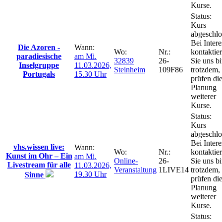
Kurse.
Status:
Kurs
abgeschlo
Bei Intere
Die Azoren -
Wann:
Wo:
Nr.:
kontaktie
paradiesische
am
Mi.
32839
26-
Sie uns bi
Inselgruppe
11.03.2026,
Steinheim
109F86
trotzdem,
Portugals
15.30 Uhr
prüfen di
Planung
weiterer
Kurse.
Status:
Kurs
abgeschlo
Bei Intere
vhs.wissen live:
Wann:
Wo:
Nr.:
kontaktie
Kunst im Ohr – Ein
am
Mi.
Online-
26-
Sie uns bi
Livestream für alle
11.03.2026,
Veranstaltung
1LIVE14
trotzdem,
19.30 Uhr
Sinne
prüfen di
Planung
weiterer
Kurse.
Status: