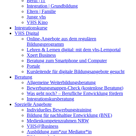
Beruf | IT
Integration | Grundbildung
Eltern | Familie
Junge vhs
VHS Kino
Integrationskurse
VHS Digital
Online-Angebote aus dem regulären
Bildungsprogramm
Lehren & Lernen digital: mit dem vhs-Lernportal
Xpert Business
Beratung zum Smartphone und Computer
Portale
Kursleitende für digitale Bildungsangebote gesucht
Beratung
Allgemeine Weiterbildungsberatung
Bewerbungsmappen-Check (kostenlose Beratung)
Was geht noch? – Berufliche Entwicklung fördern
Integrationskursberatung
Spezielle Angebote
Individuelles Bewerbungstraining
Bildung für nachhaltige Entwicklung (BNE)
Medienkompetenzrahmen NRW
VHS@Business
Ausbildung zum*zur Mediator*in