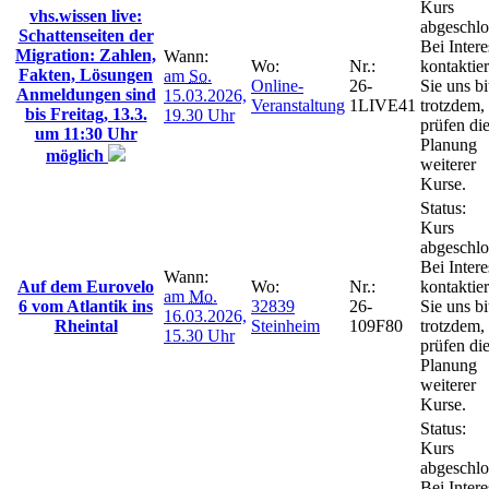
Kurs
vhs.wissen live:
abgeschlo
Schattenseiten der
Bei Intere
Migration: Zahlen,
Wann:
Wo:
Nr.:
kontaktie
Fakten, Lösungen
am
So.
Online-
26-
Sie uns bi
Anmeldungen sind
15.03.2026,
Veranstaltung
1LIVE41
trotzdem,
bis Freitag, 13.3.
19.30 Uhr
prüfen di
um 11:30 Uhr
Planung
möglich
weiterer
Kurse.
Status:
Kurs
abgeschlo
Bei Intere
Wann:
Auf dem Eurovelo
Wo:
Nr.:
kontaktie
am
Mo.
6 vom Atlantik ins
32839
26-
Sie uns bi
16.03.2026,
Rheintal
Steinheim
109F80
trotzdem,
15.30 Uhr
prüfen di
Planung
weiterer
Kurse.
Status:
Kurs
abgeschlo
Bei Intere