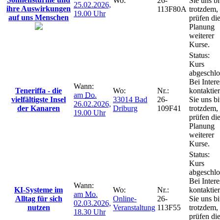
Wo:
26-
Sie uns bi
25.02.2026,
ihre Auswirkungen
113F80A
trotzdem,
19.00 Uhr
auf uns Menschen
prüfen di
Planung
weiterer
Kurse.
Status:
Kurs
abgeschlo
Bei Intere
Wann:
Teneriffa - die
Wo:
Nr.:
kontaktie
am
Do.
vielfältigste Insel
33014 Bad
26-
Sie uns bi
26.02.2026,
der Kanaren
Driburg
109F41
trotzdem,
19.00 Uhr
prüfen di
Planung
weiterer
Kurse.
Status:
Kurs
abgeschlo
Bei Intere
Wann:
KI-Systeme im
Wo:
Nr.:
kontaktie
am
Mo.
Alltag für sich
Online-
26-
Sie uns bi
02.03.2026,
nutzen
Veranstaltung
113F55
trotzdem,
18.30 Uhr
prüfen di