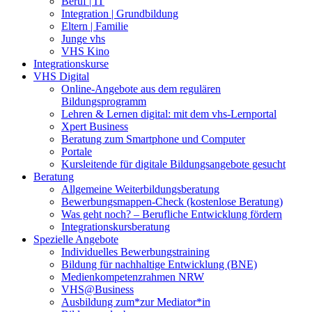
Beruf | IT
Integration | Grundbildung
Eltern | Familie
Junge vhs
VHS Kino
Integrationskurse
VHS Digital
Online-Angebote aus dem regulären
Bildungsprogramm
Lehren & Lernen digital: mit dem vhs-Lernportal
Xpert Business
Beratung zum Smartphone und Computer
Portale
Kursleitende für digitale Bildungsangebote gesucht
Beratung
Allgemeine Weiterbildungsberatung
Bewerbungsmappen-Check (kostenlose Beratung)
Was geht noch? – Berufliche Entwicklung fördern
Integrationskursberatung
Spezielle Angebote
Individuelles Bewerbungstraining
Bildung für nachhaltige Entwicklung (BNE)
Medienkompetenzrahmen NRW
VHS@Business
Ausbildung zum*zur Mediator*in