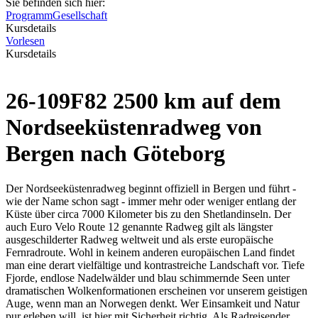
Sie befinden sich hier:
Programm
Gesellschaft
Kursdetails
Vorlesen
Kursdetails
26-109F82 2500 km auf dem
Nordseeküstenradweg von
Bergen nach Göteborg
Der Nordseeküstenradweg beginnt offiziell in Bergen und führt -
wie der Name schon sagt - immer mehr oder weniger entlang der
Küste über circa 7000 Kilometer bis zu den Shetlandinseln. Der
auch Euro Velo Route 12 genannte Radweg gilt als längster
ausgeschilderter Radweg weltweit und als erste europäische
Fernradroute. Wohl in keinem anderen europäischen Land findet
man eine derart vielfältige und kontrastreiche Landschaft vor. Tiefe
Fjorde, endlose Nadelwälder und blau schimmernde Seen unter
dramatischen Wolkenformationen erscheinen vor unserem geistigen
Auge, wenn man an Norwegen denkt. Wer Einsamkeit und Natur
pur erleben will, ist hier mit Sicherheit richtig. Als Radreisender