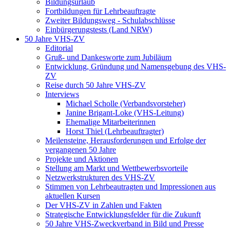
Bildungsurlaub
Fortbildungen für Lehrbeauftragte
Zweiter Bildungsweg - Schulabschlüsse
Einbürgerungstests (Land NRW)
50 Jahre VHS-ZV
Editorial
Gruß- und Dankesworte zum Jubiläum
Entwicklung, Gründung und Namensgebung des VHS-
ZV
Reise durch 50 Jahre VHS-ZV
Interviews
Michael Scholle (Verbandsvorsteher)
Janine Brigant-Loke (VHS-Leitung)
Ehemalige Mitarbeiterinnen
Horst Thiel (Lehrbeauftragter)
Meilensteine, Herausforderungen und Erfolge der
vergangenen 50 Jahre
Projekte und Aktionen
Stellung am Markt und Wettbewerbsvorteile
Netzwerkstrukturen des VHS-ZV
Stimmen von Lehrbeautragten und Impressionen aus
aktuellen Kursen
Der VHS-ZV in Zahlen und Fakten
Strategische Entwicklungsfelder für die Zukunft
50 Jahre VHS-Zweckverband in Bild und Presse