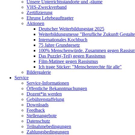
Unsere Unterrichtsstandorte und -räume
VHS-Zweckverband
Zertifizierung
Ehrung Lehrbeauftragter
Aktionen
Deutscher Weiterbildungstag 2025
Weiterbildungsmesse "Berufliche Zukunft Gestalt
Internationales Kochbuch
75 Jahre Grundgesetz
100% Menschenwürde. Zusammen gegen Rassismu
Das Puzzle(-Teil) gegen Rassismus
Film-Matinee gegen Rassismus
Ich trage Sticker: "Menschenrechte für alle"
Bildergalerie
Service
Service-Informationen
Öffentliche Bekanntmachungen
Dozent*in werden
Gebührenstaffelung
Downloads
Feedback
Stellenangebote
Datenschutz
Teilnahmebedingungen
Zahlungsbedingungen