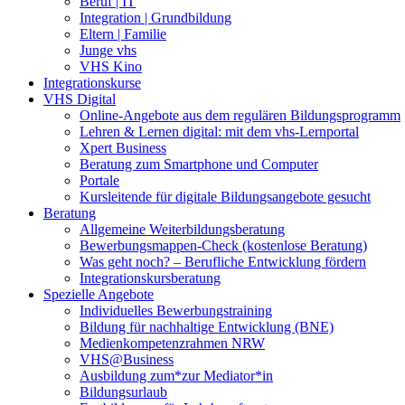
Beruf | IT
Integration | Grundbildung
Eltern | Familie
Junge vhs
VHS Kino
Integrationskurse
VHS Digital
Online-Angebote aus dem regulären Bildungsprogramm
Lehren & Lernen digital: mit dem vhs-Lernportal
Xpert Business
Beratung zum Smartphone und Computer
Portale
Kursleitende für digitale Bildungsangebote gesucht
Beratung
Allgemeine Weiterbildungsberatung
Bewerbungsmappen-Check (kostenlose Beratung)
Was geht noch? – Berufliche Entwicklung fördern
Integrationskursberatung
Spezielle Angebote
Individuelles Bewerbungstraining
Bildung für nachhaltige Entwicklung (BNE)
Medienkompetenzrahmen NRW
VHS@Business
Ausbildung zum*zur Mediator*in
Bildungsurlaub