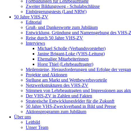
Fortbildungen für Lehrbeauftragte
Zweiter Bildungsweg - Schulabschlüsse
Einbürgerungstests (Land NRW)
50 Jahre VHS-ZV
Editorial
Gruß- und Dankesworte zum Jubiläum
Entwicklung, Gründung und Namensgebung des VHS-
Reise durch 50 Jahre VHS-ZV
Interviews
Michael Scholle (Verbandsvorsteher)
Janine Brigant-Loke (VHS-Leitung)
Ehemalige Mitarbeiterinnen
Horst Thiel (Lehrbeauftragter)
Meilensteine, Herausforderungen und Erfolge der verga
Projekte und Aktionen
Stellung am Markt und Wettbewerbsvorteile
Netzwerkstrukturen des VHS-ZV
Stimmen von Lehrbeautragten und Impressionen aus akt
Der VHS-ZV in Zahlen und Fakten
Strategische Entwicklungsfelder für die Zukunft
50 Jahre VHS-Zweckverband in Bild und Presse
Aktionsprogramm zum Jubiläum
Über uns
Leitbild
Unser Team