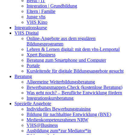
Beruf | IT
Integration | Grundbildung
Eltern | Familie
Junge vhs
VHS Kino
Integrationskurse
VHS Digital
Online-Angebote aus dem regulären
Bildungsprogramm
Lehren & Lernen digital: mit dem vhs-Lernportal
Xpert Business
Beratung zum Smartphone und Computer
Portale
Kursleitende für digitale Bildungsangebote gesucht
Beratung
Allgemeine Weiterbildungsberatung
Bewerbungsmappen-Check (kostenlose Beratung)
Was geht noch? – Berufliche Entwicklung fördern
Integrationskursberatung
Spezielle Angebote
Individuelles Bewerbungstraining
Bildung für nachhaltige Entwicklung (BNE)
Medienkompetenzrahmen NRW
VHS@Business
Ausbildung zum*zur Mediator*in