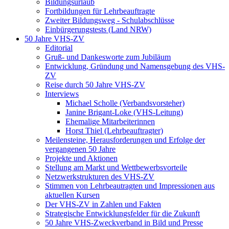
Bildungsurlaub
Fortbildungen für Lehrbeauftragte
Zweiter Bildungsweg - Schulabschlüsse
Einbürgerungstests (Land NRW)
50 Jahre VHS-ZV
Editorial
Gruß- und Dankesworte zum Jubiläum
Entwicklung, Gründung und Namensgebung des VHS-
ZV
Reise durch 50 Jahre VHS-ZV
Interviews
Michael Scholle (Verbandsvorsteher)
Janine Brigant-Loke (VHS-Leitung)
Ehemalige Mitarbeiterinnen
Horst Thiel (Lehrbeauftragter)
Meilensteine, Herausforderungen und Erfolge der
vergangenen 50 Jahre
Projekte und Aktionen
Stellung am Markt und Wettbewerbsvorteile
Netzwerkstrukturen des VHS-ZV
Stimmen von Lehrbeautragten und Impressionen aus
aktuellen Kursen
Der VHS-ZV in Zahlen und Fakten
Strategische Entwicklungsfelder für die Zukunft
50 Jahre VHS-Zweckverband in Bild und Presse