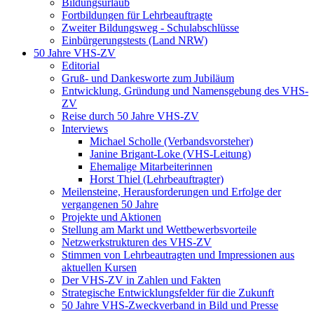
Bildungsurlaub
Fortbildungen für Lehrbeauftragte
Zweiter Bildungsweg - Schulabschlüsse
Einbürgerungstests (Land NRW)
50 Jahre VHS-ZV
Editorial
Gruß- und Dankesworte zum Jubiläum
Entwicklung, Gründung und Namensgebung des VHS-
ZV
Reise durch 50 Jahre VHS-ZV
Interviews
Michael Scholle (Verbandsvorsteher)
Janine Brigant-Loke (VHS-Leitung)
Ehemalige Mitarbeiterinnen
Horst Thiel (Lehrbeauftragter)
Meilensteine, Herausforderungen und Erfolge der
vergangenen 50 Jahre
Projekte und Aktionen
Stellung am Markt und Wettbewerbsvorteile
Netzwerkstrukturen des VHS-ZV
Stimmen von Lehrbeautragten und Impressionen aus
aktuellen Kursen
Der VHS-ZV in Zahlen und Fakten
Strategische Entwicklungsfelder für die Zukunft
50 Jahre VHS-Zweckverband in Bild und Presse