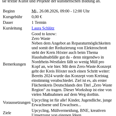
sie textile Kunst und Projekte der künstlerischen Bildung an.
Beginn
Mi.
, 26.08.2026, 09:00 - 12:00 Uhr
Kursgebühr
0,00 €
Dauer
1 Termin
Kursleitung
Laura Schlütz
Good to know:
Zero Waste
Neben dem Angebot an Reparaturmöglichkeiten
und somit der Reduzierung von Elektroschrott
steht der Kreis Höxter auch beim Thema
Haushaltsabfälle gut da - denn nirgendwo in
Nordrhein-Westfalen fällt so wenig Müll pro
Bemerkungen
Kopf an, wie hier. Mit dem Zero-Waste-Konzept
geht der Kreis Höxter noch einen Schritt weiter:
Bereits 2024 wurde das Konzept vom Kreistag
einstimmig verabschiedet. Ziel ist es, als erster
Flächenkreis Deutschlands den Titel „Zero Waste
Region“ zu tragen. Dieser Workshop ist eine von
vielen Maßnahmen auf dem Weg dorthin.
Upcycling ist für alle! Kinder, Jugendliche, junge
Voraussetzungen
Erwachsene und Erwachsen...
Upcycling, Müllvermeidung, BNE, kreativen
Ziele
Umsetzung von eigenen Ideen