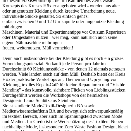
In diesem Praxisworkshop - der im Rahmen des Zero-Waste-
Konzepts des Kreises Höxter angeboten wird - werden aus alter
oder ungenutzter Kleidung durch kreative Umarbeitung neue,
individuelle Stücke gestaltet. So einfach geht's:
einfach zwischen 9 und 12 Uhr kaputte oder ungenutzte Kleidung
mitbringen
Maschinen, Material und Expertinnentipps vor Ort zum Reparieren
oder Umgestalten nutzen - wer mag, kann natürlich auch seine
eigene Nähmaschine mitbringen
freuen, weiternutzen, Müll vermeiden!
Denn auch insbesondere bei der Kleidung gibt es noch ein großes
Vermeidungspotenzial. So kauft jede Person pro Jahr im
Durchschnitt 60 Kleidungsstücke - von denen 12 niemals getragen
werden. Viele landen rasch auf dem Müll. Deshalb bietet der Kreis
Höxter praktische Workshops an, Themen sind Upcycling von
Kleidung, textiles Repair-Café für kleine Reparaturen und "Visible
Mending" - das kunstvolle, sichtbare Flicken von Lieblingsstücken.
Durchgeführt werden die Workshops von der heimischen
Designerin Laura Schlütz aus Steinheim.
Sie ist studierte Mode-Textil-Designerin BA sowie
Medienwissenschaftlerin BA und bewegt sich schwerpunktmäßig
im textilen Bereich, aber auch im Spannungsfeld zwischen Mode
und Medien. Ihr Credo ist die Wertschätzung des Textilen. Neben
nachhaltiger Mode, insbesondere Zero Waste Fashion Design, bietet