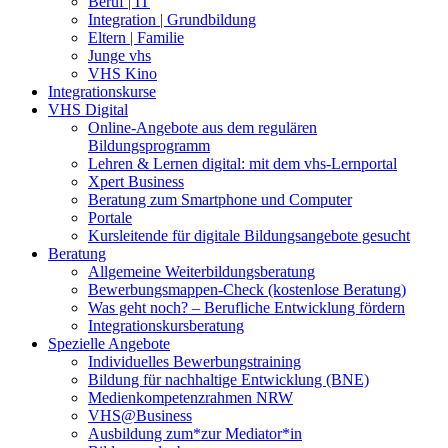
Beruf | IT
Integration | Grundbildung
Eltern | Familie
Junge vhs
VHS Kino
Integrationskurse
VHS Digital
Online-Angebote aus dem regulären
Bildungsprogramm
Lehren & Lernen digital: mit dem vhs-Lernportal
Xpert Business
Beratung zum Smartphone und Computer
Portale
Kursleitende für digitale Bildungsangebote gesucht
Beratung
Allgemeine Weiterbildungsberatung
Bewerbungsmappen-Check (kostenlose Beratung)
Was geht noch? – Berufliche Entwicklung fördern
Integrationskursberatung
Spezielle Angebote
Individuelles Bewerbungstraining
Bildung für nachhaltige Entwicklung (BNE)
Medienkompetenzrahmen NRW
VHS@Business
Ausbildung zum*zur Mediator*in