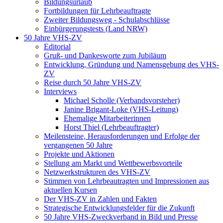
Bildungsurlaub
Fortbildungen für Lehrbeauftragte
Zweiter Bildungsweg - Schulabschlüsse
Einbürgerungstests (Land NRW)
50 Jahre VHS-ZV
Editorial
Gruß- und Dankesworte zum Jubiläum
Entwicklung, Gründung und Namensgebung des VHS-
ZV
Reise durch 50 Jahre VHS-ZV
Interviews
Michael Scholle (Verbandsvorsteher)
Janine Brigant-Loke (VHS-Leitung)
Ehemalige Mitarbeiterinnen
Horst Thiel (Lehrbeauftragter)
Meilensteine, Herausforderungen und Erfolge der
vergangenen 50 Jahre
Projekte und Aktionen
Stellung am Markt und Wettbewerbsvorteile
Netzwerkstrukturen des VHS-ZV
Stimmen von Lehrbeautragten und Impressionen aus
aktuellen Kursen
Der VHS-ZV in Zahlen und Fakten
Strategische Entwicklungsfelder für die Zukunft
50 Jahre VHS-Zweckverband in Bild und Presse