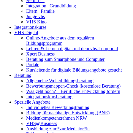
Beruf | IT
Integration | Grundbildung
Eltern | Familie
Junge vhs
VHS Kino
Integrationskurse
VHS Digital
Online-Angebote aus dem regulären
Bildungsprogramm
Lehren & Lernen digital: mit dem vhs-Lernportal
Xpert Business
Beratung zum Smartphone und Computer
Portale
Kursleitende für digitale Bildungsangebote gesucht
Beratung
Allgemeine Weiterbildungsberatung
Bewerbungsmappen-Check (kostenlose Beratung)
Was geht noch? – Berufliche Entwicklung fördern
Integrationskursberatung
Spezielle Angebote
Individuelles Bewerbungstraining
Bildung für nachhaltige Entwicklung (BNE)
Medienkompetenzrahmen NRW
VHS@Business
Ausbildung zum*zur Mediator*in