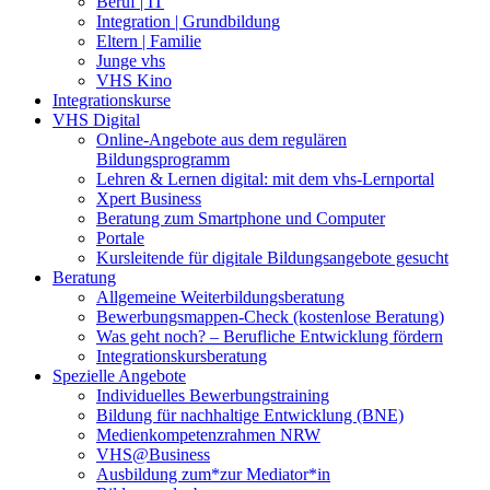
Beruf | IT
Integration | Grundbildung
Eltern | Familie
Junge vhs
VHS Kino
Integrationskurse
VHS Digital
Online-Angebote aus dem regulären
Bildungsprogramm
Lehren & Lernen digital: mit dem vhs-Lernportal
Xpert Business
Beratung zum Smartphone und Computer
Portale
Kursleitende für digitale Bildungsangebote gesucht
Beratung
Allgemeine Weiterbildungsberatung
Bewerbungsmappen-Check (kostenlose Beratung)
Was geht noch? – Berufliche Entwicklung fördern
Integrationskursberatung
Spezielle Angebote
Individuelles Bewerbungstraining
Bildung für nachhaltige Entwicklung (BNE)
Medienkompetenzrahmen NRW
VHS@Business
Ausbildung zum*zur Mediator*in