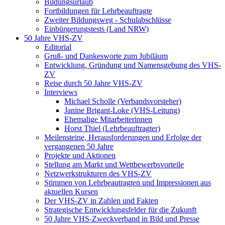
Bildungsurlaub
Fortbildungen für Lehrbeauftragte
Zweiter Bildungsweg - Schulabschlüsse
Einbürgerungstests (Land NRW)
50 Jahre VHS-ZV
Editorial
Gruß- und Dankesworte zum Jubiläum
Entwicklung, Gründung und Namensgebung des VHS-
ZV
Reise durch 50 Jahre VHS-ZV
Interviews
Michael Scholle (Verbandsvorsteher)
Janine Brigant-Loke (VHS-Leitung)
Ehemalige Mitarbeiterinnen
Horst Thiel (Lehrbeauftragter)
Meilensteine, Herausforderungen und Erfolge der
vergangenen 50 Jahre
Projekte und Aktionen
Stellung am Markt und Wettbewerbsvorteile
Netzwerkstrukturen des VHS-ZV
Stimmen von Lehrbeautragten und Impressionen aus
aktuellen Kursen
Der VHS-ZV in Zahlen und Fakten
Strategische Entwicklungsfelder für die Zukunft
50 Jahre VHS-Zweckverband in Bild und Presse