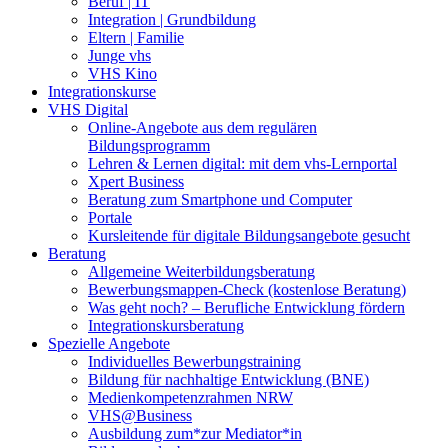
Beruf | IT
Integration | Grundbildung
Eltern | Familie
Junge vhs
VHS Kino
Integrationskurse
VHS Digital
Online-Angebote aus dem regulären
Bildungsprogramm
Lehren & Lernen digital: mit dem vhs-Lernportal
Xpert Business
Beratung zum Smartphone und Computer
Portale
Kursleitende für digitale Bildungsangebote gesucht
Beratung
Allgemeine Weiterbildungsberatung
Bewerbungsmappen-Check (kostenlose Beratung)
Was geht noch? – Berufliche Entwicklung fördern
Integrationskursberatung
Spezielle Angebote
Individuelles Bewerbungstraining
Bildung für nachhaltige Entwicklung (BNE)
Medienkompetenzrahmen NRW
VHS@Business
Ausbildung zum*zur Mediator*in