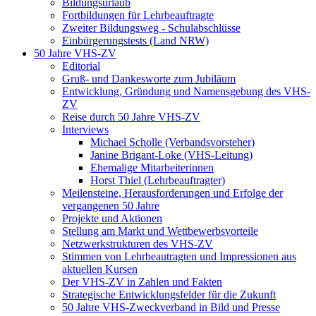
Bildungsurlaub
Fortbildungen für Lehrbeauftragte
Zweiter Bildungsweg - Schulabschlüsse
Einbürgerungstests (Land NRW)
50 Jahre VHS-ZV
Editorial
Gruß- und Dankesworte zum Jubiläum
Entwicklung, Gründung und Namensgebung des VHS-
ZV
Reise durch 50 Jahre VHS-ZV
Interviews
Michael Scholle (Verbandsvorsteher)
Janine Brigant-Loke (VHS-Leitung)
Ehemalige Mitarbeiterinnen
Horst Thiel (Lehrbeauftragter)
Meilensteine, Herausforderungen und Erfolge der
vergangenen 50 Jahre
Projekte und Aktionen
Stellung am Markt und Wettbewerbsvorteile
Netzwerkstrukturen des VHS-ZV
Stimmen von Lehrbeautragten und Impressionen aus
aktuellen Kursen
Der VHS-ZV in Zahlen und Fakten
Strategische Entwicklungsfelder für die Zukunft
50 Jahre VHS-Zweckverband in Bild und Presse