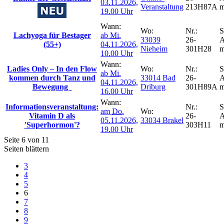
03.11.2026,
Veranstaltung
213H87A
m
19.00 Uhr
Wann:
Wo:
Nr.:
S
Lachyoga für Bestager
ab
Mi.
33039
26-
A
(55+)
04.11.2026,
Nieheim
301H28
m
10.00 Uhr
Wann:
Ladies Only – In den Flow
Wo:
Nr.:
S
ab
Mi.
kommen durch Tanz und
33014 Bad
26-
A
04.11.2026,
Bewegung
Driburg
301H89A
m
16.00 Uhr
Wann:
Informationsveranstaltung:
Nr.:
S
am
Do.
Wo:
Vitamin D als
26-
A
05.11.2026,
33034 Brakel
'Superhormon'?
303H11
m
19.00 Uhr
Seite 6 von 11
Seiten blättern
3
4
5
6
7
8
9