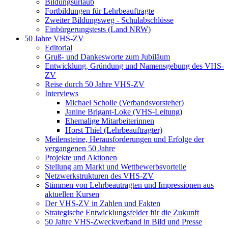
Bildungsurlaub
Fortbildungen für Lehrbeauftragte
Zweiter Bildungsweg - Schulabschlüsse
Einbürgerungstests (Land NRW)
50 Jahre VHS-ZV
Editorial
Gruß- und Dankesworte zum Jubiläum
Entwicklung, Gründung und Namensgebung des VHS-
ZV
Reise durch 50 Jahre VHS-ZV
Interviews
Michael Scholle (Verbandsvorsteher)
Janine Brigant-Loke (VHS-Leitung)
Ehemalige Mitarbeiterinnen
Horst Thiel (Lehrbeauftragter)
Meilensteine, Herausforderungen und Erfolge der
vergangenen 50 Jahre
Projekte und Aktionen
Stellung am Markt und Wettbewerbsvorteile
Netzwerkstrukturen des VHS-ZV
Stimmen von Lehrbeautragten und Impressionen aus
aktuellen Kursen
Der VHS-ZV in Zahlen und Fakten
Strategische Entwicklungsfelder für die Zukunft
50 Jahre VHS-Zweckverband in Bild und Presse