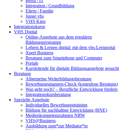
Beruf | IT
Integration | Grundbildung
Eltern | Familie
Junge vhs
VHS Kino
Integrationskurse
VHS Digital
Online-Angebote aus dem regulären
Bildungsprogramm
Lehren & Lernen digital: mit dem vhs-Lernportal
Xpert Business
Beratung zum Smartphone und Computer
Portale
Kursleitende für digitale Bildungsangebote gesucht
Beratung
Allgemeine Weiterbildungsberatung
Bewerbungsmappen-Check (kostenlose Beratung)
Was geht noch? – Berufliche Entwicklung fördern
Integrationskursberatung
Spezielle Angebote
Individuelles Bewerbungstraining
Bildung für nachhaltige Entwicklung (BNE)
Medienkompetenzrahmen NRW
VHS@Business
Ausbildung zum*zur Mediator*in