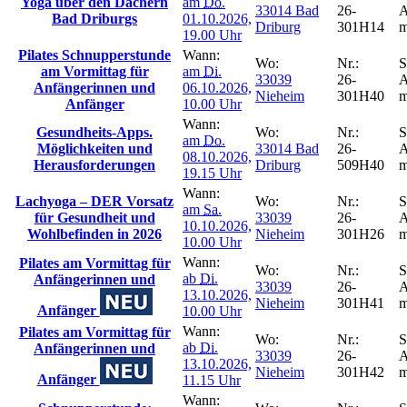
Yoga über den Dächern
am
Do.
33014 Bad
26-
A
Bad Driburgs
01.10.2026,
Driburg
301H14
m
19.00 Uhr
Pilates Schnupperstunde
Wann:
Wo:
Nr.:
S
am Vormittag für
am
Di.
33039
26-
A
Anfängerinnen und
06.10.2026,
Nieheim
301H40
m
Anfänger
10.00 Uhr
Wann:
Gesundheits-Apps.
Wo:
Nr.:
S
am
Do.
Möglichkeiten und
33014 Bad
26-
A
08.10.2026,
Herausforderungen
Driburg
509H40
m
19.15 Uhr
Wann:
Lachyoga – DER Vorsatz
Wo:
Nr.:
S
am
Sa.
für Gesundheit und
33039
26-
A
10.10.2026,
Wohlbefinden in 2026
Nieheim
301H26
m
10.00 Uhr
Wann:
Pilates am Vormittag für
Wo:
Nr.:
S
ab
Di.
Anfängerinnen und
33039
26-
A
13.10.2026,
Nieheim
301H41
m
Anfänger
10.00 Uhr
Wann:
Pilates am Vormittag für
Wo:
Nr.:
S
ab
Di.
Anfängerinnen und
33039
26-
A
13.10.2026,
Nieheim
301H42
m
Anfänger
11.15 Uhr
Wann: