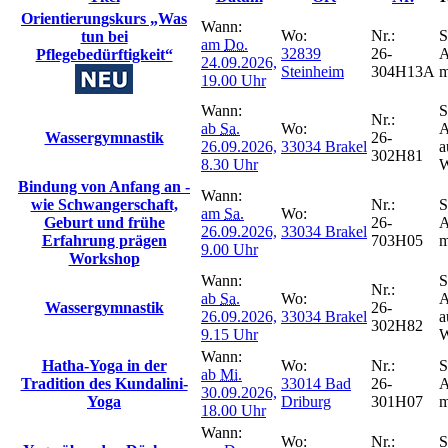
Orientierungskurs „Was
Wann:
Wo:
Nr.:
S
tun bei
am
Do.
32839
26-
A
Pflegebedürftigkeit“
24.09.2026,
Steinheim
304H13A
m
19.00 Uhr
Wann:
S
Nr.:
ab
Sa.
Wo:
A
Wassergymnastik
26-
26.09.2026,
33034 Brakel
a
302H81
8.30 Uhr
W
Bindung von Anfang an -
Wann:
wie Schwangerschaft,
Nr.:
S
am
Sa.
Wo:
Geburt und frühe
26-
A
26.09.2026,
33034 Brakel
Erfahrung prägen
703H05
m
9.00 Uhr
Workshop
Wann:
S
Nr.:
ab
Sa.
Wo:
A
Wassergymnastik
26-
26.09.2026,
33034 Brakel
a
302H82
9.15 Uhr
W
Wann:
Hatha-Yoga in der
Wo:
Nr.:
S
ab
Mi.
Tradition des Kundalini-
33014 Bad
26-
A
30.09.2026,
Yoga
Driburg
301H07
m
18.00 Uhr
Wann:
Wo:
Nr.:
S