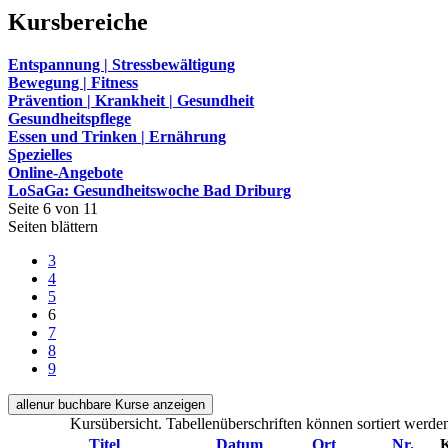
Kursbereiche
Entspannung | Stressbewältigung
Bewegung | Fitness
Prävention | Krankheit | Gesundheit
Gesundheitspflege
Essen und Trinken | Ernährung
Spezielles
Online-Angebote
LoSaGa: Gesundheitswoche Bad Driburg
Seite 6 von 11
Seiten blättern
3
4
5
6
7
8
9
alle
nur buchbare
Kurse anzeigen
Kursübersicht. Tabellenüberschriften können sortiert werde
Titel
Datum
Ort
Nr.
K