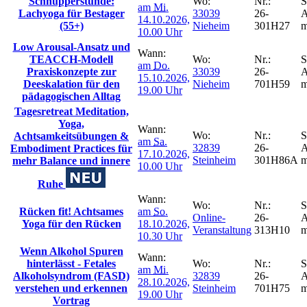
Schnupperstunde:
Wo:
Nr.:
S
am
Mi.
Lachyoga für Bestager
33039
26-
A
14.10.2026,
(55+)
Nieheim
301H27
m
10.00 Uhr
Low Arousal-Ansatz und
Wann:
TEACCH-Modell
Wo:
Nr.:
S
am
Do.
Praxiskonzepte zur
33039
26-
A
15.10.2026,
Deeskalation für den
Nieheim
701H59
m
19.00 Uhr
pädagogischen Alltag
Tagesretreat Meditation,
Yoga,
Wann:
Wo:
Nr.:
S
Achtsamkeitsübungen &
am
Sa.
32839
26-
A
Embodiment Practices für
17.10.2026,
Steinheim
301H86A
m
mehr Balance und innere
10.00 Uhr
Ruhe
Wann:
Wo:
Nr.:
S
Rücken fit! Achtsames
am
So.
Online-
26-
A
Yoga für den Rücken
18.10.2026,
Veranstaltung
313H10
m
10.30 Uhr
Wenn Alkohol Spuren
Wann:
hinterlässt - Fetales
Wo:
Nr.:
S
am
Mi.
Alkoholsyndrom (FASD)
32839
26-
A
28.10.2026,
verstehen und erkennen
Steinheim
701H75
m
19.00 Uhr
Vortrag