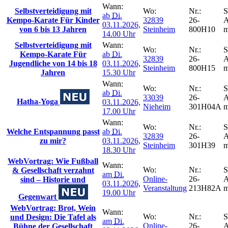
Wann:
Selbstverteidigung mit
Wo:
Nr.:
S
ab
Di.
Kempo-Karate Für Kinder
32839
26-
A
03.11.2026,
von 6 bis 13 Jahren
Steinheim
800H10
m
14.00 Uhr
Selbstverteidigung mit
Wann:
Wo:
Nr.:
S
Kempo-Karate Für
ab
Di.
32839
26-
A
Jugendliche von 14 bis 18
03.11.2026,
Steinheim
800H15
m
Jahren
15.30 Uhr
Wann:
Wo:
Nr.:
S
ab
Di.
33039
26-
A
Hatha-Yoga
03.11.2026,
Nieheim
301H04A
m
17.00 Uhr
Wann:
Wo:
Nr.:
S
Welche Entspannung passt
ab
Di.
32839
26-
A
zu mir?
03.11.2026,
Steinheim
301H39
m
18.30 Uhr
WebVortrag: Wie Fußball
Wann:
Wo:
Nr.:
S
& Gesellschaft verzahnt
am
Di.
Online-
26-
A
sind – Historie und
03.11.2026,
Veranstaltung
213H82A
m
19.00 Uhr
Gegenwart
WebVortrag: Brot, Wein
Wann:
Wo:
Nr.:
S
und Design: Die Tafel als
am
Di.
Online-
26-
A
Bühne der Gesellschaft