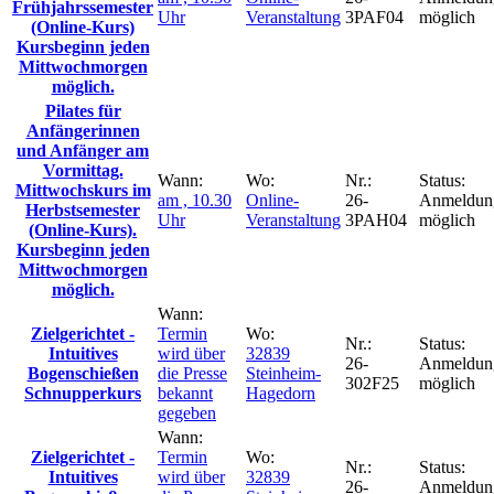
Frühjahrssemester
Uhr
Veranstaltung
3PAF04
möglich
(Online-Kurs)
Kursbeginn jeden
Mittwochmorgen
möglich.
Pilates für
Anfängerinnen
und Anfänger am
Vormittag.
Wann:
Wo:
Nr.:
Status:
Mittwochskurs im
am , 10.30
Online-
26-
Anmeldun
Herbstsemester
Uhr
Veranstaltung
3PAH04
möglich
(Online-Kurs).
Kursbeginn jeden
Mittwochmorgen
möglich.
Wann:
Zielgerichtet -
Termin
Wo:
Nr.:
Status:
Intuitives
wird über
32839
26-
Anmeldun
Bogenschießen
die Presse
Steinheim-
302F25
möglich
Schnupperkurs
bekannt
Hagedorn
gegeben
Wann:
Zielgerichtet -
Termin
Wo:
Nr.:
Status:
Intuitives
wird über
32839
26-
Anmeldun