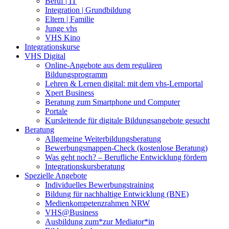
Beruf | IT
Integration | Grundbildung
Eltern | Familie
Junge vhs
VHS Kino
Integrationskurse
VHS Digital
Online-Angebote aus dem regulären
Bildungsprogramm
Lehren & Lernen digital: mit dem vhs-Lernportal
Xpert Business
Beratung zum Smartphone und Computer
Portale
Kursleitende für digitale Bildungsangebote gesucht
Beratung
Allgemeine Weiterbildungsberatung
Bewerbungsmappen-Check (kostenlose Beratung)
Was geht noch? – Berufliche Entwicklung fördern
Integrationskursberatung
Spezielle Angebote
Individuelles Bewerbungstraining
Bildung für nachhaltige Entwicklung (BNE)
Medienkompetenzrahmen NRW
VHS@Business
Ausbildung zum*zur Mediator*in