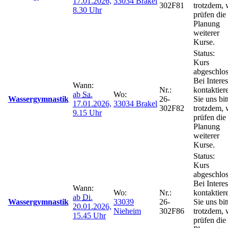
17.01.2026,
33034 Brakel
302F81
trotzdem, 
8.30 Uhr
prüfen die
Planung
weiterer
Kurse.
Status:
Kurs
abgeschlos
Bei Intere
Wann:
Nr.:
kontaktier
ab
Sa.
Wo:
Wassergymnastik
26-
Sie uns bit
17.01.2026,
33034 Brakel
302F82
trotzdem, 
9.15 Uhr
prüfen die
Planung
weiterer
Kurse.
Status:
Kurs
abgeschlos
Bei Intere
Wann:
Wo:
Nr.:
kontaktier
ab
Di.
Wassergymnastik
33039
26-
Sie uns bit
20.01.2026,
Nieheim
302F86
trotzdem, 
15.45 Uhr
prüfen die