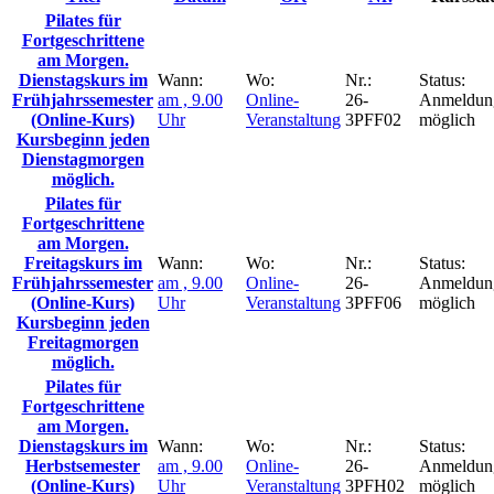
Pilates für
Fortgeschrittene
am Morgen.
Dienstagskurs im
Wann:
Wo:
Nr.:
Status:
Frühjahrssemester
am , 9.00
Online-
26-
Anmeldun
(Online-Kurs)
Uhr
Veranstaltung
3PFF02
möglich
Kursbeginn jeden
Dienstagmorgen
möglich.
Pilates für
Fortgeschrittene
am Morgen.
Freitagskurs im
Wann:
Wo:
Nr.:
Status:
Frühjahrssemester
am , 9.00
Online-
26-
Anmeldun
(Online-Kurs)
Uhr
Veranstaltung
3PFF06
möglich
Kursbeginn jeden
Freitagmorgen
möglich.
Pilates für
Fortgeschrittene
am Morgen.
Dienstagskurs im
Wann:
Wo:
Nr.:
Status:
Herbstsemester
am , 9.00
Online-
26-
Anmeldun
(Online-Kurs)
Uhr
Veranstaltung
3PFH02
möglich