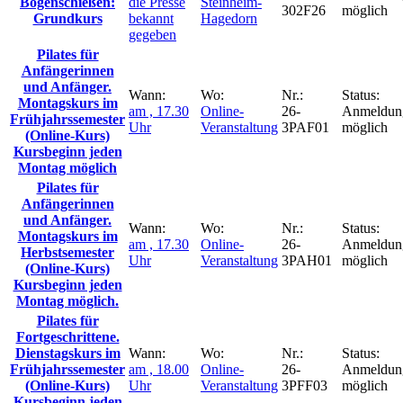
Bogenschießen:
die Presse
Steinheim-
302F26
möglich
Grundkurs
bekannt
Hagedorn
gegeben
Pilates für
Anfängerinnen
und Anfänger.
Wann:
Wo:
Nr.:
Status:
Montagskurs im
am , 17.30
Online-
26-
Anmeldun
Frühjahrssemester
Uhr
Veranstaltung
3PAF01
möglich
(Online-Kurs)
Kursbeginn jeden
Montag möglich
Pilates für
Anfängerinnen
und Anfänger.
Wann:
Wo:
Nr.:
Status:
Montagskurs im
am , 17.30
Online-
26-
Anmeldun
Herbstsemester
Uhr
Veranstaltung
3PAH01
möglich
(Online-Kurs)
Kursbeginn jeden
Montag möglich.
Pilates für
Fortgeschrittene.
Dienstagskurs im
Wann:
Wo:
Nr.:
Status:
Frühjahrssemester
am , 18.00
Online-
26-
Anmeldun
(Online-Kurs)
Uhr
Veranstaltung
3PFF03
möglich
Kursbeginn jeden