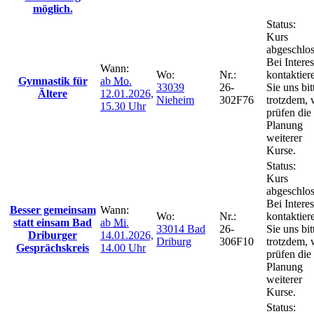
möglich.
Status:
Kurs
abgeschlos
Bei Intere
Wann:
Wo:
Nr.:
kontaktier
Gymnastik für
ab
Mo.
33039
26-
Sie uns bit
Ältere
12.01.2026,
Nieheim
302F76
trotzdem, 
15.30 Uhr
prüfen die
Planung
weiterer
Kurse.
Status:
Kurs
abgeschlos
Bei Intere
Besser gemeinsam
Wann:
Wo:
Nr.:
kontaktier
statt einsam Bad
ab
Mi.
33014 Bad
26-
Sie uns bit
Driburger
14.01.2026,
Driburg
306F10
trotzdem, 
Gesprächskreis
14.00 Uhr
prüfen die
Planung
weiterer
Kurse.
Status: