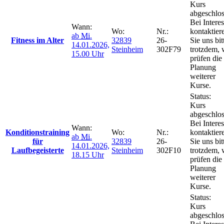
Kurs
abgeschlos
Bei Intere
Wann:
Wo:
Nr.:
kontaktier
ab
Mi.
Fitness im Alter
32839
26-
Sie uns bit
14.01.2026,
Steinheim
302F79
trotzdem, 
15.00 Uhr
prüfen die
Planung
weiterer
Kurse.
Status:
Kurs
abgeschlos
Bei Intere
Wann:
Konditionstraining
Wo:
Nr.:
kontaktier
ab
Mi.
für
32839
26-
Sie uns bit
14.01.2026,
Laufbegeisterte
Steinheim
302F10
trotzdem, 
18.15 Uhr
prüfen die
Planung
weiterer
Kurse.
Status:
Kurs
abgeschlos