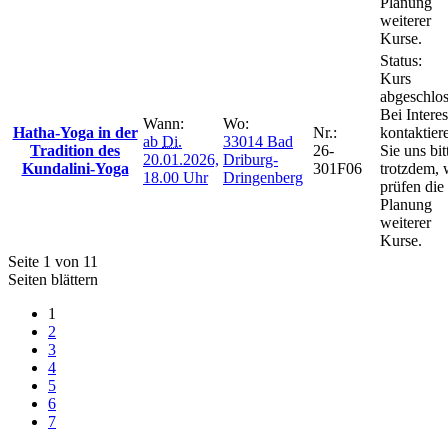
Planung
weiterer
Kurse.
Status:
Kurs
abgeschlos
Bei Intere
Wann:
Wo:
Hatha-Yoga in der
Nr.:
kontaktier
ab
Di.
33014 Bad
Tradition des
26-
Sie uns bit
20.01.2026,
Driburg-
Kundalini-Yoga
301F06
trotzdem, 
18.00 Uhr
Dringenberg
prüfen die
Planung
weiterer
Kurse.
Seite 1 von 11
Seiten blättern
1
2
3
4
5
6
7