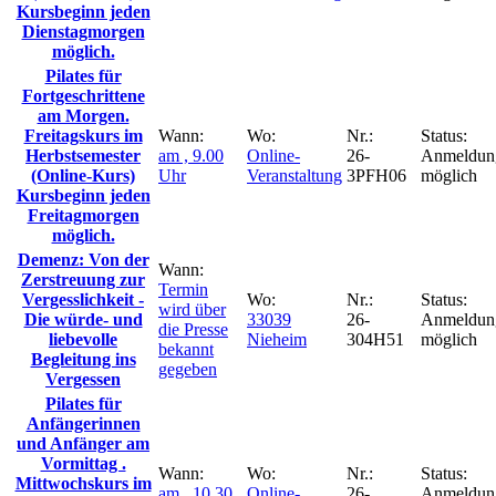
Kursbeginn jeden
Dienstagmorgen
möglich.
Pilates für
Fortgeschrittene
am Morgen.
Freitagskurs im
Wann:
Wo:
Nr.:
Status:
Herbstsemester
am , 9.00
Online-
26-
Anmeldun
(Online-Kurs)
Uhr
Veranstaltung
3PFH06
möglich
Kursbeginn jeden
Freitagmorgen
möglich.
Demenz: Von der
Wann:
Zerstreuung zur
Termin
Vergesslichkeit -
Wo:
Nr.:
Status:
wird über
Die würde- und
33039
26-
Anmeldun
die Presse
liebevolle
Nieheim
304H51
möglich
bekannt
Begleitung ins
gegeben
Vergessen
Pilates für
Anfängerinnen
und Anfänger am
Vormittag .
Wann:
Wo:
Nr.:
Status:
Mittwochskurs im
am , 10.30
Online-
26-
Anmeldun