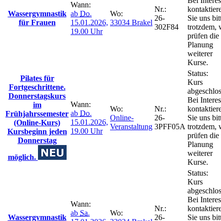
Bei Intere
Wann:
Nr.:
kontaktier
Wassergymnastik
ab
Do.
Wo:
26-
Sie uns bit
für Frauen
15.01.2026,
33034 Brakel
302F84
trotzdem, 
19.00 Uhr
prüfen die
Planung
weiterer
Kurse.
Status:
Pilates für
Kurs
Fortgeschrittene.
abgeschlos
Donnerstagskurs
Bei Intere
Wann:
im
Wo:
Nr.:
kontaktier
ab
Do.
Frühjahrssemester
Online-
26-
Sie uns bit
15.01.2026,
(Online-Kurs)
Veranstaltung
3PFF05A
trotzdem, 
19.00 Uhr
Kursbeginn jeden
prüfen die
Donnerstag
Planung
weiterer
möglich.
Kurse.
Status:
Kurs
abgeschlos
Bei Intere
Wann:
Nr.:
kontaktier
ab
Sa.
Wo:
Wassergymnastik
26-
Sie uns bit