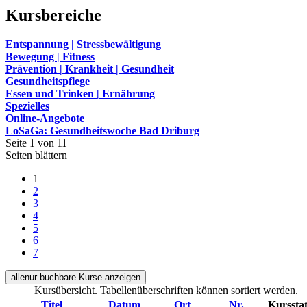
Kursbereiche
Entspannung | Stressbewältigung
Bewegung | Fitness
Prävention | Krankheit | Gesundheit
Gesundheitspflege
Essen und Trinken | Ernährung
Spezielles
Online-Angebote
LoSaGa: Gesundheitswoche Bad Driburg
Seite 1 von 11
Seiten blättern
1
2
3
4
5
6
7
alle
nur buchbare
Kurse anzeigen
Kursübersicht. Tabellenüberschriften können sortiert werden.
Titel
Datum
Ort
Nr.
Kurssta