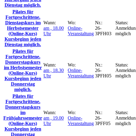
Dienstag möglich.
Pilates für
Fortgeschrittene.
Dienstagskurs im
Wann:
Wo:
Nr.:
Status:
Herbstsemester
am , 18.00
Online-
26-
Anmeldun
(Online-Kurs)
Uhr
Veranstaltung
3PFH03
möglich
Kursbeginn jeden
Dienstag möglich.
Pilates für
Fortgeschrittene.
Donnerstagskurs
Wann:
Wo:
Nr.:
Status:
im Herbstsemester
am , 18.30
Online-
26-
Anmeldun
(Online-Kurs)
Uhr
Veranstaltung
3PFH05
möglich
Kursbeginn jeden
Donnerstag
möglich.
Pilates für
Fortgeschrittene.
Donnerstagskurs
im
Wann:
Wo:
Nr.:
Status:
Frühjahrssemester
am , 19.00
Online-
26-
Anmeldun
(Online-Kurs)
Uhr
Veranstaltung
3PFF05
möglich
Kursbeginn jeden
Donnerstag