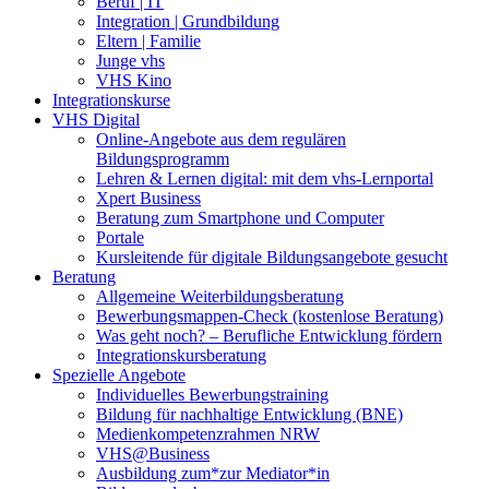
Beruf | IT
Integration | Grundbildung
Eltern | Familie
Junge vhs
VHS Kino
Integrationskurse
VHS Digital
Online-Angebote aus dem regulären
Bildungsprogramm
Lehren & Lernen digital: mit dem vhs-Lernportal
Xpert Business
Beratung zum Smartphone und Computer
Portale
Kursleitende für digitale Bildungsangebote gesucht
Beratung
Allgemeine Weiterbildungsberatung
Bewerbungsmappen-Check (kostenlose Beratung)
Was geht noch? – Berufliche Entwicklung fördern
Integrationskursberatung
Spezielle Angebote
Individuelles Bewerbungstraining
Bildung für nachhaltige Entwicklung (BNE)
Medienkompetenzrahmen NRW
VHS@Business
Ausbildung zum*zur Mediator*in