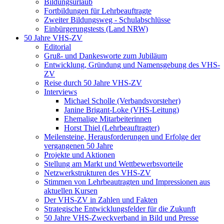
Bildungsurlaub
Fortbildungen für Lehrbeauftragte
Zweiter Bildungsweg - Schulabschlüsse
Einbürgerungstests (Land NRW)
50 Jahre VHS-ZV
Editorial
Gruß- und Dankesworte zum Jubiläum
Entwicklung, Gründung und Namensgebung des VHS-
ZV
Reise durch 50 Jahre VHS-ZV
Interviews
Michael Scholle (Verbandsvorsteher)
Janine Brigant-Loke (VHS-Leitung)
Ehemalige Mitarbeiterinnen
Horst Thiel (Lehrbeauftragter)
Meilensteine, Herausforderungen und Erfolge der
vergangenen 50 Jahre
Projekte und Aktionen
Stellung am Markt und Wettbewerbsvorteile
Netzwerkstrukturen des VHS-ZV
Stimmen von Lehrbeautragten und Impressionen aus
aktuellen Kursen
Der VHS-ZV in Zahlen und Fakten
Strategische Entwicklungsfelder für die Zukunft
50 Jahre VHS-Zweckverband in Bild und Presse