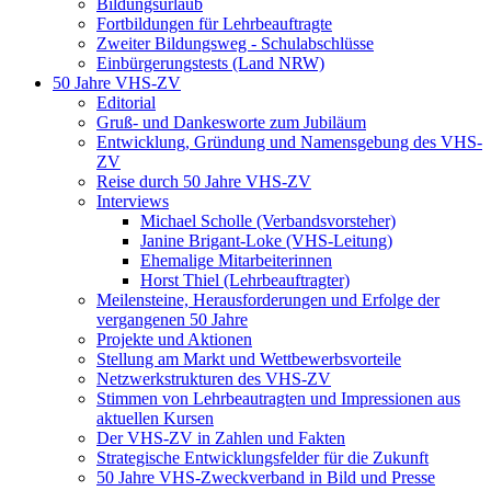
Bildungsurlaub
Fortbildungen für Lehrbeauftragte
Zweiter Bildungsweg - Schulabschlüsse
Einbürgerungstests (Land NRW)
50 Jahre VHS-ZV
Editorial
Gruß- und Dankesworte zum Jubiläum
Entwicklung, Gründung und Namensgebung des VHS-
ZV
Reise durch 50 Jahre VHS-ZV
Interviews
Michael Scholle (Verbandsvorsteher)
Janine Brigant-Loke (VHS-Leitung)
Ehemalige Mitarbeiterinnen
Horst Thiel (Lehrbeauftragter)
Meilensteine, Herausforderungen und Erfolge der
vergangenen 50 Jahre
Projekte und Aktionen
Stellung am Markt und Wettbewerbsvorteile
Netzwerkstrukturen des VHS-ZV
Stimmen von Lehrbeautragten und Impressionen aus
aktuellen Kursen
Der VHS-ZV in Zahlen und Fakten
Strategische Entwicklungsfelder für die Zukunft
50 Jahre VHS-Zweckverband in Bild und Presse