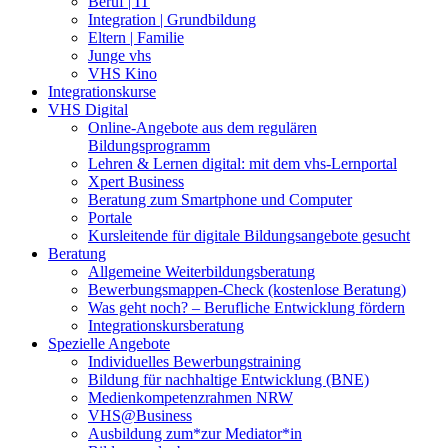
Beruf | IT
Integration | Grundbildung
Eltern | Familie
Junge vhs
VHS Kino
Integrationskurse
VHS Digital
Online-Angebote aus dem regulären
Bildungsprogramm
Lehren & Lernen digital: mit dem vhs-Lernportal
Xpert Business
Beratung zum Smartphone und Computer
Portale
Kursleitende für digitale Bildungsangebote gesucht
Beratung
Allgemeine Weiterbildungsberatung
Bewerbungsmappen-Check (kostenlose Beratung)
Was geht noch? – Berufliche Entwicklung fördern
Integrationskursberatung
Spezielle Angebote
Individuelles Bewerbungstraining
Bildung für nachhaltige Entwicklung (BNE)
Medienkompetenzrahmen NRW
VHS@Business
Ausbildung zum*zur Mediator*in