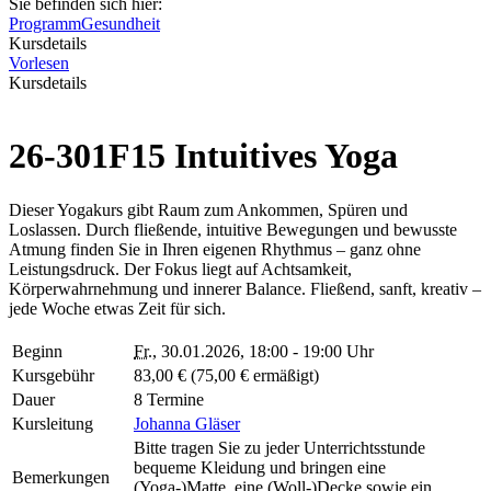
Sie befinden sich hier:
Programm
Gesundheit
Kursdetails
Vorlesen
Kursdetails
26-301F15 Intuitives Yoga
Dieser Yogakurs gibt Raum zum Ankommen, Spüren und
Loslassen. Durch fließende, intuitive Bewegungen und bewusste
Atmung finden Sie in Ihren eigenen Rhythmus – ganz ohne
Leistungsdruck. Der Fokus liegt auf Achtsamkeit,
Körperwahrnehmung und innerer Balance. Fließend, sanft, kreativ –
jede Woche etwas Zeit für sich.
Beginn
Fr.
, 30.01.2026, 18:00 - 19:00 Uhr
Kursgebühr
83,00 € (75,00 € ermäßigt)
Dauer
8 Termine
Kursleitung
Johanna Gläser
Bitte tragen Sie zu jeder Unterrichtsstunde
bequeme Kleidung und bringen eine
Bemerkungen
(Yoga-)Matte, eine (Woll-)Decke sowie ein