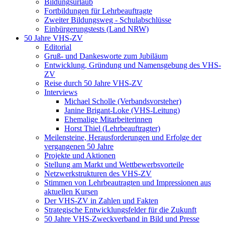
Bildungsurlaub
Fortbildungen für Lehrbeauftragte
Zweiter Bildungsweg - Schulabschlüsse
Einbürgerungstests (Land NRW)
50 Jahre VHS-ZV
Editorial
Gruß- und Dankesworte zum Jubiläum
Entwicklung, Gründung und Namensgebung des VHS-
ZV
Reise durch 50 Jahre VHS-ZV
Interviews
Michael Scholle (Verbandsvorsteher)
Janine Brigant-Loke (VHS-Leitung)
Ehemalige Mitarbeiterinnen
Horst Thiel (Lehrbeauftragter)
Meilensteine, Herausforderungen und Erfolge der
vergangenen 50 Jahre
Projekte und Aktionen
Stellung am Markt und Wettbewerbsvorteile
Netzwerkstrukturen des VHS-ZV
Stimmen von Lehrbeautragten und Impressionen aus
aktuellen Kursen
Der VHS-ZV in Zahlen und Fakten
Strategische Entwicklungsfelder für die Zukunft
50 Jahre VHS-Zweckverband in Bild und Presse