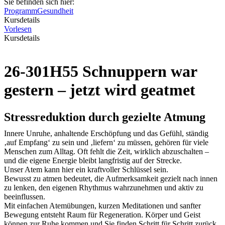
Sie befinden sich hier:
Programm
Gesundheit
Kursdetails
Vorlesen
Kursdetails
26-301H55 Schnuppern war
gestern – jetzt wird geatmet
Stressreduktion durch gezielte Atmung
Innere Unruhe, anhaltende Erschöpfung und das Gefühl, ständig
‚auf Empfang‘ zu sein und ‚liefern‘ zu müssen, gehören für viele
Menschen zum Alltag. Oft fehlt die Zeit, wirklich abzuschalten –
und die eigene Energie bleibt langfristig auf der Strecke.
Unser Atem kann hier ein kraftvoller Schlüssel sein.
Bewusst zu atmen bedeutet, die Aufmerksamkeit gezielt nach innen
zu lenken, den eigenen Rhythmus wahrzunehmen und aktiv zu
beeinflussen.
Mit einfachen Atemübungen, kurzen Meditationen und sanfter
Bewegung entsteht Raum für Regeneration. Körper und Geist
können zur Ruhe kommen und Sie finden Schritt für Schritt zurück