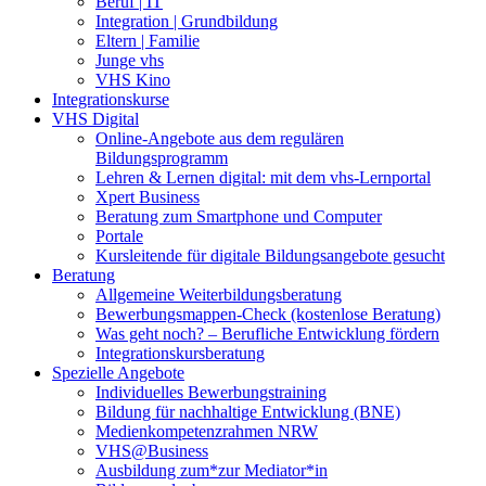
Beruf | IT
Integration | Grundbildung
Eltern | Familie
Junge vhs
VHS Kino
Integrationskurse
VHS Digital
Online-Angebote aus dem regulären
Bildungsprogramm
Lehren & Lernen digital: mit dem vhs-Lernportal
Xpert Business
Beratung zum Smartphone und Computer
Portale
Kursleitende für digitale Bildungsangebote gesucht
Beratung
Allgemeine Weiterbildungsberatung
Bewerbungsmappen-Check (kostenlose Beratung)
Was geht noch? – Berufliche Entwicklung fördern
Integrationskursberatung
Spezielle Angebote
Individuelles Bewerbungstraining
Bildung für nachhaltige Entwicklung (BNE)
Medienkompetenzrahmen NRW
VHS@Business
Ausbildung zum*zur Mediator*in