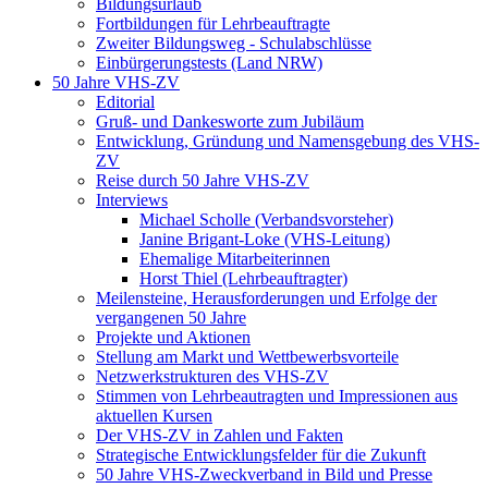
Bildungsurlaub
Fortbildungen für Lehrbeauftragte
Zweiter Bildungsweg - Schulabschlüsse
Einbürgerungstests (Land NRW)
50 Jahre VHS-ZV
Editorial
Gruß- und Dankesworte zum Jubiläum
Entwicklung, Gründung und Namensgebung des VHS-
ZV
Reise durch 50 Jahre VHS-ZV
Interviews
Michael Scholle (Verbandsvorsteher)
Janine Brigant-Loke (VHS-Leitung)
Ehemalige Mitarbeiterinnen
Horst Thiel (Lehrbeauftragter)
Meilensteine, Herausforderungen und Erfolge der
vergangenen 50 Jahre
Projekte und Aktionen
Stellung am Markt und Wettbewerbsvorteile
Netzwerkstrukturen des VHS-ZV
Stimmen von Lehrbeautragten und Impressionen aus
aktuellen Kursen
Der VHS-ZV in Zahlen und Fakten
Strategische Entwicklungsfelder für die Zukunft
50 Jahre VHS-Zweckverband in Bild und Presse