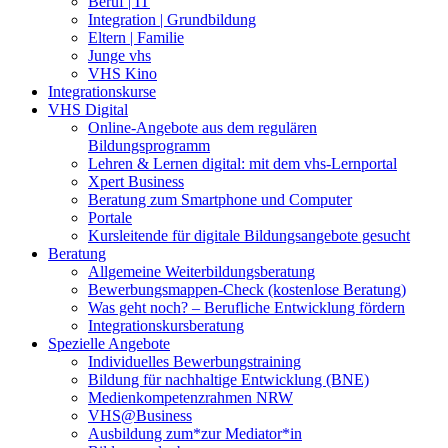
Beruf | IT
Integration | Grundbildung
Eltern | Familie
Junge vhs
VHS Kino
Integrationskurse
VHS Digital
Online-Angebote aus dem regulären
Bildungsprogramm
Lehren & Lernen digital: mit dem vhs-Lernportal
Xpert Business
Beratung zum Smartphone und Computer
Portale
Kursleitende für digitale Bildungsangebote gesucht
Beratung
Allgemeine Weiterbildungsberatung
Bewerbungsmappen-Check (kostenlose Beratung)
Was geht noch? – Berufliche Entwicklung fördern
Integrationskursberatung
Spezielle Angebote
Individuelles Bewerbungstraining
Bildung für nachhaltige Entwicklung (BNE)
Medienkompetenzrahmen NRW
VHS@Business
Ausbildung zum*zur Mediator*in