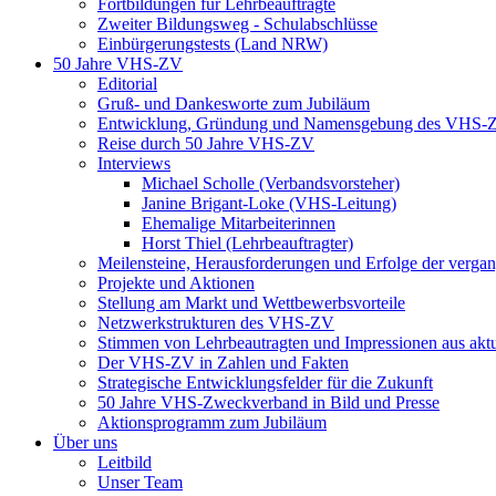
Fortbildungen für Lehrbeauftragte
Zweiter Bildungsweg - Schulabschlüsse
Einbürgerungstests (Land NRW)
50 Jahre VHS-ZV
Editorial
Gruß- und Dankesworte zum Jubiläum
Entwicklung, Gründung und Namensgebung des VHS-
Reise durch 50 Jahre VHS-ZV
Interviews
Michael Scholle (Verbandsvorsteher)
Janine Brigant-Loke (VHS-Leitung)
Ehemalige Mitarbeiterinnen
Horst Thiel (Lehrbeauftragter)
Meilensteine, Herausforderungen und Erfolge der verga
Projekte und Aktionen
Stellung am Markt und Wettbewerbsvorteile
Netzwerkstrukturen des VHS-ZV
Stimmen von Lehrbeautragten und Impressionen aus akt
Der VHS-ZV in Zahlen und Fakten
Strategische Entwicklungsfelder für die Zukunft
50 Jahre VHS-Zweckverband in Bild und Presse
Aktionsprogramm zum Jubiläum
Über uns
Leitbild
Unser Team