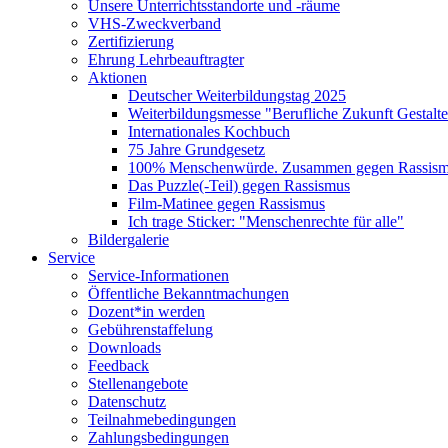
Unsere Unterrichtsstandorte und -räume
VHS-Zweckverband
Zertifizierung
Ehrung Lehrbeauftragter
Aktionen
Deutscher Weiterbildungstag 2025
Weiterbildungsmesse "Berufliche Zukunft Gestalt
Internationales Kochbuch
75 Jahre Grundgesetz
100% Menschenwürde. Zusammen gegen Rassismu
Das Puzzle(-Teil) gegen Rassismus
Film-Matinee gegen Rassismus
Ich trage Sticker: "Menschenrechte für alle"
Bildergalerie
Service
Service-Informationen
Öffentliche Bekanntmachungen
Dozent*in werden
Gebührenstaffelung
Downloads
Feedback
Stellenangebote
Datenschutz
Teilnahmebedingungen
Zahlungsbedingungen