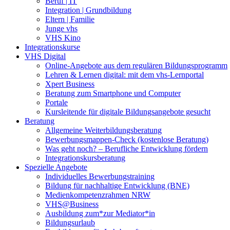
Beruf | IT
Integration | Grundbildung
Eltern | Familie
Junge vhs
VHS Kino
Integrationskurse
VHS Digital
Online-Angebote aus dem regulären Bildungsprogramm
Lehren & Lernen digital: mit dem vhs-Lernportal
Xpert Business
Beratung zum Smartphone und Computer
Portale
Kursleitende für digitale Bildungsangebote gesucht
Beratung
Allgemeine Weiterbildungsberatung
Bewerbungsmappen-Check (kostenlose Beratung)
Was geht noch? – Berufliche Entwicklung fördern
Integrationskursberatung
Spezielle Angebote
Individuelles Bewerbungstraining
Bildung für nachhaltige Entwicklung (BNE)
Medienkompetenzrahmen NRW
VHS@Business
Ausbildung zum*zur Mediator*in
Bildungsurlaub