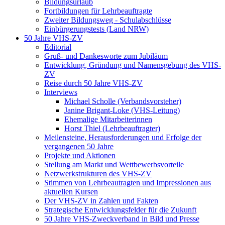
Bildungsurlaub
Fortbildungen für Lehrbeauftragte
Zweiter Bildungsweg - Schulabschlüsse
Einbürgerungstests (Land NRW)
50 Jahre VHS-ZV
Editorial
Gruß- und Dankesworte zum Jubiläum
Entwicklung, Gründung und Namensgebung des VHS-
ZV
Reise durch 50 Jahre VHS-ZV
Interviews
Michael Scholle (Verbandsvorsteher)
Janine Brigant-Loke (VHS-Leitung)
Ehemalige Mitarbeiterinnen
Horst Thiel (Lehrbeauftragter)
Meilensteine, Herausforderungen und Erfolge der
vergangenen 50 Jahre
Projekte und Aktionen
Stellung am Markt und Wettbewerbsvorteile
Netzwerkstrukturen des VHS-ZV
Stimmen von Lehrbeautragten und Impressionen aus
aktuellen Kursen
Der VHS-ZV in Zahlen und Fakten
Strategische Entwicklungsfelder für die Zukunft
50 Jahre VHS-Zweckverband in Bild und Presse