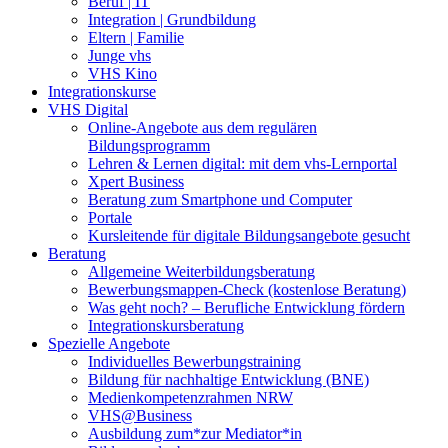
Beruf | IT
Integration | Grundbildung
Eltern | Familie
Junge vhs
VHS Kino
Integrationskurse
VHS Digital
Online-Angebote aus dem regulären
Bildungsprogramm
Lehren & Lernen digital: mit dem vhs-Lernportal
Xpert Business
Beratung zum Smartphone und Computer
Portale
Kursleitende für digitale Bildungsangebote gesucht
Beratung
Allgemeine Weiterbildungsberatung
Bewerbungsmappen-Check (kostenlose Beratung)
Was geht noch? – Berufliche Entwicklung fördern
Integrationskursberatung
Spezielle Angebote
Individuelles Bewerbungstraining
Bildung für nachhaltige Entwicklung (BNE)
Medienkompetenzrahmen NRW
VHS@Business
Ausbildung zum*zur Mediator*in