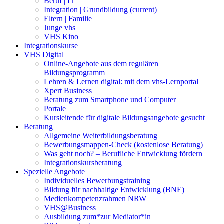
Beruf | IT
Integration | Grundbildung
(current)
Eltern | Familie
Junge vhs
VHS Kino
Integrationskurse
VHS Digital
Online-Angebote aus dem regulären
Bildungsprogramm
Lehren & Lernen digital: mit dem vhs-Lernportal
Xpert Business
Beratung zum Smartphone und Computer
Portale
Kursleitende für digitale Bildungsangebote gesucht
Beratung
Allgemeine Weiterbildungsberatung
Bewerbungsmappen-Check (kostenlose Beratung)
Was geht noch? – Berufliche Entwicklung fördern
Integrationskursberatung
Spezielle Angebote
Individuelles Bewerbungstraining
Bildung für nachhaltige Entwicklung (BNE)
Medienkompetenzrahmen NRW
VHS@Business
Ausbildung zum*zur Mediator*in