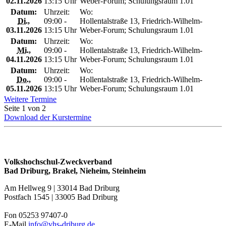
02.11.2026
13:15 Uhr
Weber-Forum; Schulungsraum 1.01
Datum:
Uhrzeit:
Wo:
Di.
,
09:00 -
Hollentalstraße 13, Friedrich-Wilhelm-
03.11.2026
13:15 Uhr
Weber-Forum; Schulungsraum 1.01
Datum:
Uhrzeit:
Wo:
Mi.
,
09:00 -
Hollentalstraße 13, Friedrich-Wilhelm-
04.11.2026
13:15 Uhr
Weber-Forum; Schulungsraum 1.01
Datum:
Uhrzeit:
Wo:
Do.
,
09:00 -
Hollentalstraße 13, Friedrich-Wilhelm-
05.11.2026
13:15 Uhr
Weber-Forum; Schulungsraum 1.01
Weitere Termine
Seite 1 von 2
Download der Kurstermine
Volkshochschul-Zweckverband
Bad Driburg, Brakel, Nieheim, Steinheim
Am Hellweg 9 | 33014 Bad Driburg
Postfach 1545 | 33005 Bad Driburg
Fon 05253 97407-0
E-Mail
info@vhs-driburg.de