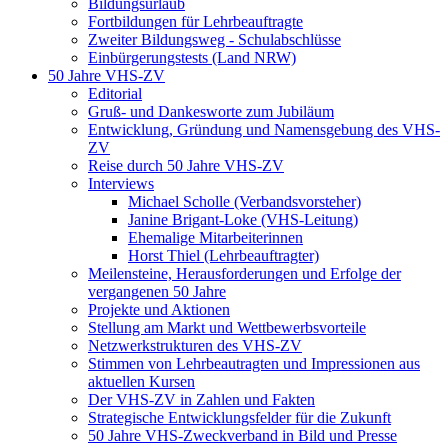
Bildungsurlaub
Fortbildungen für Lehrbeauftragte
Zweiter Bildungsweg - Schulabschlüsse
Einbürgerungstests (Land NRW)
50 Jahre VHS-ZV
Editorial
Gruß- und Dankesworte zum Jubiläum
Entwicklung, Gründung und Namensgebung des VHS-
ZV
Reise durch 50 Jahre VHS-ZV
Interviews
Michael Scholle (Verbandsvorsteher)
Janine Brigant-Loke (VHS-Leitung)
Ehemalige Mitarbeiterinnen
Horst Thiel (Lehrbeauftragter)
Meilensteine, Herausforderungen und Erfolge der
vergangenen 50 Jahre
Projekte und Aktionen
Stellung am Markt und Wettbewerbsvorteile
Netzwerkstrukturen des VHS-ZV
Stimmen von Lehrbeautragten und Impressionen aus
aktuellen Kursen
Der VHS-ZV in Zahlen und Fakten
Strategische Entwicklungsfelder für die Zukunft
50 Jahre VHS-Zweckverband in Bild und Presse