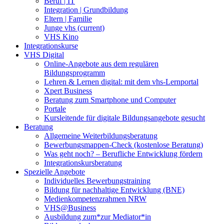
Beruf | IT
Integration | Grundbildung
Eltern | Familie
Junge vhs
(current)
VHS Kino
Integrationskurse
VHS Digital
Online-Angebote aus dem regulären
Bildungsprogramm
Lehren & Lernen digital: mit dem vhs-Lernportal
Xpert Business
Beratung zum Smartphone und Computer
Portale
Kursleitende für digitale Bildungsangebote gesucht
Beratung
Allgemeine Weiterbildungsberatung
Bewerbungsmappen-Check (kostenlose Beratung)
Was geht noch? – Berufliche Entwicklung fördern
Integrationskursberatung
Spezielle Angebote
Individuelles Bewerbungstraining
Bildung für nachhaltige Entwicklung (BNE)
Medienkompetenzrahmen NRW
VHS@Business
Ausbildung zum*zur Mediator*in