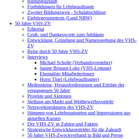
Bildungsurlaub
Fortbildungen für Lehrbeauftragte
Zweiter Bildungsweg - Schulabschlüsse
Einbürgerungstests (Land NRW)
50 Jahre VHS-ZV
Editorial
Gruß- und Dankesworte zum Jubiläum
Entwicklung, Gründung und Namensgebung des VHS-
ZV
Reise durch 50 Jahre VHS-ZV
Interviews
Michael Scholle (Verbandsvorsteher)
Janine Brigant-Loke (VHS-Leitung)
Ehemalige Mitarbeiterinnen
Horst Thiel (Lehrbeauftragter)
Meilensteine, Herausforderungen und Erfolge der
vergangenen 50 Jahre
Projekte und Aktionen
Stellung am Markt und Wettbewerbsvorteile
Netzwerkstrukturen des VHS-ZV
Stimmen von Lehrbeautragten und Impressionen aus
aktuellen Kursen
Der VHS-ZV in Zahlen und Fakten
Strategische Entwicklungsfelder für die Zukunft
50 Jahre VHS-Zweckverband in Bild und Presse