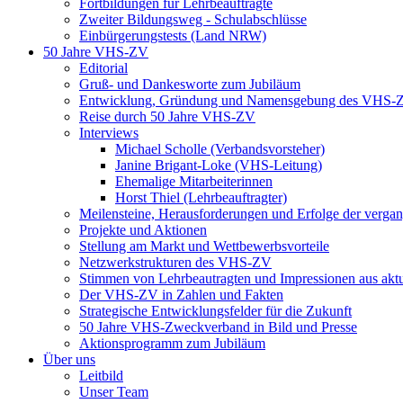
Fortbildungen für Lehrbeauftragte
Zweiter Bildungsweg - Schulabschlüsse
Einbürgerungstests (Land NRW)
50 Jahre VHS-ZV
Editorial
Gruß- und Dankesworte zum Jubiläum
Entwicklung, Gründung und Namensgebung des VHS-
Reise durch 50 Jahre VHS-ZV
Interviews
Michael Scholle (Verbandsvorsteher)
Janine Brigant-Loke (VHS-Leitung)
Ehemalige Mitarbeiterinnen
Horst Thiel (Lehrbeauftragter)
Meilensteine, Herausforderungen und Erfolge der verga
Projekte und Aktionen
Stellung am Markt und Wettbewerbsvorteile
Netzwerkstrukturen des VHS-ZV
Stimmen von Lehrbeautragten und Impressionen aus akt
Der VHS-ZV in Zahlen und Fakten
Strategische Entwicklungsfelder für die Zukunft
50 Jahre VHS-Zweckverband in Bild und Presse
Aktionsprogramm zum Jubiläum
Über uns
Leitbild
Unser Team