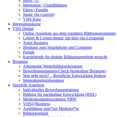
Beruf | IT
Integration | Grundbildung
Eltern | Familie
Junge vhs
(current)
VHS Kino
Integrationskurse
VHS Digital
Online-Angebote aus dem regulären Bildungsprogramm
Lehren & Lernen digital: mit dem vhs-Lernportal
Xpert Business
Beratung zum Smartphone und Computer
Portale
Kursleitende für digitale Bildungsangebote gesucht
Beratung
Allgemeine Weiterbildungsberatung
Bewerbungsmappen-Check (kostenlose Beratung)
Was geht noch? – Berufliche Entwicklung fördern
Integrationskursberatung
Spezielle Angebote
Individuelles Bewerbungstraining
Bildung für nachhaltige Entwicklung (BNE)
Medienkompetenzrahmen NRW
VHS@Business
Ausbildung zum*zur Mediator*in
Bildungsurlaub