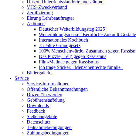
Unsere Unterrichtsstandorte und -räume
VHS-Zweckverband
Zertifizierung
Ehrung Lehrbeauftragter
Aktionen
Deutscher Weiterbildungstag 2025
Weiterbildungsmesse "Berufliche Zukunft Gestalt
Internationales Kochbuch
75 Jahre Grundgesetz
100% Menschenwürde. Zusammen gegen Rassismu
Das Puzzle(-Teil) gegen Rassismus
Film-Matinee gegen Rassismus
Ich trage Sticker: "Menschenrechte für alle"
Bildergalerie
Service
Service-Informationen
Öffentliche Bekanntmachungen
Dozent*in werden
Gebührenstaffelung
Downloads
Feedback
Stellenangebote
Datenschutz
Teilnahmebedingungen
Zahlungsbedingungen