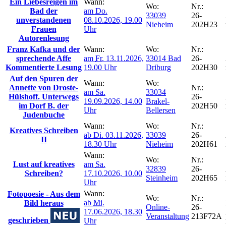
Ein Liebesreigen im
Wann:
Wo:
Nr.:
Bad der
am
Do.
33039
26-
unverstandenen
08.10.2026, 19.00
Nieheim
202H23
Frauen
Uhr
Autorenlesung
Franz Kafka und der
Wann:
Wo:
Nr.:
sprechende Affe
am
Fr.
13.11.2026,
33014 Bad
26-
Kommentierte Lesung
19.00 Uhr
Driburg
202H30
Auf den Spuren der
Wann:
Wo:
Annette von Droste-
Nr.:
am
Sa.
33034
Hülshoff. Unterwegs
26-
19.09.2026, 14.00
Brakel-
im Dorf B. der
202H50
Uhr
Bellersen
Judenbuche
Wann:
Wo:
Nr.:
Kreatives Schreiben
ab
Di.
03.11.2026,
33039
26-
II
18.30 Uhr
Nieheim
202H61
Wann:
Wo:
Nr.:
Lust auf kreatives
am
Sa.
32839
26-
Schreiben?
17.10.2026, 10.00
Steinheim
202H65
Uhr
Wann:
Fotopoesie - Aus dem
Wo:
Nr.:
ab
Mi.
Bild heraus
Online-
26-
17.06.2026, 18.30
Veranstaltung
213F72A
geschrieben
Uhr