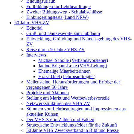
Bildungsurlaub
Fortbildungen für Lehrbeauftragte
Zweiter Bildungsweg - Schulabschlüsse
Einbürgerungstests (Land NRW)
50 Jahre VHS-ZV
Editorial
Gruß- und Dankesworte zum Jubiläum
Entwicklung, Gründung und Namensgebung des VHS-
ZV
Reise durch 50 Jahre VHS-ZV
Interviews
Michael Scholle (Verbandsvorsteher)
Janine Brigant-Loke (VHS-Leitung)
Ehemalige Mitarbeiterinnen
Horst Thiel (Lehrbeauftragter)
Meilensteine, Herausforderungen und Erfolge der
vergangenen 50 Jahre
Projekte und Aktionen
Stellung am Markt und Wettbewerbsvorteile
Netzwerkstrukturen des VHS-ZV
Stimmen von Lehrbeautragten und Impressionen aus
aktuellen Kursen
Der VHS-ZV in Zahlen und Fakten
Strategische Entwicklungsfelder für die Zukunft
50 Jahre VHS-Zweckverband in Bild und Presse