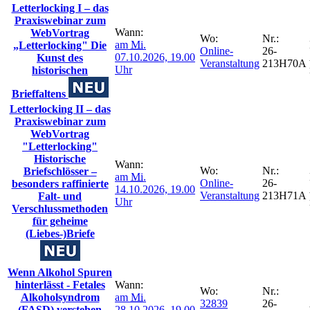
Letterlocking I – das
Praxiswebinar zum
Wann:
WebVortrag
Wo:
Nr.:
am
Mi.
„Letterlocking" Die
Online-
26-
07.10.2026, 19.00
Kunst des
Veranstaltung
213H70A
Uhr
historischen
Brieffaltens
Letterlocking II – das
Praxiswebinar zum
WebVortrag
"Letterlocking"
Historische
Wann:
Wo:
Nr.:
Briefschlösser –
am
Mi.
Online-
26-
besonders raffinierte
14.10.2026, 19.00
Veranstaltung
213H71A
Falt- und
Uhr
Verschlussmethoden
für geheime
(Liebes-)Briefe
Wenn Alkohol Spuren
hinterlässt - Fetales
Wann:
Wo:
Nr.:
Alkoholsyndrom
am
Mi.
32839
26-
(FASD) verstehen
28.10.2026, 19.00