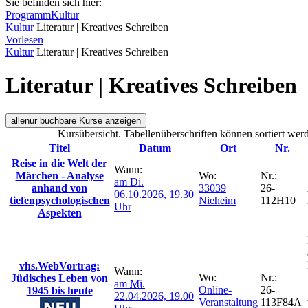
Sie befinden sich hier:
Programm
Kultur
Kultur
Literatur | Kreatives Schreiben
Vorlesen
Kultur
Literatur | Kreatives Schreiben
Literatur | Kreatives Schreiben
alle
nur buchbare
Kurse anzeigen
Kursübersicht. Tabellenüberschriften können sortiert wer
Titel
Datum
Ort
Nr.
Reise in die Welt der
Wann:
Märchen - Analyse
Wo:
Nr.:
am
Di.
anhand von
33039
26-
06.10.2026, 19.30
tiefenpsychologischen
Nieheim
112H10
Uhr
Aspekten
vhs.WebVortrag:
Wann:
Wo:
Nr.:
Jüdisches Leben von
am
Mi.
Online-
26-
1945 bis heute
22.04.2026, 19.00
Veranstaltung
113F84A