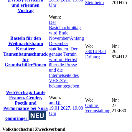
Steinheim
701H75
und erkennen
Uhr
Vortrag
Wann:
Der
Bastelnachmittag
wird Ende
Basteln für den
November/Anfang
Weihnachtsbaum
Dezember
Wo:
Nr.:
Kreativer
stattfinden. Der
33014 Bad
26-
Tannenbaumschmuck
genaue Termin
Driburg
824H12
für
wird im Herbst
Grundschüler*innen
über die Presse
und die
Internetseite des
VHS-ZVs
bekanntgegeben.
WebVortrag: Laute
Wann:
Frauen. Gender,
Wo:
Nr.:
am
Di.
Poetik und
Online-
27-
19.01.2027, 19.00
Performance bei Nora
Veranstaltung
213F80
Uhr
Gomringer
Volkshochschul-Zweckverband