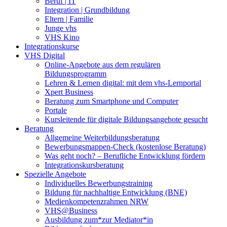
Beruf | IT
Integration | Grundbildung
Eltern | Familie
Junge vhs
VHS Kino
Integrationskurse
VHS Digital
Online-Angebote aus dem regulären
Bildungsprogramm
Lehren & Lernen digital: mit dem vhs-Lernportal
Xpert Business
Beratung zum Smartphone und Computer
Portale
Kursleitende für digitale Bildungsangebote gesucht
Beratung
Allgemeine Weiterbildungsberatung
Bewerbungsmappen-Check (kostenlose Beratung)
Was geht noch? – Berufliche Entwicklung fördern
Integrationskursberatung
Spezielle Angebote
Individuelles Bewerbungstraining
Bildung für nachhaltige Entwicklung (BNE)
Medienkompetenzrahmen NRW
VHS@Business
Ausbildung zum*zur Mediator*in