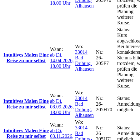
Driburg-
205F70
trotzdem, w
18.00 Uhr
Alhausen
prüfen die
Planung
weiterer
Kurse.
Status:
Kurs
abgeschlos
Wo:
Bei Interes
Wann:
33014
Nr.:
kontaktiere
Intuitives Malen Eine
ab
Di.
Bad
26-
Sie uns bitt
Reise zu mir selbst
14.04.2026,
Driburg-
205F71
trotzdem, w
18.00 Uhr
Alhausen
prüfen die
Planung
weiterer
Kurse.
Wo:
Wann:
33014
Nr.:
Status:
Intuitives Malen Eine
ab
Di.
Bad
26-
Anmeldun
Reise zu mir selbst
08.09.2026,
Driburg-
205H70
möglich
18.00 Uhr
Alhausen
Wo:
Wann:
33014
Nr.:
Status:
Intuitives Malen Eine
ab
Di.
Bad
26-
Anmeldun
Reise zu mir selbst
03.11.2026,
Driburg-
205H71
möglich