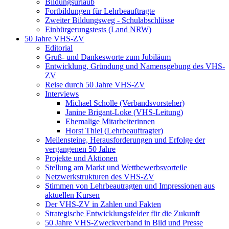
Bildungsurlaub
Fortbildungen für Lehrbeauftragte
Zweiter Bildungsweg - Schulabschlüsse
Einbürgerungstests (Land NRW)
50 Jahre VHS-ZV
Editorial
Gruß- und Dankesworte zum Jubiläum
Entwicklung, Gründung und Namensgebung des VHS-
ZV
Reise durch 50 Jahre VHS-ZV
Interviews
Michael Scholle (Verbandsvorsteher)
Janine Brigant-Loke (VHS-Leitung)
Ehemalige Mitarbeiterinnen
Horst Thiel (Lehrbeauftragter)
Meilensteine, Herausforderungen und Erfolge der
vergangenen 50 Jahre
Projekte und Aktionen
Stellung am Markt und Wettbewerbsvorteile
Netzwerkstrukturen des VHS-ZV
Stimmen von Lehrbeautragten und Impressionen aus
aktuellen Kursen
Der VHS-ZV in Zahlen und Fakten
Strategische Entwicklungsfelder für die Zukunft
50 Jahre VHS-Zweckverband in Bild und Presse