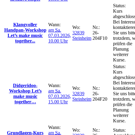
Status:
Kurs
abgeschlos
Bei Interes
Klangvoller
Wann:
Wo:
Nr.:
kontaktiere
Handpan-Workshop
am
Sa.
32839
26-
Sie uns bitt
Let’s make music
07.03.2026,
Steinheim
204F10
trotzdem, w
together...
10.00 Uhr
prüfen die
Planung
weiterer
Kurse.
Status:
Kurs
abgeschlos
Bei Interes
Didgeridoo-
Wann:
Wo:
Nr.:
kontaktiere
Workshop Let’s
am
Sa.
32839
26-
Sie uns bitt
make music
07.03.2026,
Steinheim
204F20
trotzdem, w
together…
15.00 Uhr
prüfen die
Planung
weiterer
Kurse.
Wann:
Wo:
Nr.:
Status:
Grundlagen-Kurs
am
Sa.