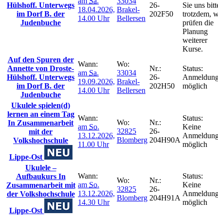
am
Sa.
33034
Hülshoff. Unterwegs
26-
Sie uns bitt
18.04.2026,
Brakel-
im Dorf B. der
202F50
trotzdem, w
14.00 Uhr
Bellersen
Judenbuche
prüfen die
Planung
weiterer
Kurse.
Auf den Spuren der
Wann:
Wo:
Annette von Droste-
Nr.:
Status:
am
Sa.
33034
Hülshoff. Unterwegs
26-
Anmeldun
19.09.2026,
Brakel-
im Dorf B. der
202H50
möglich
14.00 Uhr
Bellersen
Judenbuche
Ukulele spielen(d)
lernen an einem Tag
Wann:
Status:
Wo:
Nr.:
In Zusammenarbeit
am
So.
Keine
32825
26-
mit der
13.12.2026,
Anmeldun
Blomberg
204H90A
Volkshochschule
11.00 Uhr
möglich
Lippe-Ost
Ukulele –
Wann:
Status:
Aufbaukurs In
Wo:
Nr.:
am
So.
Keine
Zusammenarbeit mit
32825
26-
13.12.2026,
Anmeldun
der Volkshochschule
Blomberg
204H91A
14.30 Uhr
möglich
Lippe-Ost