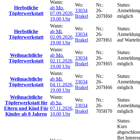
Wann:
Wo:
Nr.:
Status:
Herbstliche
ab
Mo.
33034
26-
Anmeldun
Töpferwerkstatt
07.09.2026,
Brakel
207H60
möglich
19.00 Uhr
Wann:
Wo:
Nr.:
Status:
Herbstliche
ab
Mi.
33034
26-
Anmeldun
Töpferwerkstatt
02.09.2026,
Brakel
207H61
auf Warteli
19.00 Uhr
Wann:
Wo:
Nr.:
Status:
Weihnachtliche
ab
Mo.
33034
26-
Anmeldun
Töpferwerkstatt
02.11.2026,
Brakel
207H65
möglich
19.00 Uhr
Wann:
Wo:
Nr.:
Status:
Weihnachtliche
ab
Mi.
33034
26-
Anmeldun
Töpferwerkstatt
04.11.2026,
Brakel
207H66
möglich
19.00 Uhr
Weihnachtliche
Wann:
Wo:
Nr.:
Status:
Töpferwerkstatt für
ab
Sa.
33034
26-
Anmeldun
Eltern und Kind Für
07.11.2026,
Brakel
705H70
möglich
Kinder ab 8 Jahren
10.00 Uhr
Status:
Kurs
abgeschlos
Bei Interes