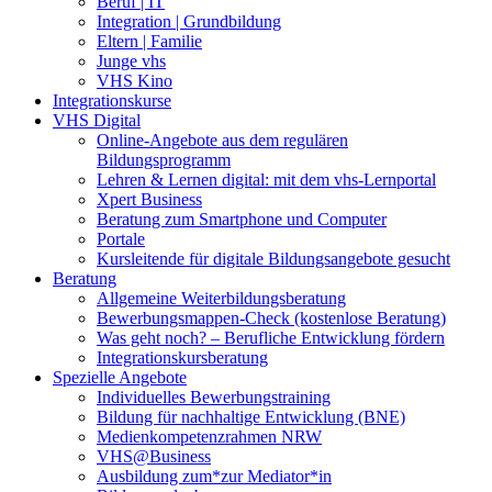
Beruf | IT
Integration | Grundbildung
Eltern | Familie
Junge vhs
VHS Kino
Integrationskurse
VHS Digital
Online-Angebote aus dem regulären
Bildungsprogramm
Lehren & Lernen digital: mit dem vhs-Lernportal
Xpert Business
Beratung zum Smartphone und Computer
Portale
Kursleitende für digitale Bildungsangebote gesucht
Beratung
Allgemeine Weiterbildungsberatung
Bewerbungsmappen-Check (kostenlose Beratung)
Was geht noch? – Berufliche Entwicklung fördern
Integrationskursberatung
Spezielle Angebote
Individuelles Bewerbungstraining
Bildung für nachhaltige Entwicklung (BNE)
Medienkompetenzrahmen NRW
VHS@Business
Ausbildung zum*zur Mediator*in