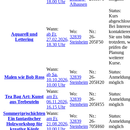
18.00 Uhr
Alhausen
Status:
Kurs
abgeschlos
Bei Interes
Wann:
Wo:
Nr.:
kontaktiere
Aquarell und
ab
Fr.
32839
26-
Sie uns bitt
Lettering
27.02.2026,
Steinheim
205F50
trotzdem, w
18.30 Uhr
prüfen die
Planung
weiterer
Kurse.
Wann:
Wo:
Nr.:
Status:
ab
Sa.
Malen wie Bob Ross
32839
26-
Anmeldun
10.10.2026,
Steinheim
205H20
möglich
10.00 Uhr
Wann:
Wo:
Nr.:
Status:
Tea Bag Art: Kunst
am
Fr.
32839
26-
Anmeldun
aus Teebeuteln
06.11.2026,
Steinheim
205H55
möglich
16.15 Uhr
Sommer(ge)schichten
Wann:
Wo:
Nr.:
Status:
Ein fantastischer
am
Fr.
32839
26-
Anmeldun
Holzworkshop für
21.08.2026,
Steinheim
705H60
möglich
kreative Köpfe
10.00 Uhr