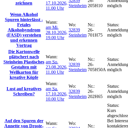
32839
26-
Anmeldun
zeichnen
17.10.2026,
Steinheim
205H10
möglich
11.00 Uhr
Wenn Alkohol
Spuren hinterlässt -
Wann:
Fetales
Wo:
Nr.:
Status:
am
Mi.
Alkoholsyndrom
32839
26-
Anmeldun
28.10.2026,
(FASD) verstehen
Steinheim
701H75
möglich
19.00 Uhr
und erkennen
Vortrag
Die Kartonwelle
plätschert nach
Wann:
Wo:
Nr.:
Status:
Steinheim Plastisches
am
So.
32839
26-
Anmeldun
Gestalten mit
23.08.2026,
Steinheim
705H50A
möglich
Wellkarton für
11.00 Uhr
kreative Köpfe
Wann:
Wo:
Nr.:
Status:
Lust auf kreatives
am
Sa.
32839
26-
Anmeldun
Schreiben?
17.10.2026,
Steinheim
202H65
möglich
10.00 Uhr
Status:
Kurs
abgeschlos
Auf den Spuren der
Bei Interes
Wann:
Wo:
Annette von Droste-
Nr.:
kontaktiere