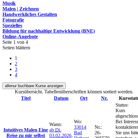
Musik
Malen | Zeichnen
Handwerkliches Gestalten
Fotografie
Spezielles
Bildung für nachhaltige Entwicklung (BNE)
Online-Angebote
Seite 1 von 4
Seiten blättern
1
2
3
4
alle
nur buchbare
Kurse anzeigen
Kursübersicht. Tabellenüberschriften können sortiert werden.
Titel
Datum
Ort
Nr.
Kursstat
Status:
Kurs
abgeschlos
Wo:
Bei Interes
Wann:
33014
Nr.:
kontaktiere
Intuitives Malen Eine
ab
Di.
Bad
26-
Sie uns bitt
Reise zu mir selbst
03.02.2026,