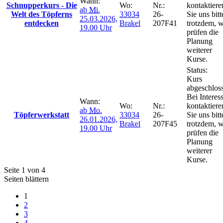
Wann:
Schnupperkurs - Die
Wo:
Nr.:
kontaktiere
ab
Mi.
Welt des Töpferns
33034
26-
Sie uns bitt
25.03.2026,
entdecken
Brakel
207F41
trotzdem, w
19.00 Uhr
prüfen die
Planung
weiterer
Kurse.
Status:
Kurs
abgeschlos
Bei Interes
Wann:
Wo:
Nr.:
kontaktiere
ab
Mo.
Töpferwerkstatt
33034
26-
Sie uns bitt
26.01.2026,
Brakel
207F45
trotzdem, w
19.00 Uhr
prüfen die
Planung
weiterer
Kurse.
Seite 1 von 4
Seiten blättern
1
2
3
4