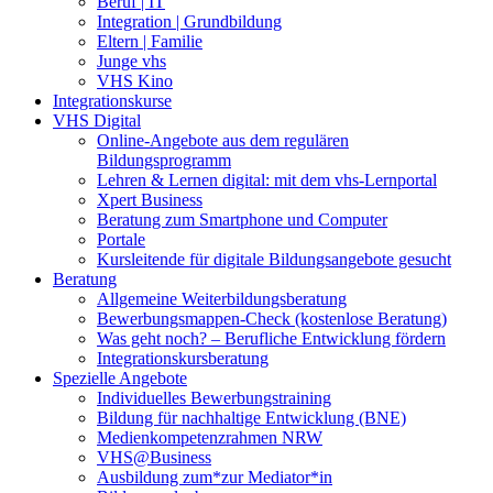
Beruf | IT
Integration | Grundbildung
Eltern | Familie
Junge vhs
VHS Kino
Integrationskurse
VHS Digital
Online-Angebote aus dem regulären
Bildungsprogramm
Lehren & Lernen digital: mit dem vhs-Lernportal
Xpert Business
Beratung zum Smartphone und Computer
Portale
Kursleitende für digitale Bildungsangebote gesucht
Beratung
Allgemeine Weiterbildungsberatung
Bewerbungsmappen-Check (kostenlose Beratung)
Was geht noch? – Berufliche Entwicklung fördern
Integrationskursberatung
Spezielle Angebote
Individuelles Bewerbungstraining
Bildung für nachhaltige Entwicklung (BNE)
Medienkompetenzrahmen NRW
VHS@Business
Ausbildung zum*zur Mediator*in