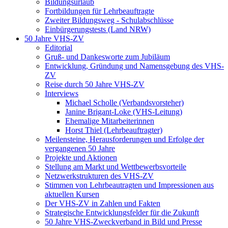
Bildungsurlaub
Fortbildungen für Lehrbeauftragte
Zweiter Bildungsweg - Schulabschlüsse
Einbürgerungstests (Land NRW)
50 Jahre VHS-ZV
Editorial
Gruß- und Dankesworte zum Jubiläum
Entwicklung, Gründung und Namensgebung des VHS-
ZV
Reise durch 50 Jahre VHS-ZV
Interviews
Michael Scholle (Verbandsvorsteher)
Janine Brigant-Loke (VHS-Leitung)
Ehemalige Mitarbeiterinnen
Horst Thiel (Lehrbeauftragter)
Meilensteine, Herausforderungen und Erfolge der
vergangenen 50 Jahre
Projekte und Aktionen
Stellung am Markt und Wettbewerbsvorteile
Netzwerkstrukturen des VHS-ZV
Stimmen von Lehrbeautragten und Impressionen aus
aktuellen Kursen
Der VHS-ZV in Zahlen und Fakten
Strategische Entwicklungsfelder für die Zukunft
50 Jahre VHS-Zweckverband in Bild und Presse