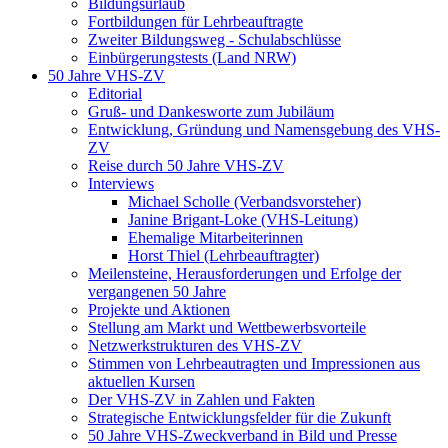
Bildungsurlaub
Fortbildungen für Lehrbeauftragte
Zweiter Bildungsweg - Schulabschlüsse
Einbürgerungstests (Land NRW)
50 Jahre VHS-ZV
Editorial
Gruß- und Dankesworte zum Jubiläum
Entwicklung, Gründung und Namensgebung des VHS-
ZV
Reise durch 50 Jahre VHS-ZV
Interviews
Michael Scholle (Verbandsvorsteher)
Janine Brigant-Loke (VHS-Leitung)
Ehemalige Mitarbeiterinnen
Horst Thiel (Lehrbeauftragter)
Meilensteine, Herausforderungen und Erfolge der
vergangenen 50 Jahre
Projekte und Aktionen
Stellung am Markt und Wettbewerbsvorteile
Netzwerkstrukturen des VHS-ZV
Stimmen von Lehrbeautragten und Impressionen aus
aktuellen Kursen
Der VHS-ZV in Zahlen und Fakten
Strategische Entwicklungsfelder für die Zukunft
50 Jahre VHS-Zweckverband in Bild und Presse