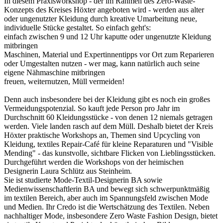
In diesem Praxisworkshop - der im Rahmen des Zero-Waste-
Konzepts des Kreises Höxter angeboten wird - werden aus alter
oder ungenutzter Kleidung durch kreative Umarbeitung neue,
individuelle Stücke gestaltet. So einfach geht's:
einfach zwischen 9 und 12 Uhr kaputte oder ungenutzte Kleidung
mitbringen
Maschinen, Material und Expertinnentipps vor Ort zum Reparieren
oder Umgestalten nutzen - wer mag, kann natürlich auch seine
eigene Nähmaschine mitbringen
freuen, weiternutzen, Müll vermeiden!
Denn auch insbesondere bei der Kleidung gibt es noch ein großes
Vermeidungspotenzial. So kauft jede Person pro Jahr im
Durchschnitt 60 Kleidungsstücke - von denen 12 niemals getragen
werden. Viele landen rasch auf dem Müll. Deshalb bietet der Kreis
Höxter praktische Workshops an, Themen sind Upcycling von
Kleidung, textiles Repair-Café für kleine Reparaturen und "Visible
Mending" - das kunstvolle, sichtbare Flicken von Lieblingsstücken.
Durchgeführt werden die Workshops von der heimischen
Designerin Laura Schlütz aus Steinheim.
Sie ist studierte Mode-Textil-Designerin BA sowie
Medienwissenschaftlerin BA und bewegt sich schwerpunktmäßig
im textilen Bereich, aber auch im Spannungsfeld zwischen Mode
und Medien. Ihr Credo ist die Wertschätzung des Textilen. Neben
nachhaltiger Mode, insbesondere Zero Waste Fashion Design, bietet