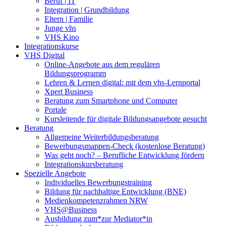
Beruf | IT
Integration | Grundbildung
Eltern | Familie
Junge vhs
VHS Kino
Integrationskurse
VHS Digital
Online-Angebote aus dem regulären
Bildungsprogramm
Lehren & Lernen digital: mit dem vhs-Lernportal
Xpert Business
Beratung zum Smartphone und Computer
Portale
Kursleitende für digitale Bildungsangebote gesucht
Beratung
Allgemeine Weiterbildungsberatung
Bewerbungsmappen-Check (kostenlose Beratung)
Was geht noch? – Berufliche Entwicklung fördern
Integrationskursberatung
Spezielle Angebote
Individuelles Bewerbungstraining
Bildung für nachhaltige Entwicklung (BNE)
Medienkompetenzrahmen NRW
VHS@Business
Ausbildung zum*zur Mediator*in