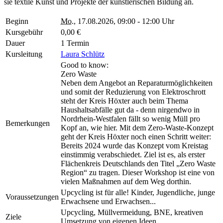
sie textile Kunst und Projekte der künstlerischen Bildung an.
Beginn
Mo.
, 17.08.2026, 09:00 - 12:00 Uhr
Kursgebühr
0,00 €
Dauer
1 Termin
Kursleitung
Laura Schlütz
Good to know:
Zero Waste
Neben dem Angebot an Reparaturmöglichkeiten
und somit der Reduzierung von Elektroschrott
steht der Kreis Höxter auch beim Thema
Haushaltsabfälle gut da - denn nirgendwo in
Nordrhein-Westfalen fällt so wenig Müll pro
Bemerkungen
Kopf an, wie hier. Mit dem Zero-Waste-Konzept
geht der Kreis Höxter noch einen Schritt weiter:
Bereits 2024 wurde das Konzept vom Kreistag
einstimmig verabschiedet. Ziel ist es, als erster
Flächenkreis Deutschlands den Titel „Zero Waste
Region“ zu tragen. Dieser Workshop ist eine von
vielen Maßnahmen auf dem Weg dorthin.
Upcycling ist für alle! Kinder, Jugendliche, junge
Voraussetzungen
Erwachsene und Erwachsen...
Upcycling, Müllvermeidung, BNE, kreativen
Ziele
Umsetzung von eigenen Ideen