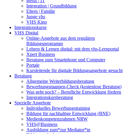
Beruf | IT
Integration | Grundbildung
Eltern | Familie
Junge vhs
VHS Kino
Integrationskurse
VHS Digital
Online-Angebote aus dem regulären
Bildungsprogramm
Lehren & Lernen digital: mit dem vhs-Lernportal
Xpert Business
Beratung zum Smartphone und Computer
Portale
Kursleitende für digitale Bildungsangebote gesucht
Beratung
Allgemeine Weiterbildungsberatung
Bewerbungsmappen-Check (kostenlose Beratung)
Was geht noch? – Berufliche Entwicklung fördern
Integrationskursberatung
Spezielle Angebote
Individuelles Bewerbungstraining
Bildung für nachhaltige Entwicklung (BNE)
Medienkompetenzrahmen NRW
VHS@Business
Ausbildung zum*zur Mediator*in