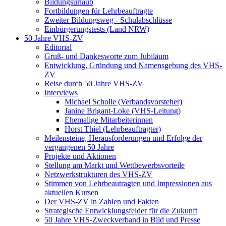
Bildungsurlaub
Fortbildungen für Lehrbeauftragte
Zweiter Bildungsweg - Schulabschlüsse
Einbürgerungstests (Land NRW)
50 Jahre VHS-ZV
Editorial
Gruß- und Dankesworte zum Jubiläum
Entwicklung, Gründung und Namensgebung des VHS-
ZV
Reise durch 50 Jahre VHS-ZV
Interviews
Michael Scholle (Verbandsvorsteher)
Janine Brigant-Loke (VHS-Leitung)
Ehemalige Mitarbeiterinnen
Horst Thiel (Lehrbeauftragter)
Meilensteine, Herausforderungen und Erfolge der
vergangenen 50 Jahre
Projekte und Aktionen
Stellung am Markt und Wettbewerbsvorteile
Netzwerkstrukturen des VHS-ZV
Stimmen von Lehrbeautragten und Impressionen aus
aktuellen Kursen
Der VHS-ZV in Zahlen und Fakten
Strategische Entwicklungsfelder für die Zukunft
50 Jahre VHS-Zweckverband in Bild und Presse