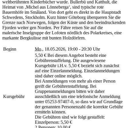
weltberühmten Kinderbücher wurde. Bullerbü und Katthult, die
Heimat von ‚Michel aus Lönneberga‘, sind typische rote
Bauernhöfe im Småland. Von dort geht es direkt in die Hauptstadt
Schwedens, Stockholm. Kurz hinter Göteborg überqueren Sie die
Grenze nach Norwegen, folgen der Küste und den beeindruckenden
Fjorden weiter gen Norden. Per Fähre reisen Sie auf die
malerische Inselgruppe der Lofoten nördlich des Polarkreises, eine
markante Bergkulisse mit bunten Holzdörfern.
Beginn
Mo.
, 18.05.2026, 19:00 - 20:30 Uhr
5,50 € Bei diesem Angebot besteht eine
Gebührenstaffelung. Die ausgewiesene
Kursgebühr i.H.v. 5,50 € bezieht sich zunächst
auf eine Einzelanmeldung. Einzelanmeldungen
sind daher online möglich.
Bei Anmeldungen von mehr als einer Person
greift die Gebührenstaffelung. Bei
Gruppenanmeldungen bitten wir daher
Kursgebühr
ausschließlich um eine telefonische Anmeldung
unter 05253-97407-0, so dass wir auf Grundlage
der genannten Personenzahl die korrekte Gebühr
ermitteln können.
Die Gebühren sind wie folgt gestaffelt:
Einzelperson: 5,50 €
2 Personen: 10,00 €