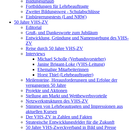
Bildungsurlaub
Fortbildungen für Lehrbeauftragte
Zweiter Bildungsweg - Schulabschlüsse
Einbürgerungstests (Land NRW)
50 Jahre VHS-ZV
Editorial
Gruß- und Dankesworte zum Jubiläum
Entwicklung, Gründung und Namensgebung des VHS-
ZV
Reise durch 50 Jahre VHS-ZV
Interviews
Michael Scholle (Verbandsvorsteher)
Janine Brigant-Loke (VHS-Leitung)
Ehemalige Mitarbeiterinnen
Horst Thiel (Lehrbeauftragter)
Meilensteine, Herausforderungen und Erfolge der
vergangenen 50 Jahre
Projekte und Aktionen
Stellung am Markt und Wettbewerbsvorteile
Netzwerkstrukturen des VHS-ZV
Stimmen von Lehrbeautragten und Impressionen aus
aktuellen Kursen
Der VHS-ZV in Zahlen und Fakten
Strategische Entwicklungsfelder für die Zukunft
50 Jahre VHS-Zweckverband in Bild und Presse