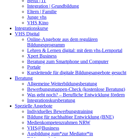
Beruf | IT
Integration | Grundbildung
Eltern | Familie
Junge vhs
VHS Kino
Integrationskurse
VHS Digital
Online-Angebote aus dem regulären
Bildungsprogramm
Lehren & Lernen digital: mit dem vhs-Lernportal
Xpert Business
Beratung zum Smartphone und Computer
Portale
Kursleitende für digitale Bildungsangebote gesucht
Beratung
Allgemeine Weiterbildungsberatung
Bewerbungsmappen-Check (kostenlose Beratung)
Was geht noch? – Berufliche Entwicklung fördern
Integrationskursberatung
Spezielle Angebote
Individuelles Bewerbungstraining
Bildung für nachhaltige Entwicklung (BNE)
Medienkompetenzrahmen NRW
VHS@Business
Ausbildung zum*zur Mediator*in