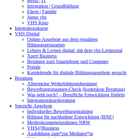
Beruf | IT
Integration | Grundbildung
Eltern | Familie
Junge vhs
VHS Kino
Integrationskurse
VHS Digital
Online-Angebote aus dem regulären
Bildungsprogramm
Lehren & Lernen digital: mit dem vhs-Lernportal
Xpert Business
Beratung zum Smartphone und Computer
Portale
Kursleitende für digitale Bildungsangebote gesucht
Beratung
Allgemeine Weiterbildungsberatung
Bewerbungsmappen-Check (kostenlose Beratung)
Was geht noch? – Berufliche Entwicklung fördern
Integrationskursberatung
Spezielle Angebote
Individuelles Bewerbungstraining
Bildung für nachhaltige Entwicklung (BNE)
Medienkompetenzrahmen NRW
VHS@Business
Ausbildung zum*zur Mediator*in