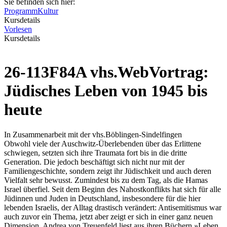
Sie befinden sich hier:
Programm
Kultur
Kursdetails
Vorlesen
Kursdetails
26-113F84A vhs.WebVortrag:
Jüdisches Leben von 1945 bis
heute
In Zusammenarbeit mit der vhs.Böblingen-Sindelfingen
Obwohl viele der Auschwitz-Überlebenden über das Erlittene
schwiegen, setzten sich ihre Traumata fort bis in die dritte
Generation. Die jedoch beschäftigt sich nicht nur mit der
Familiengeschichte, sondern zeigt ihr Jüdischkeit und auch deren
Vielfalt sehr bewusst. Zumindest bis zu dem Tag, als die Hamas
Israel überfiel. Seit dem Beginn des Nahostkonflikts hat sich für alle
Jüdinnen und Juden in Deutschland, insbesondere für die hier
lebenden Israelis, der Alltag drastisch verändert: Antisemitismus war
auch zuvor ein Thema, jetzt aber zeigt er sich in einer ganz neuen
Dimension. Andrea von Treuenfeld liest aus ihren Büchern »Leben