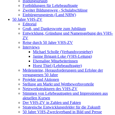
Bildungsurlaub
Fortbildungen für Lehrbeauftragte
Zweiter Bildungsweg - Schulabschlüsse
Einbürgerungstests (Land NRW)
50 Jahre VHS-ZV
Editorial
Gruß- und Dankesworte zum Jubiläum
Entwicklung, Gründung und Namensgebung des VHS-
ZV
Reise durch 50 Jahre VHS-ZV
Interviews
Michael Scholle (Verbandsvorsteher)
Janine Brigant-Loke (VHS-Leitung)
Ehemalige Mitarbeiterinnen
Horst Thiel (Lehrbeauftragter)
Meilensteine, Herausforderungen und Erfolge der
vergangenen 50 Jahre
Projekte und Aktionen
Stellung am Markt und Wettbewerbsvorteile
Netzwerkstrukturen des VHS-ZV
Stimmen von Lehrbeautragten und Impressionen aus
aktuellen Kursen
Der VHS-ZV in Zahlen und Fakten
Strategische Entwicklungsfelder für die Zukunft
50 Jahre VHS-Zweckverband in Bild und Presse