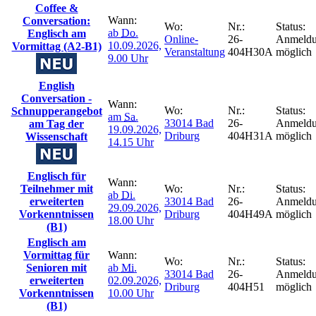
Coffee &
Wann:
Conversation:
Wo:
Nr.:
Status:
ab
Do.
Englisch am
Online-
26-
Anmeld
10.09.2026,
Vormittag (A2-B1)
Veranstaltung
404H30A
möglich
9.00 Uhr
English
Conversation -
Wann:
Wo:
Nr.:
Status:
Schnupperangebot
am
Sa.
33014 Bad
26-
Anmeld
am Tag der
19.09.2026,
Driburg
404H31A
möglich
Wissenschaft
14.15 Uhr
Englisch für
Wann:
Teilnehmer mit
Wo:
Nr.:
Status:
ab
Di.
erweiterten
33014 Bad
26-
Anmeld
29.09.2026,
Vorkenntnissen
Driburg
404H49A
möglich
18.00 Uhr
(B1)
Englisch am
Vormittag für
Wann:
Wo:
Nr.:
Status:
Senioren mit
ab
Mi.
33014 Bad
26-
Anmeld
erweiterten
02.09.2026,
Driburg
404H51
möglich
Vorkenntnissen
10.00 Uhr
(B1)