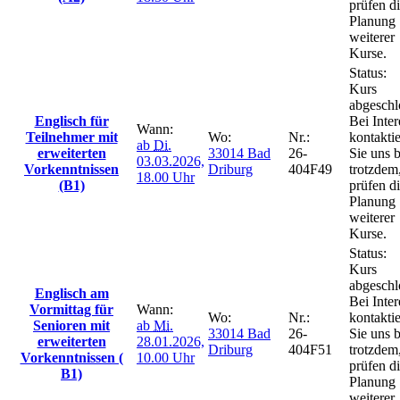
prüfen d
Planung
weiterer
Kurse.
Status:
Kurs
abgeschl
Englisch für
Bei Inter
Wann:
Teilnehmer mit
Wo:
Nr.:
kontakti
ab
Di.
erweiterten
33014 Bad
26-
Sie uns b
03.03.2026,
Vorkenntnissen
Driburg
404F49
trotzdem
18.00 Uhr
(B1)
prüfen d
Planung
weiterer
Kurse.
Status:
Kurs
abgeschl
Englisch am
Bei Inter
Vormittag für
Wann:
Wo:
Nr.:
kontakti
Senioren mit
ab
Mi.
33014 Bad
26-
Sie uns b
erweiterten
28.01.2026,
Driburg
404F51
trotzdem
Vorkenntnissen (
10.00 Uhr
prüfen d
B1)
Planung
weiterer