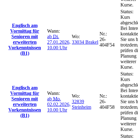
Kurse.
Status:
Kurs
abgeschl
Englisch am
Bei Inter
Vormittag für
Wann:
Nr.:
kontakti
Senioren mit
ab
Di.
Wo:
26-
Sie uns b
erweiterten
27.01.2026,
33034 Brakel
404F54
trotzdem
Vorkenntnissen
10.00 Uhr
prüfen d
(B1)
Planung
weiterer
Kurse.
Status:
Kurs
abgeschl
Englisch am
Bei Inter
Vormittag für
Wann:
Wo:
Nr.:
kontakti
Senioren mit
ab
Mo.
32839
26-
Sie uns b
erweiterten
02.02.2026,
Steinheim
404F58
trotzdem
Vorkenntnissen
10.00 Uhr
prüfen d
(B1)
Planung
weiterer
Kurse.
Status: