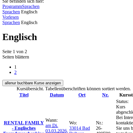
Sie befinden sich hier:
Programm
Sprachen
Sprachen
Englisch
Vorlesen
Sprachen
Englisch
Englisch
Seite 1 von 2
Seiten blättern
1
2
alle
nur buchbare
Kurse anzeigen
Kursübersicht. Tabellenüberschriften können sortiert werden.
Titel
Datum
Ort
Nr.
Kursst
Status:
Kurs
abgeschl
Bei Inter
Wann:
RENTAL FAMILY
Wo:
Nr.:
kontakti
am
Di.
- Englisches
33014 Bad
26-
Sie uns b
03.03.2026,