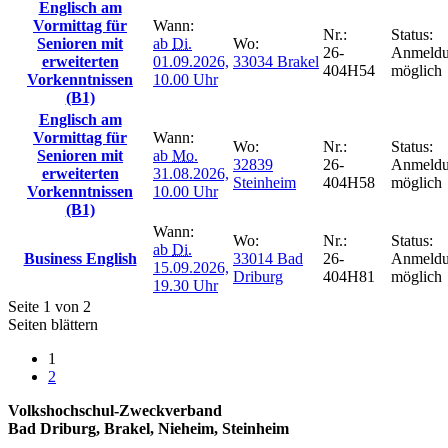
Englisch am
Vormittag für
Wann:
Nr.:
Status:
Senioren mit
ab
Di.
Wo:
26-
Anmeld
erweiterten
01.09.2026,
33034 Brakel
404H54
möglich
Vorkenntnissen
10.00 Uhr
(B1)
Englisch am
Vormittag für
Wann:
Wo:
Nr.:
Status:
Senioren mit
ab
Mo.
32839
26-
Anmeld
erweiterten
31.08.2026,
Steinheim
404H58
möglich
Vorkenntnissen
10.00 Uhr
(B1)
Wann:
Wo:
Nr.:
Status:
ab
Di.
Business English
33014 Bad
26-
Anmeld
15.09.2026,
Driburg
404H81
möglich
19.30 Uhr
Seite 1 von 2
Seiten blättern
1
2
Volkshochschul-Zweckverband
Bad Driburg, Brakel, Nieheim, Steinheim