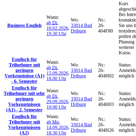
Kurs
abgeschl
Bei Inter
Wann:
Wo:
Nr.:
kontakti
ab
Di.
Business English
33014 Bad
26-
Sie uns b
10.02.2026,
Driburg
404F80
trotzdem
19.30 Uhr
prüfen d
Planung
weiterer
Kurse.
Englisch für
Wann:
Teilnehmer mit
Wo:
Nr.:
Status:
ab
Di.
geringen
33014 Bad
26-
Anmeld
15.09.2026,
Vorkenntnisse (A1)
Driburg
404H02
möglich
18.00 Uhr
- 6. Semester
Englisch für
Wann:
Teilnehmer mit sehr
Wo:
Nr.:
Status:
ab
Di.
geringen
33014 Bad
26-
Anmeld
29.09.2026,
Vorkenntnissen
Driburg
404H03
möglich
10.00 Uhr
(A1) - 2. Semester
Englisch für
Wann:
Wo:
Nr.:
Status:
Teilnehmer mit
ab
Mo.
33014 Bad
26-
Anmeld
Vorkenntnissen
14.09.2026,
Driburg
404H26
möglich
(A2)
18.30 Uhr