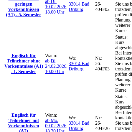
ab
Di.
geringen
33014 Bad
26-
Sie uns b
10.02.2026,
Vorkenntnissen
Driburg
404F02
trotzdem
18.00 Uhr
(A1) - 5. Semester
prüfen d
Planung
weiterer
Kurse.
Status:
Kurs
abgeschl
Bei Inter
Englisch für
Wann:
Wo:
Nr.:
kontakti
Teilnehmer ohne
ab
Di.
33014 Bad
26-
Sie uns b
Vorkenntnisse (A1)
24.02.2026,
Driburg
404F03
trotzdem
- 1. Semester
10.00 Uhr
prüfen d
Planung
weiterer
Kurse.
Status:
Kurs
abgeschl
Bei Inter
Englisch für
Wann:
Wo:
Nr.:
kontakti
Teilnehmer mit
ab
Mo.
33014 Bad
26-
Sie uns b
Vorkenntnissen
09.02.2026,
Driburg
404F26
trotzdem
(A2)
18.30 Uhr