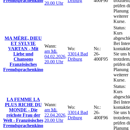
Fremdsprachenkino
Driburg
400F90
trotzdem
20.00 Uhr
prüfen d
Planung
weiterer
Kurse.
Status:
Kurs
MA MÈRE, DIEU
abgeschl
ET SYLVIE
Bei Inter
Wann:
VARTAN - Mit
Wo:
Nr.:
kontakti
am
Mi.
Liebe und
33014 Bad
26-
Sie uns b
04.02.2026,
Chansons
Driburg
400F95
trotzdem
20.00 Uhr
Französisches
prüfen d
Fremdsprachenkino
Planung
weiterer
Kurse.
Status:
Kurs
abgeschl
LA FEMME LA
Bei Inter
PLUS RICHE DU
Wann:
Wo:
Nr.:
kontakti
MONDE - Die
am
Mi.
33014 Bad
26-
Sie uns b
reichste Frau der
22.04.2026,
Driburg
400F96
trotzdem
Welt - Französisches
20.00 Uhr
prüfen d
Fremdsprachenkino
Planung