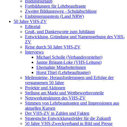
Bildungsurlaub
Fortbildungen für Lehrbeauftragte
Zweiter Bildungsweg - Schulabschlüsse
Einbürgerungstests (Land NRW)
50 Jahre VHS-ZV
Editorial
Gruß- und Dankesworte zum Jubiläum
Entwicklung, Gründung und Namensgebung des VHS-
ZV
Reise durch 50 Jahre VHS-ZV
Interviews
Michael Scholle (Verbandsvorsteher)
Janine Brigant-Loke (VHS-Leitung)
Ehemalige Mitarbeiterinnen
Horst Thiel (Lehrbeauftragter)
Meilensteine, Herausforderungen und Erfolge der
vergangenen 50 Jahre
Projekte und Aktionen
Stellung am Markt und Wettbewerbsvorteile
Netzwerkstrukturen des VHS-ZV
Stimmen von Lehrbeautragten und Impressionen aus
aktuellen Kursen
Der VHS-ZV in Zahlen und Fakten
Strategische Entwicklungsfelder für die Zukunft
50 Jahre VHS-Zweckverband in Bild und Presse