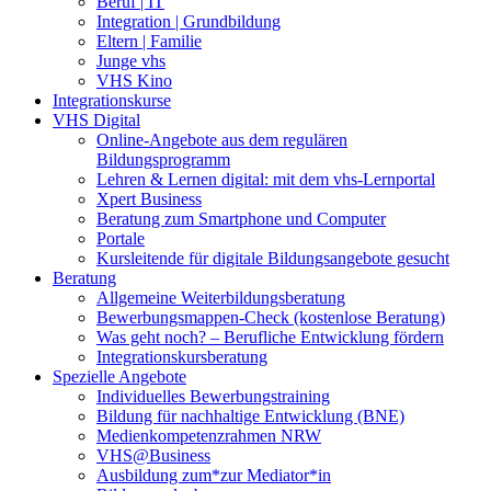
Beruf | IT
Integration | Grundbildung
Eltern | Familie
Junge vhs
VHS Kino
Integrationskurse
VHS Digital
Online-Angebote aus dem regulären
Bildungsprogramm
Lehren & Lernen digital: mit dem vhs-Lernportal
Xpert Business
Beratung zum Smartphone und Computer
Portale
Kursleitende für digitale Bildungsangebote gesucht
Beratung
Allgemeine Weiterbildungsberatung
Bewerbungsmappen-Check (kostenlose Beratung)
Was geht noch? – Berufliche Entwicklung fördern
Integrationskursberatung
Spezielle Angebote
Individuelles Bewerbungstraining
Bildung für nachhaltige Entwicklung (BNE)
Medienkompetenzrahmen NRW
VHS@Business
Ausbildung zum*zur Mediator*in