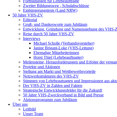
Fortbildungen für Lehrbeauftragte
Zweiter Bildungsweg - Schulabschlüsse
Einbürgerungstests (Land NRW)
50 Jahre VHS-ZV
Editorial
Gruß- und Dankesworte zum Jubiläum
Entwicklung, Gründung und Namensgebung des VHS-
Reise durch 50 Jahre VHS-ZV
Interviews
Michael Scholle (Verbandsvorsteher)
Janine Brigant-Loke (VHS-Leitung)
Ehemalige Mitarbeiterinnen
Horst Thiel (Lehrbeauftragter)
Meilensteine, Herausforderungen und Erfolge der verga
Projekte und Aktionen
Stellung am Markt und Wettbewerbsvorteile
Netzwerkstrukturen des VHS-ZV
Stimmen von Lehrbeautragten und Impressionen aus akt
Der VHS-ZV in Zahlen und Fakten
Strategische Entwicklungsfelder für die Zukunft
50 Jahre VHS-Zweckverband in Bild und Presse
Aktionsprogramm zum Jubiläum
Über uns
Leitbild
Unser Team