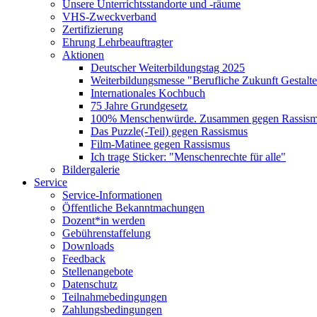
Unsere Unterrichtsstandorte und -räume
VHS-Zweckverband
Zertifizierung
Ehrung Lehrbeauftragter
Aktionen
Deutscher Weiterbildungstag 2025
Weiterbildungsmesse "Berufliche Zukunft Gestalt
Internationales Kochbuch
75 Jahre Grundgesetz
100% Menschenwürde. Zusammen gegen Rassismu
Das Puzzle(-Teil) gegen Rassismus
Film-Matinee gegen Rassismus
Ich trage Sticker: "Menschenrechte für alle"
Bildergalerie
Service
Service-Informationen
Öffentliche Bekanntmachungen
Dozent*in werden
Gebührenstaffelung
Downloads
Feedback
Stellenangebote
Datenschutz
Teilnahmebedingungen
Zahlungsbedingungen