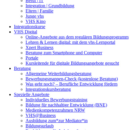
Beruf | IT
Integration | Grundbildung
Eltern | Familie
Junge vhs
VHS Kino
Integrationskurse
VHS Digital
Online-Angebote aus dem regulären Bildungsprogramm
Lehren & Lernen digital: mit dem vhs-Lernportal
Xpert Business
Beratung zum Smartphone und Computer
Portale
Kursleitende für digitale Bildungsangebote gesucht
Beratung
Allgemeine Weiterbildungsberatung
Bewerbungsmappen-Check (kostenlose Beratung)
Was geht noch? – Berufliche Entwicklung fördern
Integrationskursberatung
Spezielle Angebote
Individuelles Bewerbungstraining
Bildung für nachhaltige Entwicklung (BNE)
Medienkompetenzrahmen NRW
VHS@Business
Ausbildung zum*zur Mediator*in
Bildungsurlaub