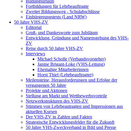
Bildungsurlaub
Fortbildungen für Lehrbeauftragte
Zweiter Bildungsweg - Schulabschlüsse
Einbürgerungstests (Land NRW)
50 Jahre VHS-ZV
Editorial
Gruß- und Dankesworte zum Jubiläum
Entwicklung, Gründung und Namensgebung des VHS-
ZV
Reise durch 50 Jahre VHS-ZV
Interviews
Michael Scholle (Verbandsvorsteher)
Janine Brigant-Loke (VHS-Leitung)
Ehemalige Mitarbeiterinnen
Horst Thiel (Lehrbeauftragter)
Meilensteine, Herausforderungen und Erfolge der
vergangenen 50 Jahre
Projekte und Aktionen
Stellung am Markt und Wettbewerbsvorteile
Netzwerkstrukturen des VHS-ZV
Stimmen von Lehrbeautragten und Impressionen aus
aktuellen Kursen
Der VHS-ZV in Zahlen und Fakten
Strategische Entwicklungsfelder für die Zukunft
50 Jahre VHS-Zweckverband in Bild und Presse