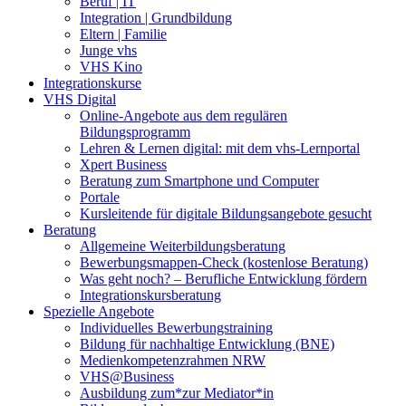
Beruf | IT
Integration | Grundbildung
Eltern | Familie
Junge vhs
VHS Kino
Integrationskurse
VHS Digital
Online-Angebote aus dem regulären
Bildungsprogramm
Lehren & Lernen digital: mit dem vhs-Lernportal
Xpert Business
Beratung zum Smartphone und Computer
Portale
Kursleitende für digitale Bildungsangebote gesucht
Beratung
Allgemeine Weiterbildungsberatung
Bewerbungsmappen-Check (kostenlose Beratung)
Was geht noch? – Berufliche Entwicklung fördern
Integrationskursberatung
Spezielle Angebote
Individuelles Bewerbungstraining
Bildung für nachhaltige Entwicklung (BNE)
Medienkompetenzrahmen NRW
VHS@Business
Ausbildung zum*zur Mediator*in