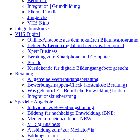
Beruf | IT
Integration | Grundbildung
Eltern | Familie
Junge vhs
VHS Kino
Integrationskurse
VHS Digital
Online-Angebote aus dem regulären Bildungsprogramm
Lehren & Lernen digital: mit dem vhs-Lernportal
Xpert Business
Beratung zum Smartphone und Computer
Portale
Kursleitende für digitale Bildungsangebote gesucht
Beratung
Allgemeine Weiterbildungsberatung
Bewerbungsmappen-Check (kostenlose Beratung)
Was geht noch? – Berufliche Entwicklung fördern
Integrationskursberatung
Spezielle Angebote
Individuelles Bewerbungstraining
Bildung für nachhaltige Entwicklung (BNE)
Medienkompetenzrahmen NRW
VHS@Business
Ausbildung zum*zur Mediator*in
Bildungsurlaub