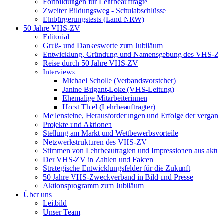
Fortbildungen für Lehrbeauftragte
Zweiter Bildungsweg - Schulabschlüsse
Einbürgerungstests (Land NRW)
50 Jahre VHS-ZV
Editorial
Gruß- und Dankesworte zum Jubiläum
Entwicklung, Gründung und Namensgebung des VHS-
Reise durch 50 Jahre VHS-ZV
Interviews
Michael Scholle (Verbandsvorsteher)
Janine Brigant-Loke (VHS-Leitung)
Ehemalige Mitarbeiterinnen
Horst Thiel (Lehrbeauftragter)
Meilensteine, Herausforderungen und Erfolge der verga
Projekte und Aktionen
Stellung am Markt und Wettbewerbsvorteile
Netzwerkstrukturen des VHS-ZV
Stimmen von Lehrbeautragten und Impressionen aus akt
Der VHS-ZV in Zahlen und Fakten
Strategische Entwicklungsfelder für die Zukunft
50 Jahre VHS-Zweckverband in Bild und Presse
Aktionsprogramm zum Jubiläum
Über uns
Leitbild
Unser Team