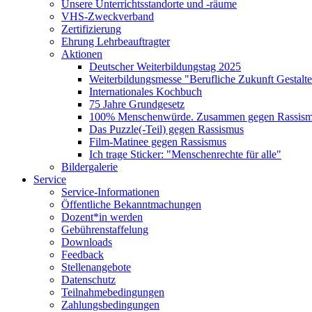
Unsere Unterrichtsstandorte und -räume
VHS-Zweckverband
Zertifizierung
Ehrung Lehrbeauftragter
Aktionen
Deutscher Weiterbildungstag 2025
Weiterbildungsmesse "Berufliche Zukunft Gestalt
Internationales Kochbuch
75 Jahre Grundgesetz
100% Menschenwürde. Zusammen gegen Rassismu
Das Puzzle(-Teil) gegen Rassismus
Film-Matinee gegen Rassismus
Ich trage Sticker: "Menschenrechte für alle"
Bildergalerie
Service
Service-Informationen
Öffentliche Bekanntmachungen
Dozent*in werden
Gebührenstaffelung
Downloads
Feedback
Stellenangebote
Datenschutz
Teilnahmebedingungen
Zahlungsbedingungen