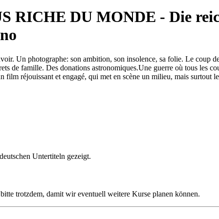
RICHE DU MONDE - Die reichs
ino
oir. Un pho­tographe: son ambition, son insolence, sa folie. Le coup de
rets de famille. Des donations astronomiques.Une guerre où tous les co
n film réjouissant et engagé, qui met en scène un milieu, mais surtout l
deutschen Untertiteln gezeigt.
s bitte trotzdem, damit wir eventuell weitere Kurse planen können.