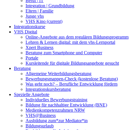
Beruf | IT
Integration | Grundbildung
Eltern | Familie
Junge vhs
VHS Kino
(current)
Integrationskurse
VHS Digital
Online-Angebote aus dem regulären Bildungsprogramm
Lehren & Lernen digital: mit dem vhs-Lernportal
Xpert Business
Beratung zum Smartphone und Computer
Portale
Kursleitende für digitale Bildungsangebote gesucht
Beratung
Allgemeine Weiterbildungsberatung
Bewerbungsmappen-Check (kostenlose Beratung)
Was geht noch? – Berufliche Entwicklung fördern
Integrationskursberatung
Spezielle Angebote
Individuelles Bewerbungstraining
Bildung für nachhaltige Entwicklung (BNE)
Medienkompetenzrahmen NRW
VHS@Business
Ausbildung zum*zur Mediator*in
Bildungsurlaub