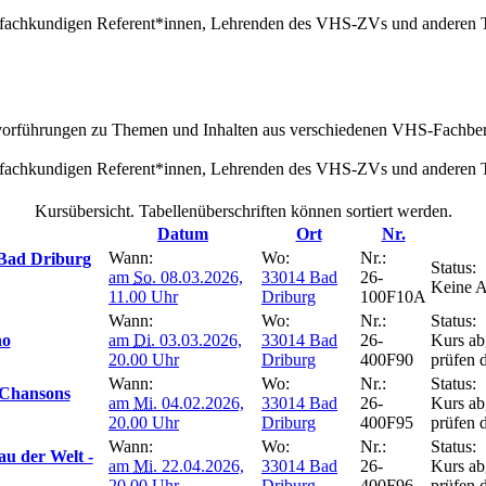
it fachkundigen Referent*innen, Lehrenden des VHS-ZVs und anderen T
vorführungen zu Themen und Inhalten aus verschiedenen VHS-Fachbere
it fachkundigen Referent*innen, Lehrenden des VHS-ZVs und anderen T
Kursübersicht. Tabellenüberschriften können sortiert werden.
Datum
Ort
Nr.
Wann:
Wo:
Nr.:
 Bad Driburg
Status:
am
So.
08.03.2026,
33014 Bad
26-
Keine 
11.00 Uhr
Driburg
100F10A
Wann:
Wo:
Nr.:
Status:
no
am
Di.
03.03.2026,
33014 Bad
26-
Kurs abg
20.00 Uhr
Driburg
400F90
prüfen 
Wann:
Wo:
Nr.:
Status:
Chansons
am
Mi.
04.02.2026,
33014 Bad
26-
Kurs abg
20.00 Uhr
Driburg
400F95
prüfen 
Wann:
Wo:
Nr.:
Status:
 der Welt -
am
Mi.
22.04.2026,
33014 Bad
26-
Kurs abg
20.00 Uhr
Driburg
400F96
prüfen 