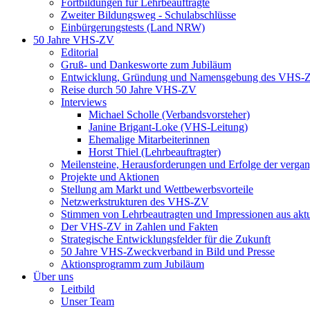
Fortbildungen für Lehrbeauftragte
Zweiter Bildungsweg - Schulabschlüsse
Einbürgerungstests (Land NRW)
50 Jahre VHS-ZV
Editorial
Gruß- und Dankesworte zum Jubiläum
Entwicklung, Gründung und Namensgebung des VHS-
Reise durch 50 Jahre VHS-ZV
Interviews
Michael Scholle (Verbandsvorsteher)
Janine Brigant-Loke (VHS-Leitung)
Ehemalige Mitarbeiterinnen
Horst Thiel (Lehrbeauftragter)
Meilensteine, Herausforderungen und Erfolge der verga
Projekte und Aktionen
Stellung am Markt und Wettbewerbsvorteile
Netzwerkstrukturen des VHS-ZV
Stimmen von Lehrbeautragten und Impressionen aus akt
Der VHS-ZV in Zahlen und Fakten
Strategische Entwicklungsfelder für die Zukunft
50 Jahre VHS-Zweckverband in Bild und Presse
Aktionsprogramm zum Jubiläum
Über uns
Leitbild
Unser Team