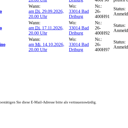
Wann:
Wo:
Nr.:
Status:
o
am
Di.
29.09.2026,
33014 Bad
26-
Anmeld
20.00 Uhr
Driburg
400H91
Wann:
Wo:
Nr.:
Status:
o
am
Di.
17.11.2026,
33014 Bad
26-
Anmeld
20.00 Uhr
Driburg
400H92
Wann:
Wo:
Nr.:
Status:
ino
am
Mi.
14.10.2026,
33014 Bad
26-
Anmeld
20.00 Uhr
Driburg
400H97
stätigen Sie diese E-Mail-Adresse bitte als vertrauenswürdig.