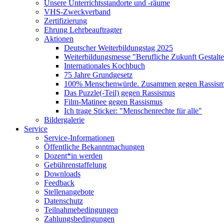
Unsere Unterrichtsstandorte und -räume
VHS-Zweckverband
Zertifizierung
Ehrung Lehrbeauftragter
Aktionen
Deutscher Weiterbildungstag 2025
Weiterbildungsmesse "Berufliche Zukunft Gestalt
Internationales Kochbuch
75 Jahre Grundgesetz
100% Menschenwürde. Zusammen gegen Rassismu
Das Puzzle(-Teil) gegen Rassismus
Film-Matinee gegen Rassismus
Ich trage Sticker: "Menschenrechte für alle"
Bildergalerie
Service
Service-Informationen
Öffentliche Bekanntmachungen
Dozent*in werden
Gebührenstaffelung
Downloads
Feedback
Stellenangebote
Datenschutz
Teilnahmebedingungen
Zahlungsbedingungen