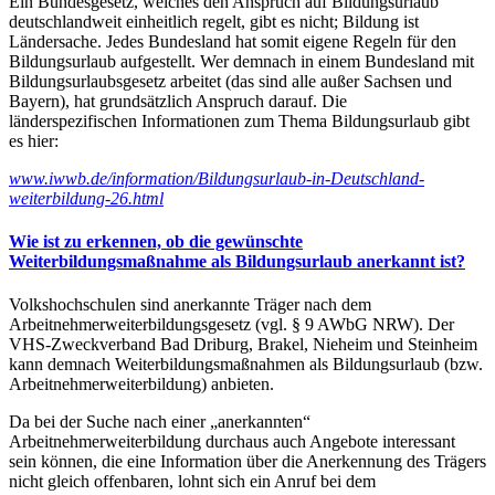
Ein Bundesgesetz, welches den Anspruch auf Bildungsurlaub
deutschlandweit einheitlich regelt, gibt es nicht; Bildung ist
Ländersache. Jedes Bundesland hat somit eigene Regeln für den
Bildungsurlaub aufgestellt. Wer demnach in einem Bundesland mit
Bildungsurlaubsgesetz arbeitet (das sind alle außer Sachsen und
Bayern), hat grundsätzlich Anspruch darauf. Die
länderspezifischen Informationen zum Thema Bildungsurlaub gibt
es hier:
www.iwwb.de/information/Bildungsurlaub-in-Deutschland-
weiterbildung-26.html
Wie ist zu erkennen, ob die gewünschte
Weiterbildungsmaßnahme als Bildungsurlaub anerkannt ist?
Volkshochschulen sind anerkannte Träger nach dem
Arbeitnehmerweiterbildungsgesetz (vgl. § 9 AWbG NRW). Der
VHS-Zweckverband Bad Driburg, Brakel, Nieheim und Steinheim
kann demnach Weiterbildungsmaßnahmen als Bildungsurlaub (bzw.
Arbeitnehmerweiterbildung) anbieten.
Da bei der Suche nach einer „anerkannten“
Arbeitnehmerweiterbildung durchaus auch Angebote interessant
sein können, die eine Information über die Anerkennung des Trägers
nicht gleich offenbaren, lohnt sich ein Anruf bei dem