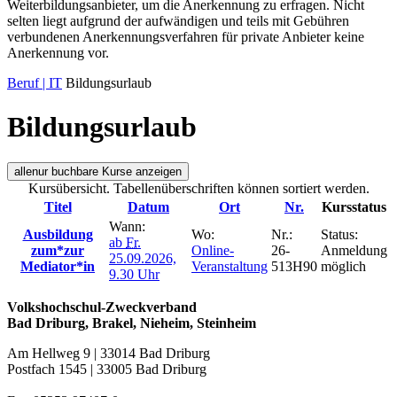
Weiterbildungsanbieter, um die Anerkennung zu erfragen. Nicht
selten liegt aufgrund der aufwändigen und teils mit Gebühren
verbundenen Anerkennungsverfahren für private Anbieter keine
Anerkennung vor.
Beruf | IT
Bildungsurlaub
Bildungsurlaub
alle
nur buchbare
Kurse anzeigen
Kursübersicht. Tabellenüberschriften können sortiert werden.
Titel
Datum
Ort
Nr.
Kursstatus
Wann:
Ausbildung
Wo:
Nr.:
Status:
ab
Fr.
zum*zur
Online-
26-
Anmeldung
25.09.2026,
Mediator*in
Veranstaltung
513H90
möglich
9.30 Uhr
Volkshochschul-Zweckverband
Bad Driburg, Brakel, Nieheim, Steinheim
Am Hellweg 9 | 33014 Bad Driburg
Postfach 1545 | 33005 Bad Driburg