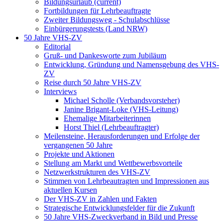
Bildungsurlaub
(current)
Fortbildungen für Lehrbeauftragte
Zweiter Bildungsweg - Schulabschlüsse
Einbürgerungstests (Land NRW)
50 Jahre VHS-ZV
Editorial
Gruß- und Dankesworte zum Jubiläum
Entwicklung, Gründung und Namensgebung des VHS-
ZV
Reise durch 50 Jahre VHS-ZV
Interviews
Michael Scholle (Verbandsvorsteher)
Janine Brigant-Loke (VHS-Leitung)
Ehemalige Mitarbeiterinnen
Horst Thiel (Lehrbeauftragter)
Meilensteine, Herausforderungen und Erfolge der
vergangenen 50 Jahre
Projekte und Aktionen
Stellung am Markt und Wettbewerbsvorteile
Netzwerkstrukturen des VHS-ZV
Stimmen von Lehrbeautragten und Impressionen aus
aktuellen Kursen
Der VHS-ZV in Zahlen und Fakten
Strategische Entwicklungsfelder für die Zukunft
50 Jahre VHS-Zweckverband in Bild und Presse