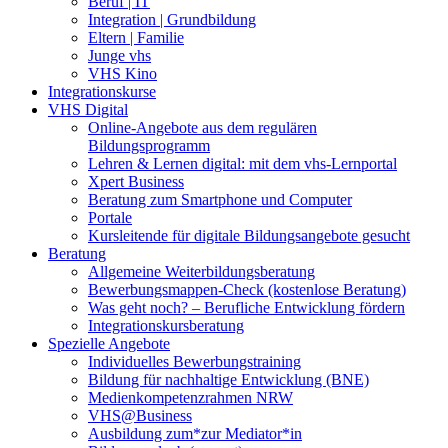
Beruf | IT
Integration | Grundbildung
Eltern | Familie
Junge vhs
VHS Kino
Integrationskurse
VHS Digital
Online-Angebote aus dem regulären
Bildungsprogramm
Lehren & Lernen digital: mit dem vhs-Lernportal
Xpert Business
Beratung zum Smartphone und Computer
Portale
Kursleitende für digitale Bildungsangebote gesucht
Beratung
Allgemeine Weiterbildungsberatung
Bewerbungsmappen-Check (kostenlose Beratung)
Was geht noch? – Berufliche Entwicklung fördern
Integrationskursberatung
Spezielle Angebote
Individuelles Bewerbungstraining
Bildung für nachhaltige Entwicklung (BNE)
Medienkompetenzrahmen NRW
VHS@Business
Ausbildung zum*zur Mediator*in