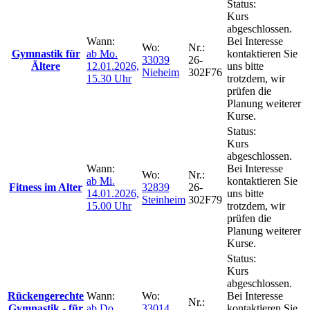
Status:
Kurs
abgeschlossen.
Wann:
Bei Interesse
Wo:
Nr.:
Gymnastik für
ab
Mo.
kontaktieren Sie
33039
26-
Ältere
12.01.2026,
uns bitte
Nieheim
302F76
15.30 Uhr
trotzdem, wir
prüfen die
Planung weiterer
Kurse.
Status:
Kurs
abgeschlossen.
Wann:
Bei Interesse
Wo:
Nr.:
ab
Mi.
kontaktieren Sie
Fitness im Alter
32839
26-
14.01.2026,
uns bitte
Steinheim
302F79
15.00 Uhr
trotzdem, wir
prüfen die
Planung weiterer
Kurse.
Status:
Kurs
abgeschlossen.
Rückengerechte
Wann:
Wo:
Bei Interesse
Nr.:
Gymnastik - für
ab
Do.
33014
kontaktieren Sie