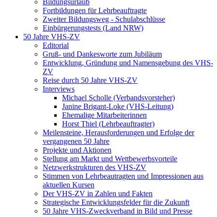
Bildungsurlaub
Fortbildungen für Lehrbeauftragte
Zweiter Bildungsweg - Schulabschlüsse
Einbürgerungstests (Land NRW)
50 Jahre VHS-ZV
Editorial
Gruß- und Dankesworte zum Jubiläum
Entwicklung, Gründung und Namensgebung des VHS-
ZV
Reise durch 50 Jahre VHS-ZV
Interviews
Michael Scholle (Verbandsvorsteher)
Janine Brigant-Loke (VHS-Leitung)
Ehemalige Mitarbeiterinnen
Horst Thiel (Lehrbeauftragter)
Meilensteine, Herausforderungen und Erfolge der
vergangenen 50 Jahre
Projekte und Aktionen
Stellung am Markt und Wettbewerbsvorteile
Netzwerkstrukturen des VHS-ZV
Stimmen von Lehrbeautragten und Impressionen aus
aktuellen Kursen
Der VHS-ZV in Zahlen und Fakten
Strategische Entwicklungsfelder für die Zukunft
50 Jahre VHS-Zweckverband in Bild und Presse