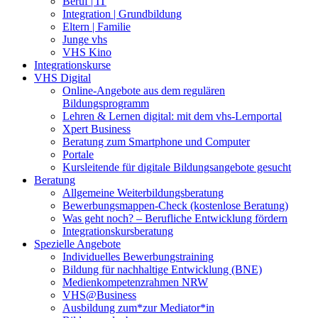
Beruf | IT
Integration | Grundbildung
Eltern | Familie
Junge vhs
VHS Kino
Integrationskurse
VHS Digital
Online-Angebote aus dem regulären
Bildungsprogramm
Lehren & Lernen digital: mit dem vhs-Lernportal
Xpert Business
Beratung zum Smartphone und Computer
Portale
Kursleitende für digitale Bildungsangebote gesucht
Beratung
Allgemeine Weiterbildungsberatung
Bewerbungsmappen-Check (kostenlose Beratung)
Was geht noch? – Berufliche Entwicklung fördern
Integrationskursberatung
Spezielle Angebote
Individuelles Bewerbungstraining
Bildung für nachhaltige Entwicklung (BNE)
Medienkompetenzrahmen NRW
VHS@Business
Ausbildung zum*zur Mediator*in