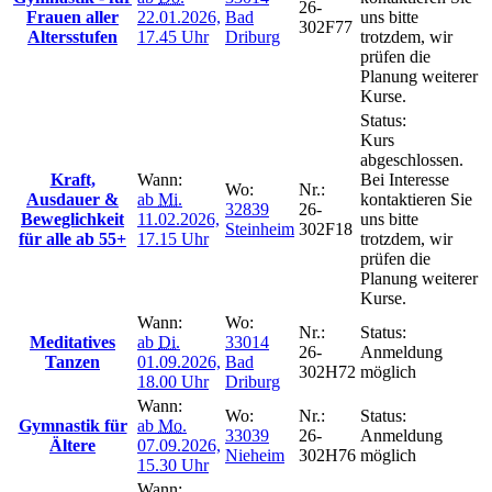
26-
Frauen aller
22.01.2026,
Bad
uns bitte
302F77
Altersstufen
17.45 Uhr
Driburg
trotzdem, wir
prüfen die
Planung weiterer
Kurse.
Status:
Kurs
abgeschlossen.
Kraft,
Wann:
Bei Interesse
Wo:
Nr.:
Ausdauer &
ab
Mi.
kontaktieren Sie
32839
26-
Beweglichkeit
11.02.2026,
uns bitte
Steinheim
302F18
für alle ab 55+
17.15 Uhr
trotzdem, wir
prüfen die
Planung weiterer
Kurse.
Wann:
Wo:
Nr.:
Status:
Meditatives
ab
Di.
33014
26-
Anmeldung
Tanzen
01.09.2026,
Bad
302H72
möglich
18.00 Uhr
Driburg
Wann:
Wo:
Nr.:
Status:
Gymnastik für
ab
Mo.
33039
26-
Anmeldung
Ältere
07.09.2026,
Nieheim
302H76
möglich
15.30 Uhr
Wann: