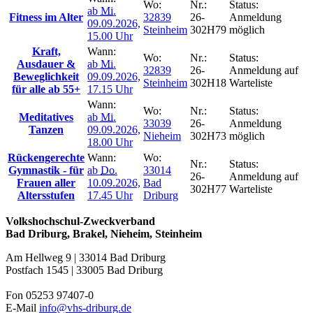
Wo:
Nr.:
Status:
ab
Mi.
Fitness im Alter
32839
26-
Anmeldung
09.09.2026,
Steinheim
302H79
möglich
15.00 Uhr
Kraft,
Wann:
Wo:
Nr.:
Status:
Ausdauer &
ab
Mi.
32839
26-
Anmeldung auf
Beweglichkeit
09.09.2026,
Steinheim
302H18
Warteliste
für alle ab 55+
17.15 Uhr
Wann:
Wo:
Nr.:
Status:
Meditatives
ab
Mi.
33039
26-
Anmeldung
Tanzen
09.09.2026,
Nieheim
302H73
möglich
18.00 Uhr
Rückengerechte
Wann:
Wo:
Nr.:
Status:
Gymnastik - für
ab
Do.
33014
26-
Anmeldung auf
Frauen aller
10.09.2026,
Bad
302H77
Warteliste
Altersstufen
17.45 Uhr
Driburg
Volkshochschul-Zweckverband
Bad Driburg, Brakel, Nieheim, Steinheim
Am Hellweg 9 | 33014 Bad Driburg
Postfach 1545 | 33005 Bad Driburg
Fon 05253 97407-0
E-Mail
info@vhs-driburg.de