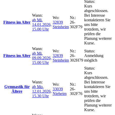
Status:
Kurs
abgeschlossen.
Wann:
Bei Interesse
Wo:
Nr.:
ab
Mi.
kontaktieren Sie
Fitness im Alter
32839
26-
14.01.2026,
uns bitte
Steinheim
302F79
15.00 Uhr
trotzdem, wir
prüfen die
Planung weiterer
Kurse.
Wann:
Wo:
Nr.:
Status:
ab
Mi.
Fitness im Alter
32839
26-
Anmeldung
09.09.2026,
Steinheim
302H79
möglich
15.00 Uhr
Status:
Kurs
abgeschlossen.
Wann:
Bei Interesse
Wo:
Nr.:
Gymnastik für
ab
Mo.
kontaktieren Sie
33039
26-
Ältere
12.01.2026,
uns bitte
Nieheim
302F76
15.30 Uhr
trotzdem, wir
prüfen die
Planung weiterer
Kurse.