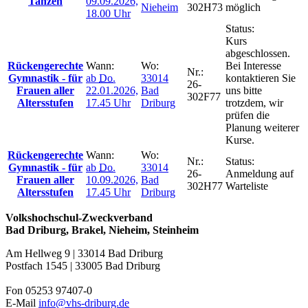
Tanzen
09.09.2026,
Nieheim
302H73
möglich
18.00 Uhr
Status:
Kurs
abgeschlossen.
Rückengerechte
Wann:
Wo:
Bei Interesse
Nr.:
Gymnastik - für
ab
Do.
33014
kontaktieren Sie
26-
Frauen aller
22.01.2026,
Bad
uns bitte
302F77
Altersstufen
17.45 Uhr
Driburg
trotzdem, wir
prüfen die
Planung weiterer
Kurse.
Rückengerechte
Wann:
Wo:
Nr.:
Status:
Gymnastik - für
ab
Do.
33014
26-
Anmeldung auf
Frauen aller
10.09.2026,
Bad
302H77
Warteliste
Altersstufen
17.45 Uhr
Driburg
Volkshochschul-Zweckverband
Bad Driburg, Brakel, Nieheim, Steinheim
Am Hellweg 9 | 33014 Bad Driburg
Postfach 1545 | 33005 Bad Driburg
Fon 05253 97407-0
E-Mail
info@vhs-driburg.de