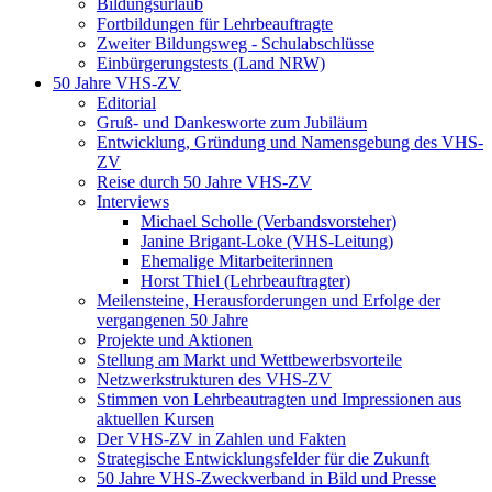
Bildungsurlaub
Fortbildungen für Lehrbeauftragte
Zweiter Bildungsweg - Schulabschlüsse
Einbürgerungstests (Land NRW)
50 Jahre VHS-ZV
Editorial
Gruß- und Dankesworte zum Jubiläum
Entwicklung, Gründung und Namensgebung des VHS-
ZV
Reise durch 50 Jahre VHS-ZV
Interviews
Michael Scholle (Verbandsvorsteher)
Janine Brigant-Loke (VHS-Leitung)
Ehemalige Mitarbeiterinnen
Horst Thiel (Lehrbeauftragter)
Meilensteine, Herausforderungen und Erfolge der
vergangenen 50 Jahre
Projekte und Aktionen
Stellung am Markt und Wettbewerbsvorteile
Netzwerkstrukturen des VHS-ZV
Stimmen von Lehrbeautragten und Impressionen aus
aktuellen Kursen
Der VHS-ZV in Zahlen und Fakten
Strategische Entwicklungsfelder für die Zukunft
50 Jahre VHS-Zweckverband in Bild und Presse