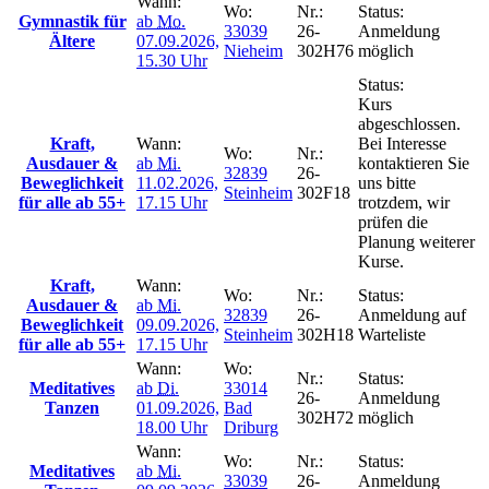
Wann:
Wo:
Nr.:
Status:
Gymnastik für
ab
Mo.
33039
26-
Anmeldung
Ältere
07.09.2026,
Nieheim
302H76
möglich
15.30 Uhr
Status:
Kurs
abgeschlossen.
Kraft,
Wann:
Bei Interesse
Wo:
Nr.:
Ausdauer &
ab
Mi.
kontaktieren Sie
32839
26-
Beweglichkeit
11.02.2026,
uns bitte
Steinheim
302F18
für alle ab 55+
17.15 Uhr
trotzdem, wir
prüfen die
Planung weiterer
Kurse.
Kraft,
Wann:
Wo:
Nr.:
Status:
Ausdauer &
ab
Mi.
32839
26-
Anmeldung auf
Beweglichkeit
09.09.2026,
Steinheim
302H18
Warteliste
für alle ab 55+
17.15 Uhr
Wann:
Wo:
Nr.:
Status:
Meditatives
ab
Di.
33014
26-
Anmeldung
Tanzen
01.09.2026,
Bad
302H72
möglich
18.00 Uhr
Driburg
Wann:
Wo:
Nr.:
Status:
Meditatives
ab
Mi.
33039
26-
Anmeldung