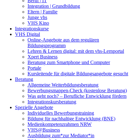
Beruf | IT
Integration | Grundbildung
Eltern | Familie
Junge vhs
VHS Kino
Integrationskurse
VHS Digital
Online-Angebote aus dem regulären
Bildungsprogramm
Lehren & Lernen digital: mit dem vhs-Lernportal
Xpert Business
Beratung zum Smartphone und Computer
Portale
Kursleitende für digitale Bildungsangebote gesucht
Beratung
Allgemeine Weiterbildungsberatung
Bewerbungsmappen-Check (kostenlose Beratung)
Was geht noch? – Berufliche Entwicklung fördern
Integrationskursberatung
Spezielle Angebote
Individuelles Bewerbungstraining
Bildung für nachhaltige Entwicklung (BNE)
Medienkompetenzrahmen NRW
VHS@Business
Ausbildung zum*zur Mediator*in